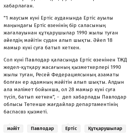
хабарлаған.
"1 маусым күні Ертіс ауданында Ертіс ауылы
маңындағы Ертіс өзенінің бір саласының
жағалауынан құтқарушылар 1990 жылы туған
әйелдің мәйітін судан алып шықты. Әйел 18
мамыр күні суға батып кеткен.
Сол күні Павлодар қаласында Ертіс өзенінен ТЖД
жедел-құтқару жасағының қызметкерлері 1990
жылы туған, Ресей Федерациясының азаматы
болған ер адамның мәйітін алып шықты. Алдын
ала мәлімет бойынша, ол 28 мамыр күні суға
түсіп, батып кеткен",
деп хабарлады Павлодар
–
облысы Төтенше жағдайлар департаментінің
баспасөз қызметі.
мәйіт
Павлодар
Ертіс
Құтқарушылар