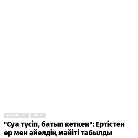
ЖАҢАЛЫҚТАР
АЙМАҚ
"Суға түсіп, батып кеткен": Ертістен
ер мен әйелдің мәйіті табылды