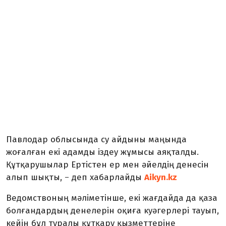
Павлодар облысында су айдыны маңында
жоғалған екі адамды іздеу жұмысы аяқталды.
Құтқарушылар Ертістен ер мен әйелдің денесін
алып шықты,
деп хабарлайды
Aikyn.kz
–
Ведомствоның мәліметінше, екі жағдайда да қаза
болғандардың денелерін оқиға куәгерлері тауып,
кейін бұл туралы құтқару қызметтеріне