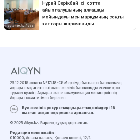
25.12.2018 жылғы №17418-СИ Мерзімді баспасөз басылымын,
ақпараттық агенттікті және желілік басылымды есепке қою
туралы куәлігі, Ақпарат және коммуникация министрлігінің
Ақпарат комитетімен берілген.
Бұл желілік ресурстың ақпараттық өнімдері 18
жастан асқан оқырманға арналған.
© 2025 Aikyn.kz. Барлық құқық қорғалған.
Редакция мекенжайы:
010000, Астана қаласы, Қонаев көшесі, 12/1.