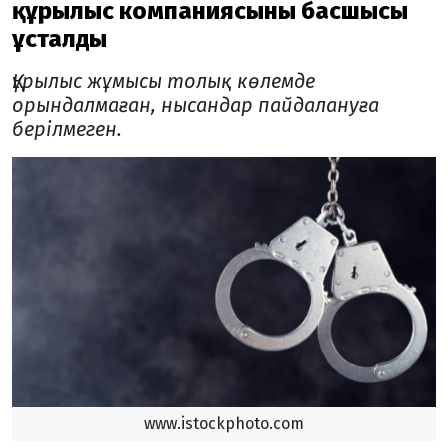
құрылыс компаниясының басшысы
ұсталды
Құрылыс жұмысы толық көлемде
орындалмаған, нысандар пайдалануға
берілмеген.
www.istockphoto.com