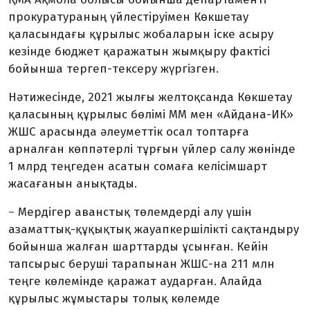
прокуратураның үйлестіруімен Көкшетау
қаласындағы құрылыс жобаларын іске асыру
кезінде бюджет қаражатын жымқыру фактісі
бойынша тергеп-тексеру жүргізген.
Нәтижесінде, 2021 жылғы желтоқсанда Көкшетау
қаласының құрылыс бөлімі ММ мен «Айдана-ИК»
ЖШС арасында әлеуметтік осал топтарға
арналған көппәтерлі тұрғын үйлер салу жөнінде
1 млрд теңгеден асатын сомаға келісімшарт
жасағанын анықтады.
Мердігер аванстық төлемдерді алу үшін
–
азаматтық-құқықтық жауапкершілікті сақтандыру
бойынша жалған шарттарды ұсынған. Кейін
тапсырыс беруші тарапынан ЖШС-на 211 млн
теңге көлемінде қаражат аударған. Алайда
құрылыс жұмыстары толық көлемде