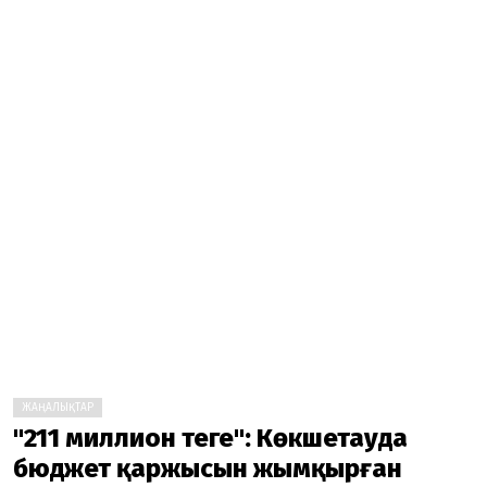
ЖАҢАЛЫҚТАР
"211 миллион теңге": Көкшетауда
бюджет қаржысын жымқырған