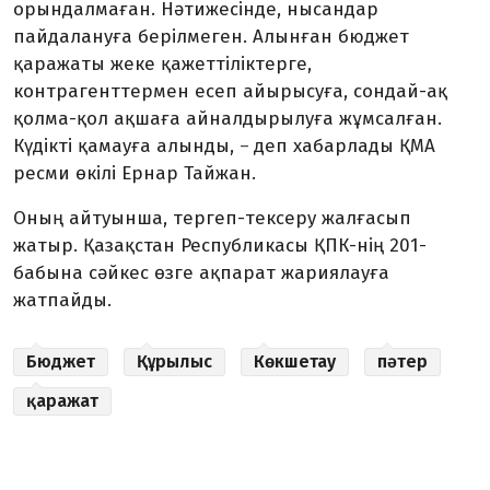
орындалмаған. Нәтижесінде, нысандар
пайдалануға берілмеген. Алынған бюджет
қаражаты жеке қажеттіліктерге,
контрагенттермен есеп айырысуға, сондай-ақ
қолма-қол ақшаға айналдырылуға жұмсалған.
Күдікті қамауға алынды,
деп хабарлады ҚМА
–
ресми өкілі Ернар Тайжан.
Оның айтуынша, тергеп-тексеру жалғасып
жатыр. Қазақстан Республикасы ҚПК-нің 201-
бабына сәйкес өзге ақпарат жариялауға
жатпайды.
Бюджет
Құрылыс
Көкшетау
пәтер
қаражат