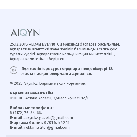
25.12.2018 жылғы №17418-СИ Мерзімді баспасөз басылымын,
ақпараттық агенттікті және желілік басылымды есепке қою
туралы куәлігі, Ақпарат және коммуникация министрлігінің
Ақпарат комитетімен берілген.
Бұл желілік ресурстың ақпараттық өнімдері 18
жастан асқан оқырманға арналған.
© 2025 Aikyn.kz. Барлық құқық қорғалған.
Редакция мекенжайы:
010000, Астана қаласы, Қонаев көшесі, 12/1.
Байланыс телефоны:
8 (7172) 76-84-66.
E-mail:
aikyn.kz.gazeti@gmail.com
Жарнама бөлімі:
8 701 675 42 14
E-mail:
reklama.liter@gmail.com