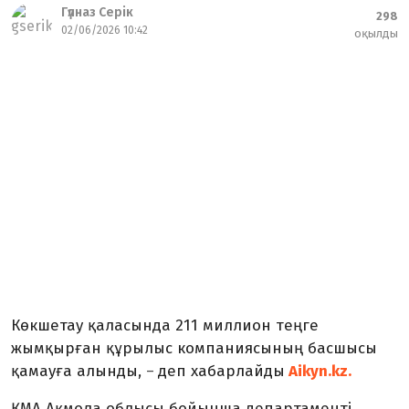
Гүлназ Серік
298
02/06/2026 10:42
оқылды
Көкшетау қаласында 211 миллион теңге
жымқырған құрылыс компаниясының басшысы
қамауға алынды,
деп хабарлайды
Aikyn.kz.
–
ҚМА Ақмола облысы бойынша департаменті