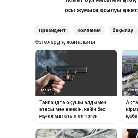
осы жұмысқа қосылуы қаже
Президент
компания
бақылау