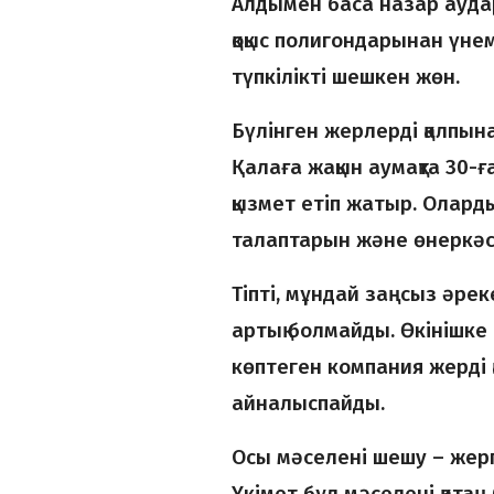
Алдымен баса назар аудар
қоқыс полигондарынан үне
түпкілікті шешкен жөн.
Бүлінген жерлерді қалпын
Қалаға жақын аумақта 30-
қызмет етіп жатыр. Олард
талаптарын және өнеркәсіп
Тіпті, мұндай заңсыз әрек
артық болмайды. Өкінішке қ
көптеген компания жерді
айналыспайды.
Осы мәселені шешу – жергі
Үкімет бұл мәселені қатаң 