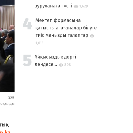
ауруханаға түсті
1,629
Мектеп формасына
қатысты ата-аналар білуге
тиіс маңызды талаптар
1,613
Ұйқысыздық дерті
дендесе...
808
325
оқылды
тық
n.kz