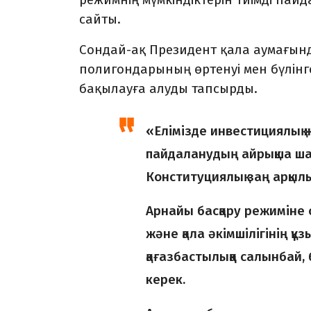
сайты.
Сондай-ақ Президент қала аумағынд
полигондарының өртенуі мен бүлінг
бақылауға алуды тапсырды.
«Елімізде инвестициялық 
пайдаланудың айрықша шарт
Конституциялық заң арқылы
Арнайы басқару режиміне 
және қала әкімшілігінің құ
қағазбастылыққа салынбай
керек.