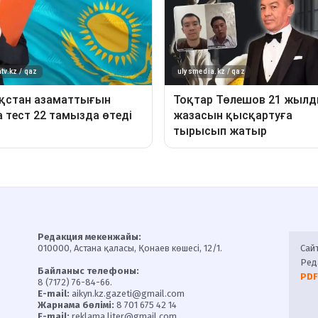
Редакция мекенжайы:
010000, Астана қаласы, Қонаев көшесі, 12/1.
Сай
Ред
Байланыс телефоны:
PDF
8 (7172) 76-84-66.
E-mail:
aikyn.kz.gazeti@gmail.com
Жарнама бөлімі:
8 701 675 42 14
E-mail:
reklama.liter@gmail.com