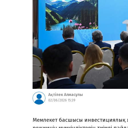
Ақтілек Алмасұлы
02/06/2026 15:39
Мемлекет басшысы инвестициялық ж
режимнің мүмкіндіктерін тиімді пайд