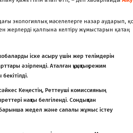
ағы экологиялық мәселелерге назар аударып, қ
ен жерлерді қалпына келтіру жұмыстарын қатаң
жобаларды іске асыру үшін жер телімдерін
тары әзірленді. Аталған құқықтық режим
 бекітілді.
сәйкес Кеңестің, Реттеуші комиссияның
зыреттері нақты белгіленді. Сондықтан
, барынша жедел және сапалы жұмыс істеу