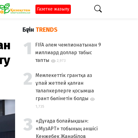
Газетке жазылу
Бүгін
TRENDS
ан
FIFA әлем чемпионатынан 9
миллиард доллар табыс
ту
тапты
2,973
Мемлекеттік грантқа аз
ұпай жетпей қалған
талапкерлерге қосымша
грант бөлінетін болды
1,735
«Дұғада болайықшы»:
«МузАРТ» тобының әншісі
Кенжебек Жанәбілов