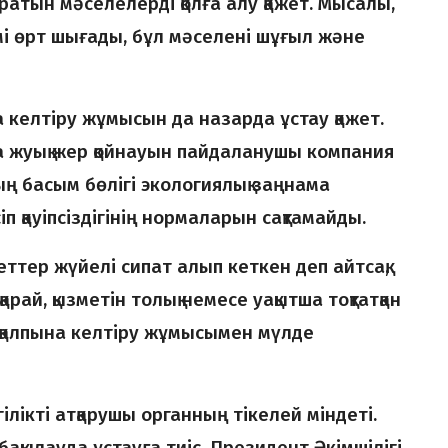
атын мәселелерді қолға алу қажет. Мысалы,
мі өрт шығады, бұл мәселені шұғыл және
а келтіру жұмысын да назарда ұстау қажет.
ға жуық жер қойнауын пайдаланушы компания
ың басым бөлігі экологиялық заңнама
 қауіпсіздігінің нормаларын сақтамайды.
еттер жүйелі сипат алып кеткен деп айтсақ,
арай, қызметін толық немесе уақытша тоқтатқан
 қалпына келтіру жұмысымен мүлде
лікті атқарушы органның тікелей міндеті.
бақылауда ұстауға тиіс. Президент Әкімшілігі