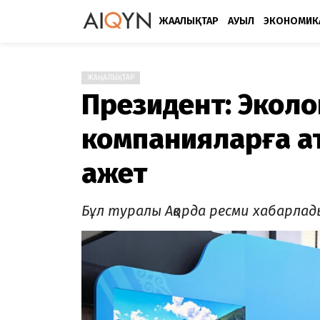
ЖАҢАЛЫҚТАР
АУЫЛ
ЭКОНОМИК
ЖАҢАЛЫҚТАР
Президент: Эколо
компанияларға қ
қажет
Бұл туралы Ақорда ресми хабарлад