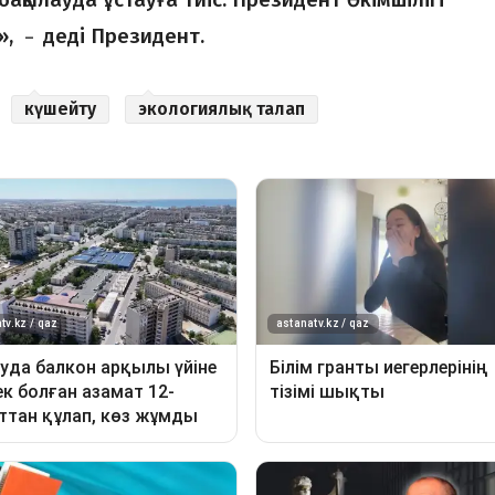
т»,
деді Президент.
–
күшейту
экологиялық талап