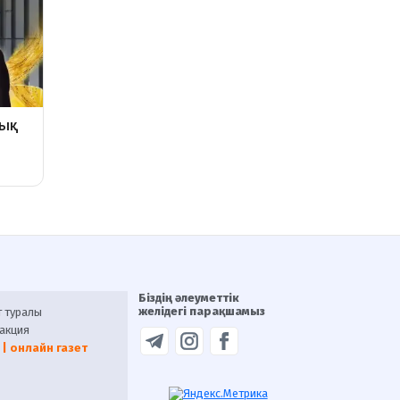
Біздің әлеуметтік
желідегі парақшамыз
т туралы
акция
 | онлайн газет