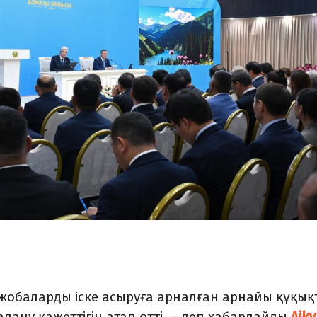
обаларды іске асыруға арналған арнайы құқық
алану қажеттігін атап өтті, – деп хабарлайды
Aiky