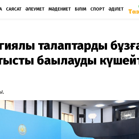
А
САЯСАТ
ӘЛЕУМЕТ
МӘДЕНИЕТ
БІЛІМ
СПОРТ
ӘДІЛЕТ
гиялық талаптарды бұзғ
атысты бақылауды күшей
ы.