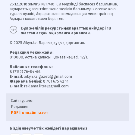
25.12.2018 жылғы №17418-СИ Мерзімді баспасөз басылымын,
ақпараттық агенттікті және желілік басылымды есепке қою
туралы куәлігі, Ақпарат және коммуникация министрлігінің
Ақпарат комитетімен берілген.
Бұл желілік ресурстың ақпараттық өнімдері 18
жастан асқан оқырманға арналған.
© 2025 Aikyn.kz. Барлық құқық қорғалған.
Редакция мекенжайы:
010000, Астана қаласы, Қонаев көшесі, 12/1.
Байланыс телефоны:
8 (7172) 76-84-66.
E-mail:
aikyn.kz.gazeti@gmail.com
Жарнама бөлімі:
8 701 675 42 14
E-mail:
reklama.liter@gmail.com
Сайт туралы
Редакция
PDF | онлайн газет
Біздің әлеуметтік желідегі парақшамыз