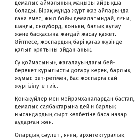
демалыс аймағының маңызы айрықша
болады. Бірақ мұнда жұрт жаз айларында
ғана емес, жыл бойы демалатындай, яғни,
шаңғы, сноуборд, коньки, балық аулау
және басқасына жағдай жасау қажет.
Әйтпесе, жоспардың бәрі қағаз жүзінде
қалып қоятыны айдан анық.
Су қоймасының жағалауындағы бей-
берекет құрылысты доғару керек, барлық
жұмыс рет-ретімен, бас жоспарға сай
жүргізілуге тиіс.
Қонақүйлер мен мейрамханалардан бастап,
демалыс саябақтарына дейін барлық
нысандардың сырт келбетіне баса назар
аударған жөн.
Олардың сәулеті, яғни, архитектуралық