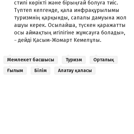
стилі көрікті және бірыңғай болуға тиіс.
Түптеп келгенде, қала инфрақұрылымы
туризмнің қарқынды, сапалы дамуына жол
ашуы керек. Осылайша, түскен қаражатты
осы аймақтың игілігіне жұмсауға болады»,
дейді Қасым-Жомарт Кемелұлы.
–
Мемлекет басшысы
Туризм
Орталық
Ғылым
Білім
Алатау қаласы