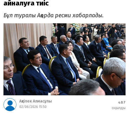
айналуға тиіс
Бұл туралы Ақорда ресми хабарлады.
Ақтілек Алмасұлы
487
02/06/2026 15:50
оқылды