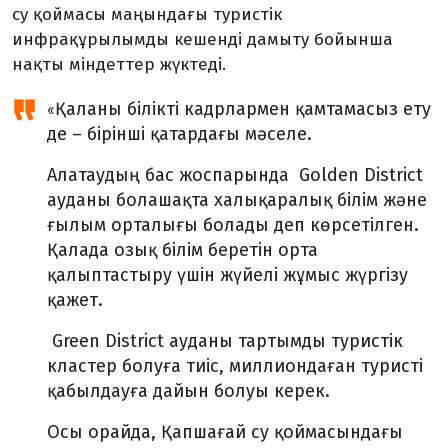
су қоймасы маңындағы туристік
инфрақұрылымды кешенді дамыту бойынша
нақты міндеттер жүктеді.
Қаланы білікті кадрлармен қамтамасыз ету
«
де – бірінші қатардағы мәселе.
Алатаудың бас жоспарында Golden District
ауданы болашақта халықаралық білім және
ғылым орталығы болады деп көрсетілген.
Қалада озық білім беретін орта
қалыптастыру үшін жүйелі жұмыс жүргізу
қажет.
Green District ауданы тартымды туристік
кластер болуға тиіс, миллиондаған туристі
қабылдауға дайын болуы керек.
Осы орайда, Қапшағай су қоймасындағы