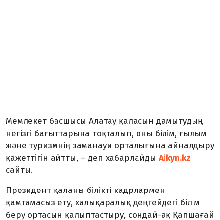
Мемлекет басшысы Алатау қаласын дамытудың
негізгі бағыттарына тоқталып, оны білім, ғылым
және туризмнің заманауи орталығына айналдыру
қажеттігін айтты, – деп хабарлайды
Aikyn.kz
сайты.
Президент қаланы білікті кадрлармен
қамтамасыз ету, халықаралық деңгейдегі білім
беру ортасын қалыптастыру, сондай-ақ Қапшағай