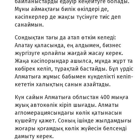
байланыстарды едәуір кеңейтуге болады.
Мұны аймақтағы билік өкілдері де,
кәсіпкерлер де жақсы түсінуге тиіс деп
санаймын.
Сондықтан тағы да атап өткім келеді:
Алатау қаласында, ең алдымен, бизнес
жүргізуге қолайлы жағдай жасау керек.
Жаңа кәсіпорындар ашылса, мұнда жұрт та
көбірек келіп, тұрақтай бастайды. Бұл үрдіс
Алматыға жұмыс бабымен күнделікті келіп-
кететін халықтың санын азайтады.
Күн сайын Алматыға облыстан 400 мыңға
жуық автокөлік кіріп шығады. Алматы
агломерациясындағы көлік қатынасын
күшейту қажет. Соның ішінде жылдамдығы
жоғары қоғамдық көлік жүйесін белсенді
дамыту керек.