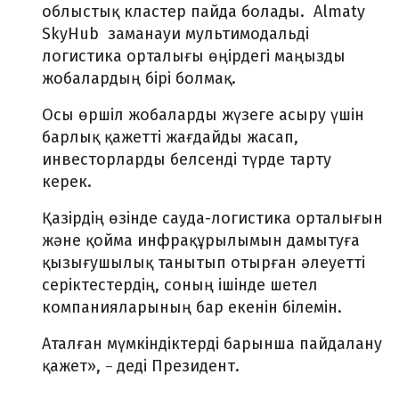
облыстық кластер пайда болады. Almaty
SkyHub заманауи мультимодальді
логистика орталығы өңірдегі маңызды
жобалардың бірі болмақ.
Осы өршіл жобаларды жүзеге асыру үшін
барлық қажетті жағдайды жасап,
инвесторларды белсенді түрде тарту
керек.
Қазірдің өзінде сауда-логистика орталығын
және қойма инфрақұрылымын дамытуға
қызығушылық танытып отырған әлеуетті
серіктестердің, соның ішінде шетел
компанияларының бар екенін білемін.
Аталған мүмкіндіктерді барынша пайдалану
қажет»,
деді Президент.
–