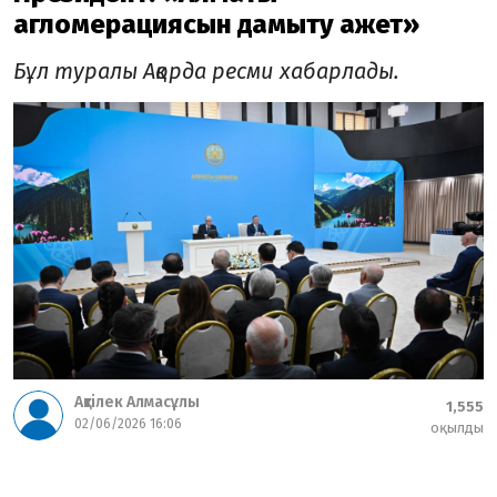
агломерациясын дамыту қажет»
Бұл туралы Ақорда ресми хабарлады.
Ақтілек Алмасұлы
1,555
02/06/2026 16:06
оқылды