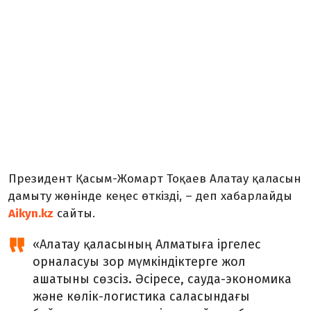
Президент Қасым-Жомарт Тоқаев Алатау қаласын
дамыту жөнінде кеңес өткізді, – деп хабарлайды
Aikyn.kz
сайты.
«Алатау қаласының Алматыға іргелес
орналасуы зор мүмкіндіктерге жол
ашатыны сөзсіз. Әсіресе, сауда-экономика
және көлік-логистика саласындағы