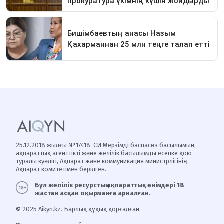
25.12.2018 жылғы №17418-СИ Мерзімді баспасөз басылымын,
ақпараттық агенттікті және желілік басылымды есепке қою
туралы куәлігі, Ақпарат және коммуникация министрлігінің
Ақпарат комитетімен берілген.
Бұл желілік ресурстың ақпараттық өнімдері 18
жастан асқан оқырманға арналған.
© 2025 Aikyn.kz. Барлық құқық қорғалған.