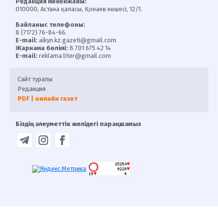
Редакция мекенжайы:
010000, Астана қаласы, Қонаев көшесі, 12/1.
Байланыс телефоны:
8 (7172) 76-84-66.
E-mail:
aikyn.kz.gazeti@gmail.com
Жарнама бөлімі:
8 701 675 42 14
E-mail:
reklama.liter@gmail.com
Сайт туралы
Редакция
PDF | онлайн газет
Біздің әлеуметтік желідегі парақшамыз