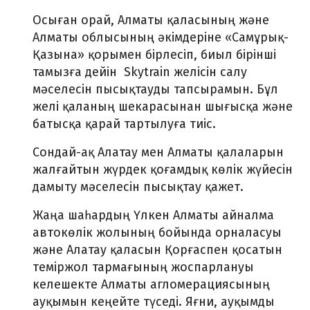
Осыған орай, Алматы қаласының және
Алматы облысының әкімдеріне «Самұрық-
Қазына» қорымен бірлесіп, биыл бірінші
тамызға дейін Skytrain желісін салу
мәселесін пысықтауды тапсырамын. Бұл
желі қаланың шекарасынан шығысқа және
батысқа қарай тартылуға тиіс.
Сондай-ақ Алатау мен Алматы қалаларын
жалғайтын жүрдек қоғамдық көлік жүйесін
дамыту мәселесін пысықтау қажет.
Жаңа шаһардың Үлкен Алматы айналма
автокөлік жолының бойында орналасуы
және Алатау қаласын Қорғаспен қосатын
теміржол тармағының жоспарлануы
келешекте Алматы агломерациясының
ауқымын кеңейте түседі. Яғни, ауқымды