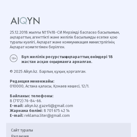
25.12.2018 жылғы №17418-СИ Мерзімді баспасөз басылымын,
ақпараттық агенттікті және желілік басылымды есепке қою
туралы куәлігі, Ақпарат және коммуникация министрлігінің
Ақпарат комитетімен берілген.
Бұл желілік ресурстың ақпараттық өнімдері 18
жастан асқан оқырманға арналған.
© 2025 Aikyn.kz. Барлық құқық қорғалған.
Редакция мекенжайы:
010000, Астана қаласы, Қонаев көшесі, 12/1.
Байланыс телефоны:
8 (7172) 76-84-66.
E-mail:
aikyn.kz.gazeti@gmail.com
Жарнама бөлімі:
8 701 675 42 14
E-mail:
reklama.liter@gmail.com
Сайт туралы
Редакция