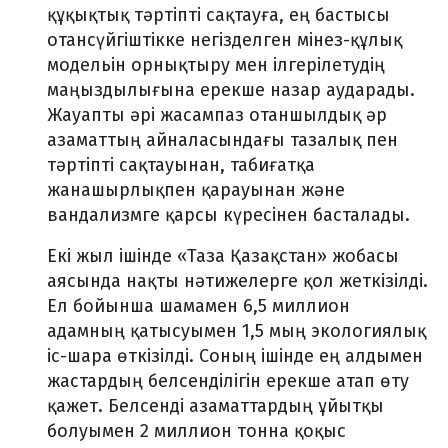
құқықтық тәртіпті сақтауға, ең бастысы
отансүйгіштікке негізделген мінез-құлық
модельін орнықтыру мен ілгерілетудің
маңыздылығына ерекше назар аударады.
Жауапты әрі жасампаз отаншылдық әр
азаматтың айналасындағы тазалық пен
тәртіпті сақтауынан, табиғатқа
жанашырлықпен қарауынан және
вандализмге қарсы күресінен басталады.
Екі жыл ішінде «Таза Қазақстан» жобасы
аясында нақты нәтижелерге қол жеткізілді.
Ел бойынша шамамен 6,5 миллион
адамның қатысуымен 1,5 мың экологиялық
іс-шара өткізілді. Соның ішінде ең алдымен
жастардың белсенділігін ерекше атап өту
қажет. Белсенді азаматтардың ұйытқы
болуымен 2 миллион тонна қоқыс