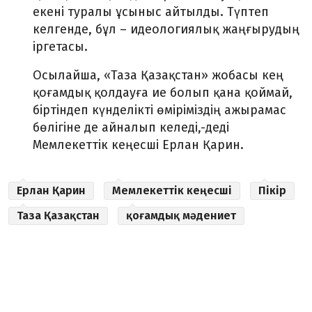
екені туралы ұсыныс айтылды. Түптеп
келгенде, бұл – идеологиялық жаңғырудың
іргетасы.
Осылайша, «Таза Қазақстан» жобасы кең
қоғамдық қолдауға ие болып қана қоймай,
біртіндеп күнделікті өміріміздің ажырамас
бөлігіне де айналып келеді,-деді
Мемлекеттік кеңесші Ерлан Қарин.
Ерлан Қарин
Мемлекеттік кеңесші
Пікір
Таза Қазақстан
қоғамдық мәдениет