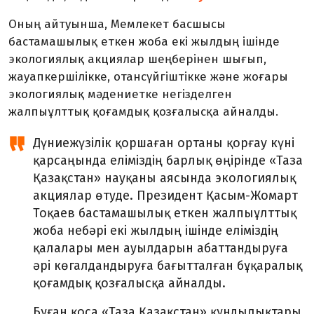
Оның айтуынша, Мемлекет басшысы
бастамашылық еткен жоба екі жылдың ішінде
экологиялық акциялар шеңберінен шығып,
жауапкершілікке, отансүйгіштікке және жоғары
экологиялық мәдениетке негізделген
жалпыұлттық қоғамдық қозғалысқа айналды.
Дүниежүзілік қоршаған ортаны қорғау күні
қарсаңында еліміздің барлық өңірінде «Таза
Қазақстан» науқаны аясында экологиялық
акциялар өтуде. Президент Қасым-Жомарт
Тоқаев бастамашылық еткен жалпыұлттық
жоба небәрі екі жылдың ішінде еліміздің
қалалары мен ауылдарын абаттандыруға
әрі көгалдандыруға бағытталған бұқаралық
қоғамдық қозғалысқа айналды.
Бұған қоса «Таза Қазақстан» құндылықтары