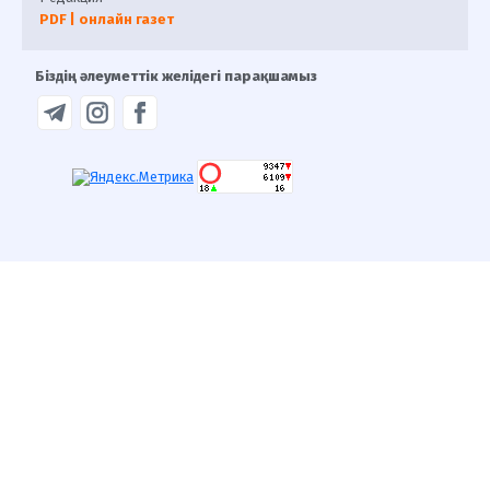
PDF | онлайн газет
Біздің әлеуметтік желідегі парақшамыз