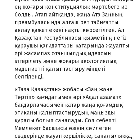
ең жоғары конституциялық мәртебеге ие
болды. Атап айтқанда, жаңа Ата Заңның
преамбуласында алғаш рет табиғатты
аялау қажет екені нақты көрсетілген. Ал
Қазақстан Республикасы қызметінің негіз
құраушы қағидаттары қатарында жауапты
әрі жасампаз отаншылдық идеясын
ілгерілету және жоғары экологиялық
мәдениетті қалыптастыру міндеті
белгіленді.
«Таза Қазақстан» жобасы «Заң және
Тәртіп» қағидатымен әрі «Адал азамат»
бағдарламасымен қатар жаңа қоғамдық
этиканы қалыптастырудың маңызды
құралы болып саналады. Сол себепті
Мемлекет басшысы өзінің сөйлеген
сөздерінде жауапкершілікке, саналылыққа,