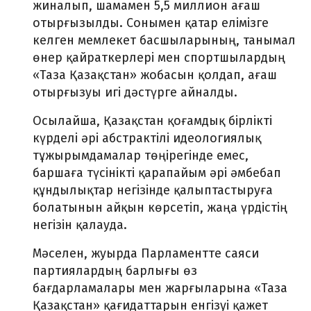
жиналып, шамамен 5,5 миллион ағаш
отырғызылды. Сонымен қатар елімізге
келген мемлекет басшыларының, танымал
өнер қайраткерлері мен спортшылардың
«Таза Қазақстан» жобасын қолдап, ағаш
отырғызуы игі дәстүрге айналды.
Осылайша, Қазақстан қоғамдық бірлікті
күрделі әрі абстрактілі идеологиялық
тұжырымдамалар төңірегінде емес,
баршаға түсінікті қарапайым әрі әмбебап
құндылықтар негізінде қалыптастыруға
болатынын айқын көрсетіп, жаңа үрдістің
негізін қалауда.
Мәселен, жуырда Парламентте саяси
партиялардың барлығы өз
бағдарламалары мен жарғыларына «Таза
Қазақстан» қағидаттарын енгізуі қажет