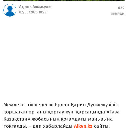
Ақтілек Алмасұлы
629
02/06/2026 18:23
оқылды
Мемлекеттік кеңесші Ерлан Қарин Дүниежүзілік
қоршаған ортаны қорғау күні қарсаңында «Таза
Қазақстан» жобасының қоғамдағы маңызына
тоқталды, – деп хабарлайды
Aikyn.kz
сайты.