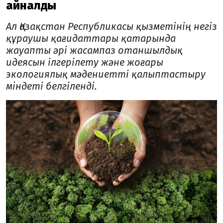
айналды
Ал Қазақстан Республикасы қызметінің негіз
құраушы қағидаттары қатарында
жауапты әрі жасампаз отаншылдық
идеясын ілгерілету және жоғары
экологиялық мәдениетті қалыптастыру
міндеті белгіленді.