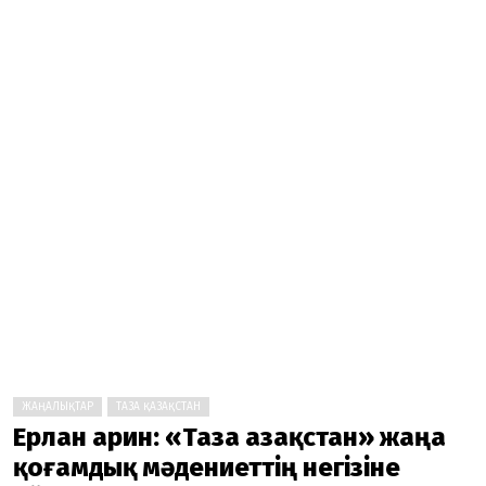
ЖАҢАЛЫҚТАР
ТАЗА ҚАЗАҚСТАН
Ерлан Қарин: «Таза Қазақстан» жаңа
қоғамдық мәдениеттің негізіне