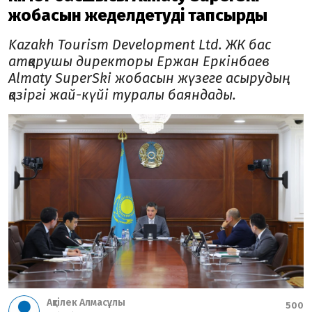
жобасын жеделдетуді тапсырды
Kazakh Tourism Development Ltd. ЖК бас
атқарушы директоры Ержан Еркінбаев
Almaty SuperSki жобасын жүзеге асырудың
қазіргі жай-күйі туралы баяндады.
Ақтілек Алмасұлы
500