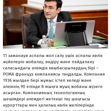
11 заманауи аспалы жол салу үшін аспалы көлік
жүйелерін жобалау, өндіру және пайдалану
саласындағы әлемдік көшбасшылардың бірі –
POMA француз компаниясы таңдалды. Компания
1936 жылдан бері жұмыс істеп келеді және
әлемнің 90 елінде 8 мыңға жуық жобаны жүзеге
асырған. Компанияның технологиялық
шешімдері әлемдегі жетекші тау шаңғысы
курорттары мен қалалық көлік желілерінде