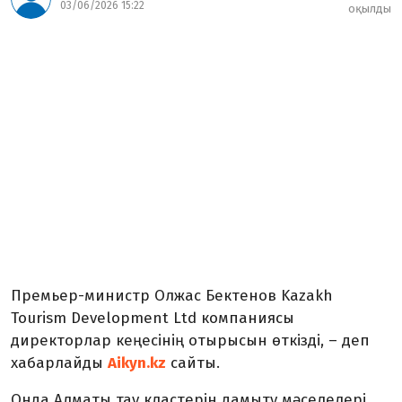
03/06/2026 15:22
оқылды
Премьер-министр Олжас Бектенов Kazakh
Tourism Development Ltd компаниясы
директорлар кеңесінің отырысын өткізді, – деп
хабарлайды
Aikyn.kz
сайты.
Онда Алматы тау кластерін дамыту мәселелері