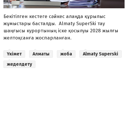
Бекітілген кестеге сәйкес алаңда құрылыс
жұмыстары басталды. Almaty SuperSki тау
шаңғысы курортының іске қосылуы 2028 жылғы
желтоқсанға жоспарланған.
Үкімет
Алматы
жоба
Almaty Superski
жеделдету