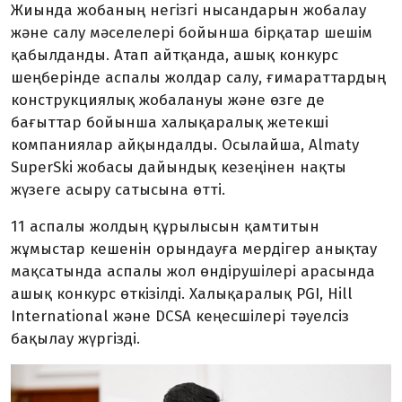
Жиында жобаның негізгі нысандарын жобалау
және салу мәселелері бойынша бірқатар шешім
қабылданды. Атап айтқанда, ашық конкурс
шеңберінде аспалы жолдар салу, ғимараттардың
конструкциялық жобалануы және өзге де
бағыттар бойынша халықаралық жетекші
компаниялар айқындалды. Осылайша, Almaty
SuperSki жобасы дайындық кезеңінен нақты
жүзеге асыру сатысына өтті.
11 аспалы жолдың құрылысын қамтитын
жұмыстар кешенін орындауға мердігер анықтау
мақсатында аспалы жол өндірушілері арасында
ашық конкурс өткізілді. Халықаралық PGI, Hill
International және DCSA кеңесшілері тәуелсіз
бақылау жүргізді.