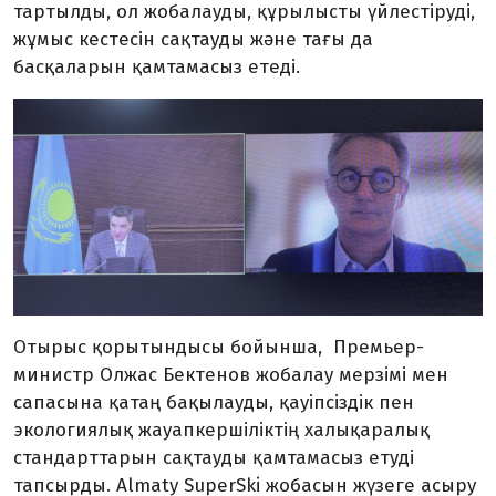
тартылды, ол жобалауды, құрылысты үйлестіруді,
жұмыс кестесін сақтауды және тағы да
басқаларын қамтамасыз етеді.
Отырыс қорытындысы бойынша, Премьер-
министр Олжас Бектенов жобалау мерзімі мен
сапасына қатаң бақылауды, қауіпсіздік пен
экологиялық жауапкершіліктің халықаралық
стандарттарын сақтауды қамтамасыз етуді
тапсырды. Almaty SuperSki жобасын жүзеге асыру