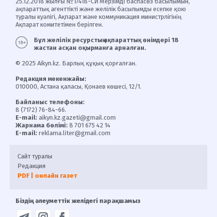
25.12.2018 жылғы №17418-СИ Мерзімді баспасөз басылымын,
ақпараттық агенттікті және желілік басылымды есепке қою
туралы куәлігі, Ақпарат және коммуникация министрлігінің
Ақпарат комитетімен берілген.
Бұл желілік ресурстың ақпараттық өнімдері 18
жастан асқан оқырманға арналған.
© 2025 Aikyn.kz. Барлық құқық қорғалған.
Редакция мекенжайы:
010000, Астана қаласы, Қонаев көшесі, 12/1.
Байланыс телефоны:
8 (7172) 76-84-66.
E-mail:
aikyn.kz.gazeti@gmail.com
Жарнама бөлімі:
8 701 675 42 14
E-mail:
reklama.liter@gmail.com
Сайт туралы
Редакция
PDF | онлайн газет
Біздің әлеуметтік желідегі парақшамыз