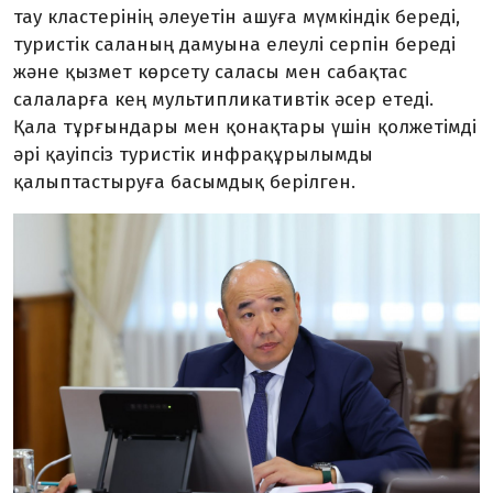
тау кластерінің әлеуетін ашуға мүмкіндік береді,
туристік саланың дамуына елеулі серпін береді
және қызмет көрсету саласы мен сабақтас
салаларға кең мультипликативтік әсер етеді.
Қала тұрғындары мен қонақтары үшін қолжетімді
әрі қауіпсіз туристік инфрақұрылымды
қалыптастыруға басымдық берілген.