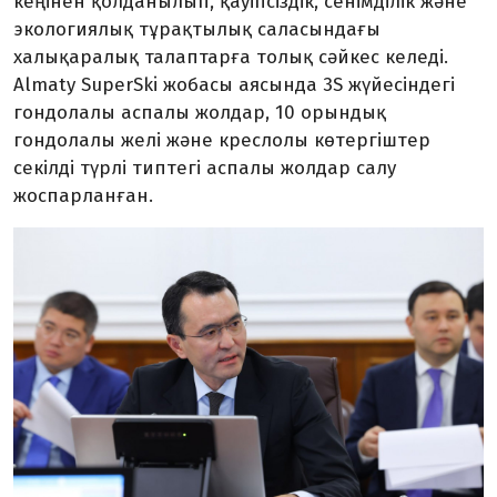
кеңінен қолданылып, қауіпсіздік, сенімділік және
экологиялық тұрақтылық саласындағы
халықаралық талаптарға толық сәйкес келеді.
Almaty SuperSki жобасы аясында 3S жүйесіндегі
гондолалы аспалы жолдар, 10 орындық
гондолалы желі және креслолы көтергіштер
секілді түрлі типтегі аспалы жолдар салу
жоспарланған.