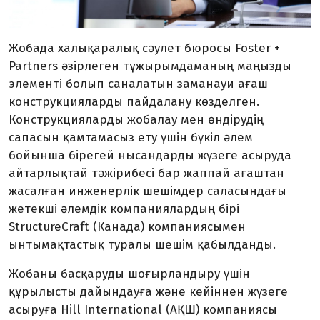
Жобада халықаралық сәулет бюросы Foster +
Partners әзірлеген тұжырымдаманың маңызды
элементі болып саналатын заманауи ағаш
конструкцияларды пайдалану көзделген.
Конструкцияларды жобалау мен өндірудің
сапасын қамтамасыз ету үшін бүкіл әлем
бойынша бірегей нысандарды жүзеге асыруда
айтарлықтай тәжірибесі бар жаппай ағаштан
жасалған инженерлік шешімдер саласындағы
жетекші әлемдік компаниялардың бірі
StructureCraft (Канада) компаниясымен
ынтымақтастық туралы шешім қабылданды.
Жобаны басқаруды шоғырландыру үшін
құрылысты дайындауға және кейіннен жүзеге
асыруға Hill International (АҚШ) компаниясы