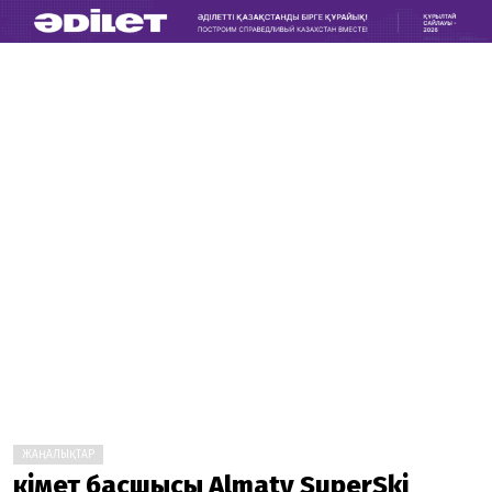
ЖАҢАЛЫҚТАР
Үкімет басшысы Almaty SuperSki