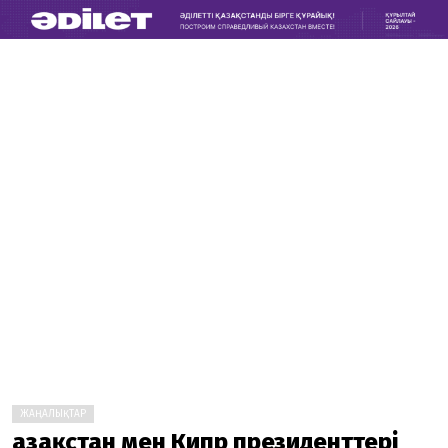
ЖАҢАЛЫҚТАР
Қазақстан мен Кипр президенттері