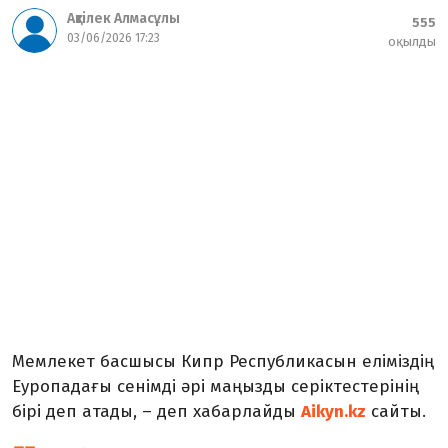
Ақтілек Алмасұлы
555
03/06/2026 17:23
оқылды
Мемлекет басшысы Кипр Республикасын еліміздің
Еуропадағы сенімді әрі маңызды серіктестерінің
бірі деп атады, – деп хабарлайды
Aikyn.kz
сайты.