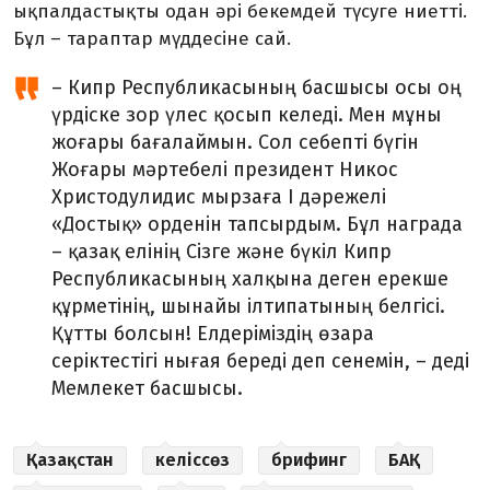
ықпалдастықты одан әрі бекемдей түсуге ниетті.
Бұл – тараптар мүддесіне сай.
– Кипр Республикасының басшысы осы оң
үрдіске зор үлес қосып келеді. Мен мұны
жоғары бағалаймын. Сол себепті бүгін
Жоғары мәртебелі президент Никос
Христодулидис мырзаға І дәрежелі
«Достық» орденін тапсырдым. Бұл награда
– қазақ елінің Сізге және бүкіл Кипр
Республикасының халқына деген ерекше
құрметінің, шынайы ілтипатының белгісі.
Құтты болсын! Елдеріміздің өзара
серіктестігі нығая береді деп сенемін, – деді
Мемлекет басшысы.
Қазақстан
келіссөз
брифинг
БАҚ