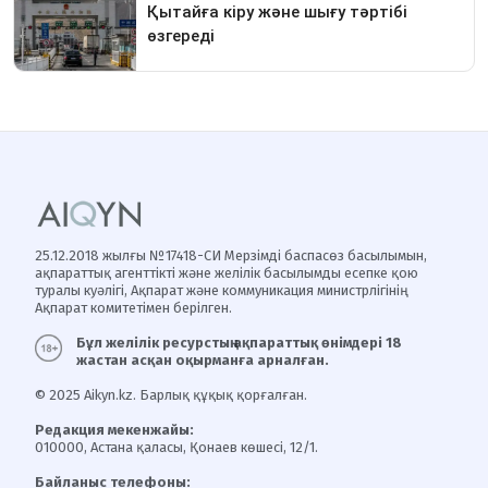
25.12.2018 жылғы №17418-СИ Мерзімді баспасөз басылымын,
ақпараттық агенттікті және желілік басылымды есепке қою
туралы куәлігі, Ақпарат және коммуникация министрлігінің
Ақпарат комитетімен берілген.
Бұл желілік ресурстың ақпараттық өнімдері 18
жастан асқан оқырманға арналған.
© 2025 Aikyn.kz. Барлық құқық қорғалған.
Редакция мекенжайы:
010000, Астана қаласы, Қонаев көшесі, 12/1.
Байланыс телефоны: