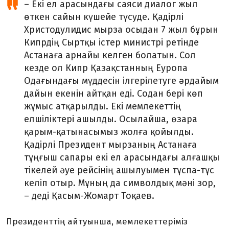
– Екі ел арасындағы саяси диалог жыл
өткен сайын күшейе түсуде. Қадірлі
Христодулидис мырза осыдан 7 жыл бұрын
Кипрдің Сыртқы істер министрі ретінде
Астанаға арнайы келген болатын. Сол
кезде ол Кипр Қазақстанның Еуропа
Одағындағы мүддесін ілгерілетуге әрдайым
дайын екенін айтқан еді. Содан бері көп
жұмыс атқарылды. Екі мемлекеттің
елшіліктері ашылды. Осылайша, өзара
қарым-қатынасымыз жолға қойылды.
Қадірлі Президент мырзаның Астанаға
тұңғыш сапары екі ел арасындағы алғашқы
тікелей әуе рейсінің ашылуымен тұспа-тұс
келіп отыр. Мұның да символдық мәні зор,
– деді Қасым-Жомарт Тоқаев.
Президенттің айтуынша, мемлекеттеріміз