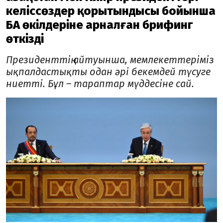
келіссөздер қорытындысы бойынша
БАҚ өкілдеріне арналған брифинг
өткізді
Президенттің айтуынша, мемлекеттеріміз
ықпалдастықты одан әрі бекемдей түсуге
ниетті. Бұл – тараптар мүддесіне сай.