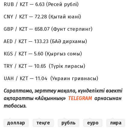
RUB / KZT — 6.63 (Ресей рублі)
CNY / KZT — 72.28 (Қытай юані)
GBP / KZT — 658.07 (Фунт стерлинг)
AED / KZT — 133.23 (БАӘ дирхамы)
KGS / KZT — 5.60 (Қырғыз сомы)
TRY / KZT — 10.65 (Түрік лирасы)
UAH / KZT — 11.04 (Украин гривнаcы)
Сараптама, зерттеу мақала, күнделікті өзекті
ақпаратты «Айқынның»
TELEGRAM
арнасынан
табасыз.
доллар
теңге
рубль
еуро
лира