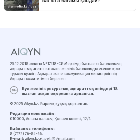
25.12.2018 жылғы №17418-СИ Мерзімді баспасөз басылымын,
ақпараттық агенттікті және желілік басылымды есепке қою
туралы куәлігі, Ақпарат және коммуникация министрлігінің
Ақпарат комитетімен берілген.
Бұл желілік ресурстың ақпараттық өнімдері 18
жастан асқан оқырманға арналған.
© 2025 Aikyn.kz. Барлық құқық қорғалған.
Редакция мекенжайы:
010000, Астана қаласы, Қонаев көшесі, 12/1.
Байланыс телефоны:
8 (7172) 76-84-66.
E-mail:
aikyn.kz.gazeti@gmail.com