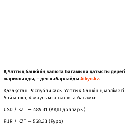
ҚР Ұлттық банкінің валюта бағамына қатысты дерегі
жарияланды, – деп хабарлайды
Aikyn.kz.
Қазақстан Республикасы Ұлттық банкінің мәліметі
бойынша, 4 маусымға валюта бағамы:
USD / KZT — 489.31 (АҚШ доллары)
EUR / KZT — 568.33 (Еуро)