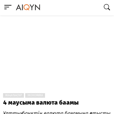
ЖАҢАЛЫҚТАР
ЭКОНОМИКА
4 маусымға валюта бағамы
Ұлттық банктің валюта бағамына қатысты