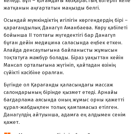
келеді. Бұл – қоғамдағы көзқарастың өзгеріп келе
жатқанын аңғартатын маңызды белгі.
Осындай мүмкіндіктің игілігін көрген­дердің бірі –
қарағандылық Данагүл Аман­баева. Көру қабілеті
бойынша II топтағы мүгедектігі бар Данагүл
бұған дейін медицина саласында еңбек еткен.
Алайда денсаулығына байланысты жұмысын
тоқтатуға мәжбүр болады. Біраз уақыттан кейін
Мансап орталығына жүгініп, қайтадан өзінің
сүйікті кәсібіне оралған.
Бүгінде ол Қарағанды қаласындағы массаж
салондарының бірінде қызмет етеді. Арнайы
бағдарлама аясында оның жұмыс орны қажетті
құрал-жабдықпен толық қамтамасыз етілген.
Данагүлдің айтуынша, адамға ең алдымен сенім
қажет.