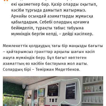
екі қызметкер бар. Қазір оларды оқытып,
кәсіби тұрғыда дамытып жатыр­мыз.
Арнайы осындай азаматтарды жұ­мыс­қа
қабылдадым. Себебі олардың қо­ғамға
бейімделіп, тұрақты табыс табуына
мүмкіндік бергім келді, – дейді кәсіпкер.
Мемлекеттік қолдаудың тағы бір маңыз­ды бағыты
– қайтарымсыз гранттар арқылы шағын кәсіп
ашуға мүмкіндік беру. Бұл бағыт көптеген
азаматтың өз кәсібін бастауына жол ашты.
Солардың бірі – Теміржан Медетбеков.