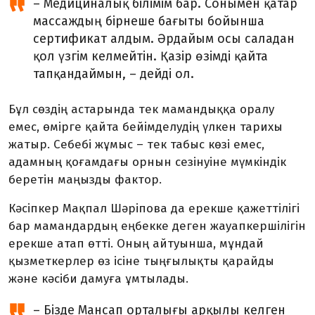
– Медициналық білімім бар. Сонымен қатар
массаждың бірнеше бағыты бойынша
сертификат алдым. Әрдайым осы саладан
қол үзгім келмейтін. Қазір өзімді қайта
тапқандаймын, – дейді ол.
Бұл сөздің астарында тек мамандыққа оралу
емес, өмірге қайта бейімделудің үлкен тарихы
жатыр. Себебі жұмыс – тек табыс көзі емес,
адамның қоғамдағы орнын се­зінуіне мүмкіндік
беретін маңызды фактор.
Кәсіпкер Мақпал Шәріпова да ерекше қажеттілігі
бар мамандардың еңбекке деген жауапкершілігін
ерекше атап өтті. Оның айтуынша, мұндай
қызметкерлер өз ісіне тыңғылықты қарайды
және кәсіби дамуға ұмтылады.
– Бізде Мансап орталығы арқылы келген