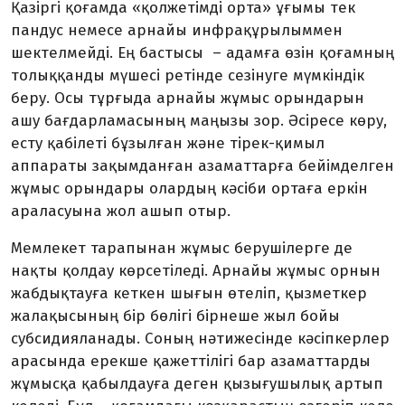
Қазіргі қоғамда «қолжетімді орта» ұғымы тек
пандус немесе арнайы инфра­құрылыммен
шектелмейді. Ең бастысы – адамға өзін қоғамның
толыққанды мүшесі ретінде сезінуге мүмкіндік
беру. Осы тұрғыда арнайы жұмыс орындарын
ашу бағдарламасының маңызы зор. Әсіресе көру,
есту қабілеті бұзылған және тірек-қимыл
аппараты зақымданған азаматтарға бейімделген
жұмыс орындары олардың кәсіби ортаға еркін
араласуына жол ашып отыр.
Мемлекет тарапынан жұмыс беруші­лерге де
нақты қолдау көрсетіледі. Арнайы жұмыс орнын
жабдықтауға кеткен шығын өтеліп, қызметкер
жалақысының бір бөлігі бірнеше жыл бойы
субсидияланады. Соның нәтижесінде кәсіпкерлер
арасында ерекше қажеттілігі бар азаматтарды
жұ­мыс­қа қабылдауға деген қызығушылық артып