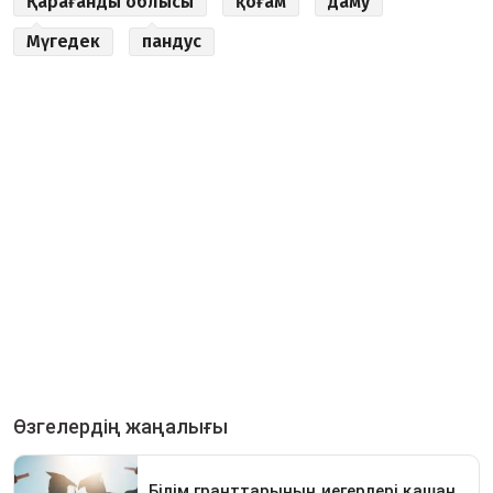
Қарағанды облысы
қоғам
даму
Мүгедек
пандус