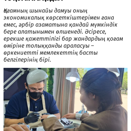
Қоғамның шынайы дамуы оның
экономикалық көрсеткіштерімен ғана
емес, әрбір азаматына қандай мүмкіндік
бере алатынымен өлшенеді. Әсіресе,
ерекше қажеттілігі бар жандардың қоғам
өміріне толыққанды араласуы –
өркениетті мемлекеттің басты
белгілерінің бірі.