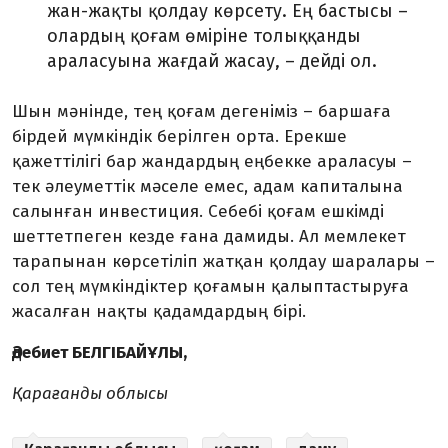
жан-жақты қолдау көрсету. Ең бастысы –
олардың қоғам өміріне толыққанды
араласуына жағдай жасау, – дейді ол.
Шын мәнінде, тең қоғам дегеніміз – баршаға
бірдей мүмкіндік берілген орта. Ерекше
қажеттілігі бар жандардың еңбекке араласуы –
тек әлеуметтік мәселе емес, адам капиталына
салынған инвестиция. Себебі қоғам ешкімді
шеттетпеген кезде ғана дамиды. Ал мемлекет
тарапынан көрсетіліп жатқан қолдау шаралары –
сол тең мүмкіндіктер қоғамын қалыптастыруға
жасалған нақты қадамдардың бірі.
Әдебиет БЕЛГІБАЙҰЛЫ,
Қарағанды облысы