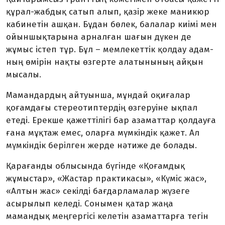
құрал-жабдық сатып алып, қазір жеке маникюр
кабинетін ашқан. Бұдан бөлек, балалар киімі мен
ойыншық­тарына арналған шағын дүкен де
жұмыс істеп тұр. Бұл – мемлекеттік қолдау адам­
ның өмірін нақты өзгерте алатынының айқын
мысалы.
Мамандардың айтуынша, мұндай оқиғалар
қоғамдағы стереотиптердің өзгеруіне ықпал
етеді. Ерекше қажеттілігі бар азаматтар қолдауға
ғана мұқтаж емес, оларға мүмкіндік қажет. Ал
мүмкіндік берілген жерде нәтиже де болады.
Қарағанды облысында бүгінде «Қоғам­дық
жұмыстар», «Жастар практикасы», «Күміс жас»,
«Алтын жас» секілді бағдар­ламалар жүзеге
асырылып келеді. Сонымен қатар жаңа
мамандық меңгергісі келетін азаматтарға тегін