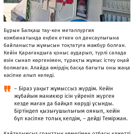
Бұрын Балқаш тау-кен металлургия
комбинатында еңбек еткен ол денсаулығына
байланысты жұмысын тоқтатуға мәжбүр болған.
Кейін Қарағандыға қоныс аударып, түрлі салада
өзін сынап көргенімен, тұрақты жұмыс істеу оңай
болмаған. Алайда өмірдің басқа бағыты оны жаңа
кәсіпке алып келеді.
– Біраз уақыт жұмыссыз жүрдім. Кейін
жұбайым маникюр ісін үйреніп жүрген
кезде маған да байқап көруді ұсынды.
Біртіндеп қызығушылығым оянып, кейін
бұл кәсіпке толық келдім, – дейді Теміржан.
Қайтарымсыз гранттың көмегімен отбасы қажетті