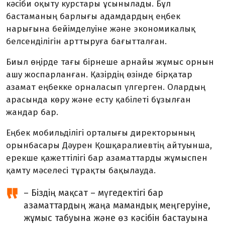
кәсіби оқыту курстары ұсынылады. Бұл
бастаманың барлығы адамдардың еңбек
нарығына бейімделуіне және экономикалық
белсенділігін арттыруға бағытталған.
Биыл өңірде тағы бірнеше арнайы жұмыс орнын
ашу жоспарланған. Қазірдің өзінде бірқатар
азамат еңбекке орналасып үлгерген. Олардың
арасында көру және есту қабілеті бұзылған
жандар бар.
Еңбек мобильділігі орталығы дирек­торы­ның
орынбасары Дәурен Қошқа­ралиевтің айтуынша,
ерекше қажеттілігі бар азаматтарды жұмыспен
қамту мәселесі тұрақты бақылауда.
– Біздің мақсат – мүгедектігі бар
азаматтардың жаңа мамандық меңгеруіне,
жұмыс табуына және өз кәсібін бастауына