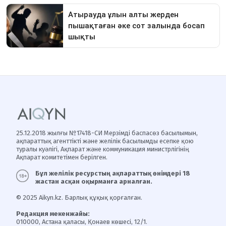
25.12.2018 жылғы №17418-СИ Мерзімді баспасөз басылымын,
ақпараттық агенттікті және желілік басылымды есепке қою
туралы куәлігі, Ақпарат және коммуникация министрлігінің
Ақпарат комитетімен берілген.
Бұл желілік ресурстың ақпараттық өнімдері 18
жастан асқан оқырманға арналған.
© 2025 Aikyn.kz. Барлық құқық қорғалған.
Редакция мекенжайы:
010000, Астана қаласы, Қонаев көшесі, 12/1.