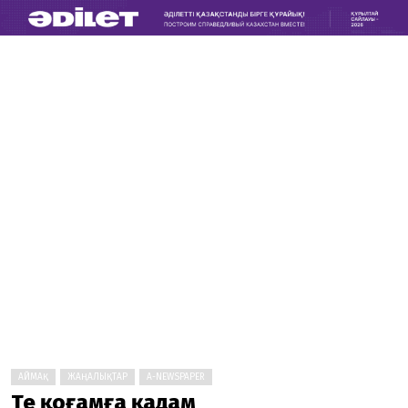
АЙМАҚ
ЖАҢАЛЫҚТАР
A-NEWSPAPER
Тең қоғамға қадам