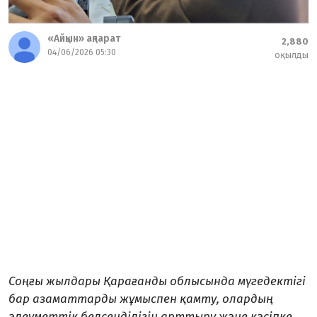
«Айқын» ақпарат
2,880
04/06/2026 05:30
оқылды
Соңғы жылдары Қарағанды облысында мүгедектігі
бар азаматтарды жұмыспен қамту, олардың
әлеуметтік белсенділігін арттыру және кәсіпке