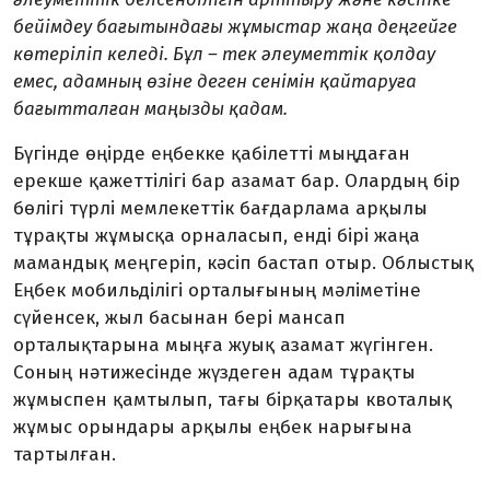
бейімдеу бағытындағы жұмыстар жаңа деңгейге
көтеріліп келеді. Бұл – тек әлеуметтік қолдау
емес, адамның өзіне деген сенімін қайтаруға
бағытталған маңызды қадам.
Бүгінде өңірде еңбекке қабілетті мыңда­ған
ерекше қажеттілігі бар азамат бар. Олардың бір
бөлігі түрлі мемлекеттік бағдарлама арқылы
тұрақты жұмысқа орналасып, енді бірі жаңа
мамандық меңгеріп, кәсіп бастап отыр. Облыстық
Еңбек мобильділігі орталығының мәлі­метіне
сүйенсек, жыл басынан бері мансап
орталықтарына мыңға жуық азамат жүгінген.
Соның нәтижесінде жүздеген адам тұрақты
жұмыспен қамтылып, тағы бірқатары квоталық
жұмыс орындары арқылы еңбек нарығына
тартылған.