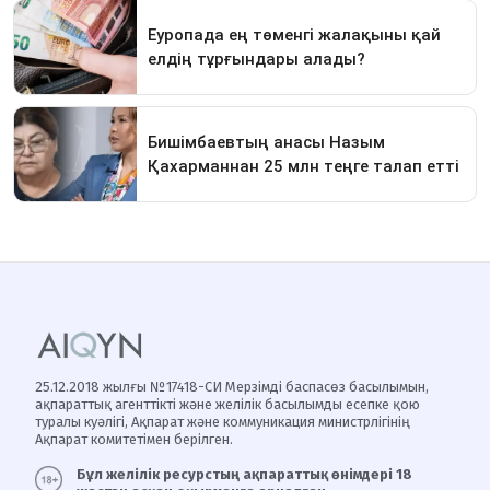
25.12.2018 жылғы №17418-СИ Мерзімді баспасөз басылымын,
ақпараттық агенттікті және желілік басылымды есепке қою
туралы куәлігі, Ақпарат және коммуникация министрлігінің
Ақпарат комитетімен берілген.
Бұл желілік ресурстың ақпараттық өнімдері 18