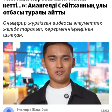
кетті...»: Амангелді Сейітханның ұлы
отбасы туралы айтты
Оның эфир жүргізген видеосы әлеуметтік
желіде таралып, көрерменнің көңілінен
шыққан.
Эльмира Жақсыбай
1,802