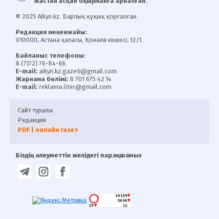
жастан асқан оқырманға арналған.
© 2025 Aikyn.kz. Барлық құқық қорғалған.
Редакция мекенжайы:
010000, Астана қаласы, Қонаев көшесі, 12/1.
Байланыс телефоны:
8 (7172) 76-84-66.
E-mail:
aikyn.kz.gazeti@gmail.com
Жарнама бөлімі:
8 701 675 42 14
E-mail:
reklama.liter@gmail.com
Сайт туралы
Редакция
PDF | онлайн газет
Біздің әлеуметтік желідегі парақшамыз