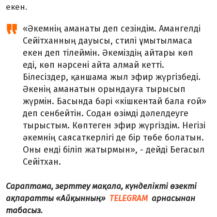
екен.
«Әкемнің аманаты деп сезіндім. Амангелді
Сейітханның дауысы, стилі ұмытылмаса
екен деп тілеймін. Әкеміздің айтары көп
еді, көп нәрсені айта алмай кетті.
Білесіздер, қаншама жыл эфир жүргізбеді.
Әкенің аманатын орындауға тырысып
жүрмін. Басында бәрі «кішкентай бала ғой»
деп сенбейтін. Содан өзімді дәлелдеуге
тырыстым. Көптеген эфир жүргіздім. Негізі
әкемнің саясаткерлігі де бір төбе болатын.
Оны енді біліп жатырмын», - дейді Бегасыл
Сейітхан.
Сараптама, зерттеу мақала, күнделікті өзекті
ақпаратты «Айқынның»
TELEGRAM
арнасынан
табасыз.