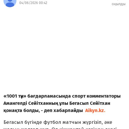
04/06/2026 00:42
оқылды
«1001 түн» бағдарламасында спорт комментаторы
Амангелді Сейітханның ұлы Бегасыл Сейітхан
қонақта болды, - деп хабарлайды
Aikyn.kz.
Бегасыл бүгінде футбол матчын жүргізіп, әке