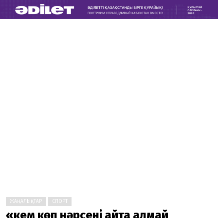
ЖАҢАЛЫҚТАР
СПОРТ
«Әкем көп нәрсені айта алмай