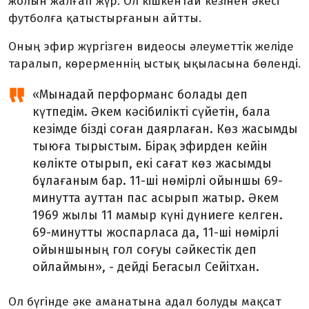
жолын жалғап жүр. Ол кішкентай кезінен әкесі
футболға қатыстырғанын айтты.
Оның эфир жүргізген видеосы әлеуметтік желіде
таралып, көрерменнің ыстық ықыласына бөленді.
«Мынадай перформанс болады деп
күтпедім. Әкем кәсібилікті сүйетін, бала
кезімде бізді соған даярлаған. Көз жасымды
тыюға тырыстым. Бірақ эфирден кейін
көлікте отырып, екі сағат көз жасымды
бұлағаным бар. 11-ші нөмірлі ойыншы 69-
минутта ауттан пас асырып жатыр. Әкем
1969 жылы 11 мамыр күні дүниеге келген.
69-минутты жоспарласа да, 11-ші нөмірлі
ойыншының гол соғуы сәйкестік деп
ойлаймын», - дейді Бегасыл Сейітхан.
Ол бүгінде әке аманатына адал болуды мақсат