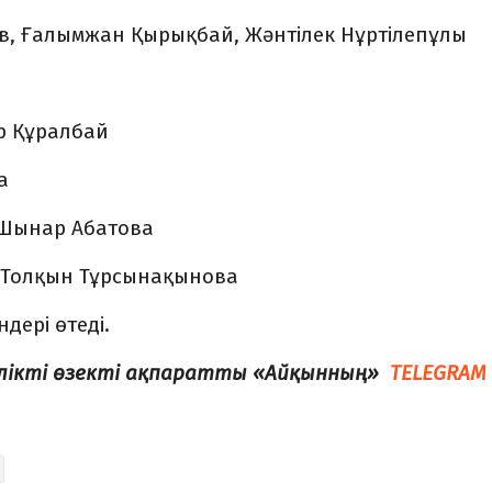
ев, Ғалымжан Қырықбай, Жәнтілек Нұртілепұлы
әр Құралбай
а
, Шынар Абатова
, Толқын Тұрсынақынова
ндері өтеді.
елікті өзекті ақпаратты «Айқынның»
TELEGRAM