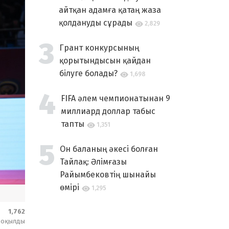
айтқан адамға қатаң жаза
қолдануды сұрады
2,829
Грант конкурсының
қорытындысын қайдан
білуге болады?
1,698
FIFA әлем чемпионатынан 9
миллиард доллар табыс
тапты
1,351
Он баланың әкесі болған
Тайлақ: Әлімғазы
Райымбековтің шынайы
өмірі
1,295
1,762
оқылды