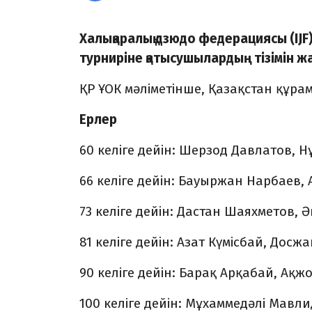
Халықаралық дзюдо федерациясы (IJF
турниріне қатысушылардың тізімін 
ҚР ҰОК мәліметінше, Қазақстан құра
Ерлер
60 келіге дейін: Шерзод Давлатов, 
66 келіге дейін: Бауыржан Нарбаев, 
73 келіге дейін: Дастан Шаяхметов,
81 келіге дейін: Азат Күмісбай, До
90 келіге дейін: Барақ Арқабай, Ақж
100 келіге дейін: Мұхаммедәлі Мавл