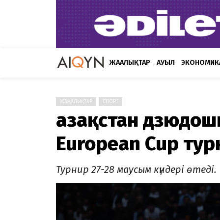
ЖАҢАЛЫҚТАР
АУЫЛ
ЭКОНОМИК
ЖАҢАЛЫҚТАР
СПОРТ
Қазақстан дзюдо
European Cup тур
Турнир 27-28 маусым күндері өтеді.