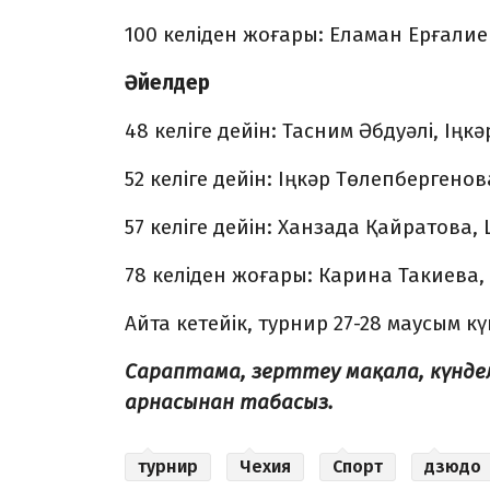
100 келіден жоғары: Еламан Ерғали
Әйелдер
48 келіге дейін: Тасним Әбдуәлі, Іңк
52 келіге дейін: Іңкәр Төлепбергенов
57 келіге дейін: Ханзада Қайратова
78 келіден жоғары: Карина Такиева
Айта кетейік, турнир 27-28 маусым кү
Сараптама, зерттеу мақала, күнд
арнасынан табасыз.
турнир
Чехия
Спорт
дзюдо