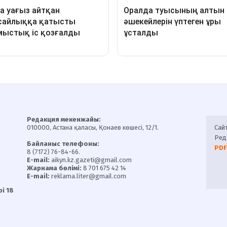
Редакция мекенжайы:
010000, Астана қаласы, Қонаев көшесі, 12/1.
Сай
Ред
Байланыс телефоны:
PDF
8 (7172) 76-84-66.
E-mail:
aikyn.kz.gazeti@gmail.com
Жарнама бөлімі:
8 701 675 42 14
E-mail:
reklama.liter@gmail.com
і 18