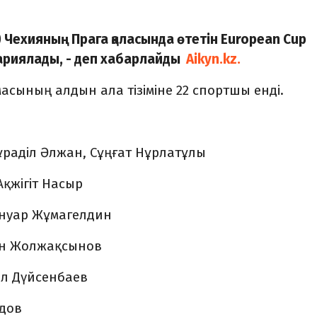
) Чехияның Прага қаласында өтетін European Cup
жариялады, - деп хабарлайды
Aikyn.kz.
масының алдын ала тізіміне 22 спортшы енді.
Нұраділ Әлжан, Сұңғат Нұрлатұлы
Ақжігіт Насыр
 Әнуар Жұмагелдин
сжан Жолжақсынов
ол Дүйсенбаев
идов