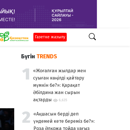
Газетке жазылу
Бүгін
TRENDS
«Жоғалған жылдар мен
суыған көңілді қайтару
мүмкін бе?»: Қарақат
Әбілдина жан сырын
ақтарды
6,635
«Ақшасын берді деп
үндемей кете береміз бе?»:
Роза Әлқожа тойда уағыз