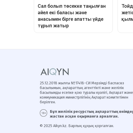
25.12.2018 жылғы №17418-СИ Мерзімді баспасөз
басылымын, ақпараттық агенттікті және желілік
басылымды есепке қою туралы куәлігі, Ақпарат және
коммуникация министрлігінің Ақпарат комитетімен
берілген.
Бұл желілік ресурстың ақпараттық өнімдер
жастан асқан оқырманға арналған.
© 2025 Aikyn.kz. Барлық құқық қорғалған.