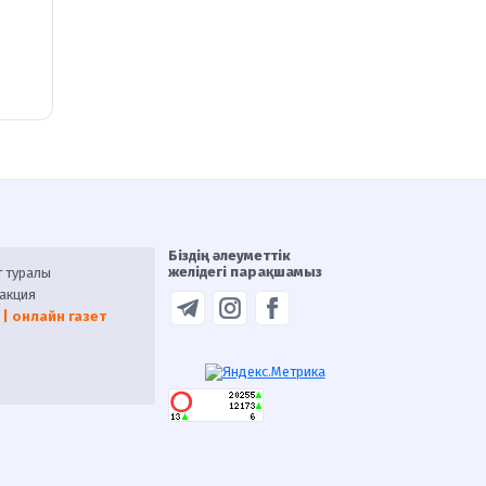
Біздің әлеуметтік
желідегі парақшамыз
т туралы
акция
 | онлайн газет