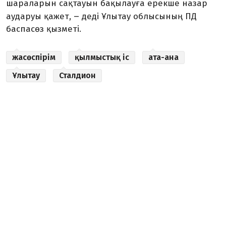
шараларын сақтауын бақылауға ерекше назар
–
аударуы қажет,
деді Ұлытау облысының ПД
баспасөз қызметі.
жасөспірім
қылмыстық іс
ата-ана
Ұлытау
Сталдион