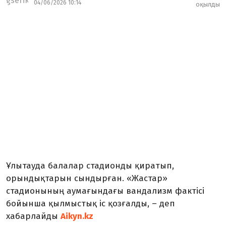
04/06/2026 10:14
оқылды
Ұлытауда балалар стадионды қиратып,
орындықтарын сындырған. «Жастар»
стадионының аумағындағы вандализм фактісі
бойынша қылмыстық іс қозғалды, – деп
хабарлайды
Aikyn.kz