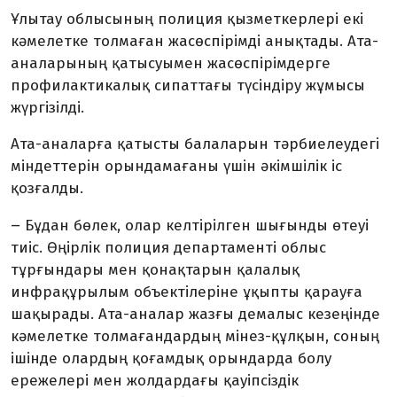
Ұлытау облысының полиция қызметкерлері екі
кәмелетке толмаған жасөспірімді анықтады. Ата-
аналарының қатысуымен жасөспірімдерге
профилактикалық сипаттағы түсіндіру жұмысы
жүргізілді.
Ата-аналарға қатысты балаларын тәрбиелеудегі
міндеттерін орындамағаны үшін әкімшілік іс
қозғалды.
–
Бұдан бөлек, олар келтірілген шығынды өтеуі
тиіс. Өңірлік полиция департаменті облыс
тұрғындары мен қонақтарын қалалық
инфрақұрылым объектілеріне ұқыпты қарауға
шақырады. Ата-аналар жазғы демалыс кезеңінде
кәмелетке толмағандардың мінез-құлқын, соның
ішінде олардың қоғамдық орындарда болу
ережелері мен жолдардағы қауіпсіздік