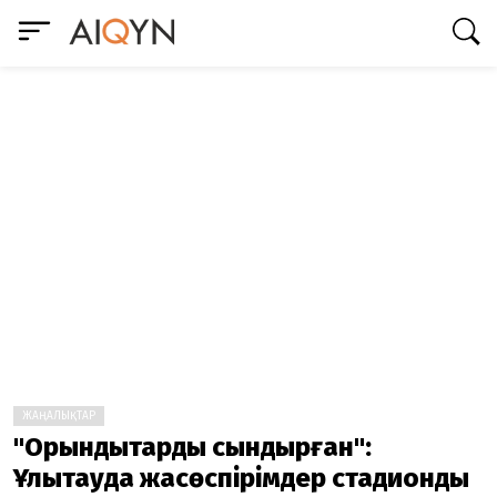
ЖАҢАЛЫҚТАР
"Орындықтарды сындырған":
Ұлытауда жасөспірімдер стадионды