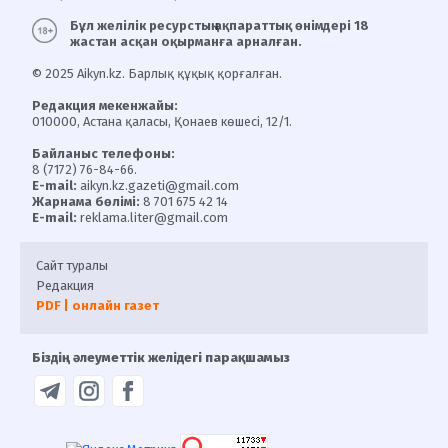
Бұл желілік ресурстың ақпараттық өнімдері 18
жастан асқан оқырманға арналған.
© 2025 Aikyn.kz. Барлық құқық қорғалған.
Редакция мекенжайы:
010000, Астана қаласы, Қонаев көшесі, 12/1.
Байланыс телефоны:
8 (7172) 76-84-66.
E-mail:
aikyn.kz.gazeti@gmail.com
Жарнама бөлімі:
8 701 675 42 14
E-mail:
reklama.liter@gmail.com
Сайт туралы
Редакция
PDF | онлайн газет
Біздің әлеуметтік желідегі парақшамыз