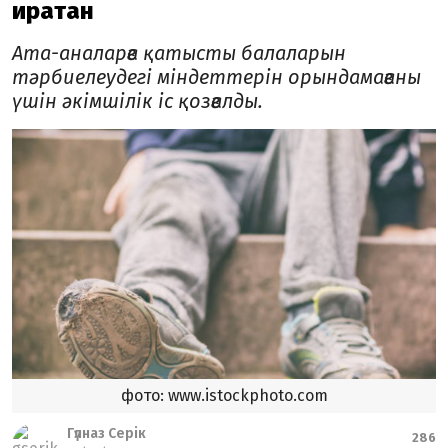
қиратқан
Ата-аналарға қатысты балаларын
тәрбиелеудегі міндеттерін орындамағаны
үшін әкімшілік іс қозғалды.
фото: www.istockphoto.com
Гүлназ Серік
286