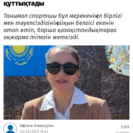
құттықтады
Танымал спортшы бұл мерекенің ел бірлігі
мен тәуелсіздігінің айқын белгісі екенін
атап өтіп, барша қазақстандықтарға
ақжарма тілегін жеткізді.
Ақтілек Алмасұлы
1,613
04/06/2026 16:24
оқылды