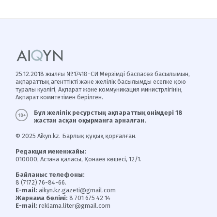
25.12.2018 жылғы №17418-СИ Мерзімді баспасөз басылымын,
ақпараттық агенттікті және желілік басылымды есепке қою
туралы куәлігі, Ақпарат және коммуникация министрлігінің
Ақпарат комитетімен берілген.
Бұл желілік ресурстың ақпараттық өнімдері 18
жастан асқан оқырманға арналған.
© 2025 Aikyn.kz. Барлық құқық қорғалған.
Редакция мекенжайы:
010000, Астана қаласы, Қонаев көшесі, 12/1.
Байланыс телефоны:
8 (7172) 76-84-66.
E-mail:
aikyn.kz.gazeti@gmail.com
Жарнама бөлімі:
8 701 675 42 14
E-mail:
reklama.liter@gmail.com