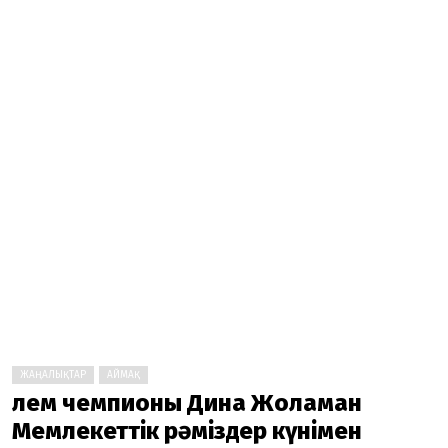
ЖАҢАЛЫҚТАР
АЙМАҚ
Әлем чемпионы Дина Жоламан
Мемлекеттік рәміздер күнімен