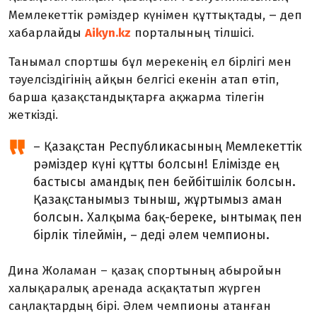
–
Мемлекеттік рәміздер күнімен құттықтады,
деп
хабарлайды
Aikyn.kz
порталының тілшісі.
Танымал спортшы бұл мерекенің ел бірлігі мен
тәуелсіздігінің айқын белгісі екенін атап өтіп,
барша қазақстандықтарға ақжарма тілегін
жеткізді.
– Қазақстан Республикасының Мемлекеттік
рәміздер күні құтты болсын! Елімізде ең
бастысы амандық пен бейбітшілік болсын.
Қазақстанымыз тыныш, жұртымыз аман
болсын. Халқыма бақ-береке, ынтымақ пен
бірлік тілеймін, – деді әлем чемпионы.
Дина Жоламан – қазақ спортының абыройын
халықаралық аренада асқақтатып жүрген
саңлақтардың бірі. Әлем чемпионы атанған