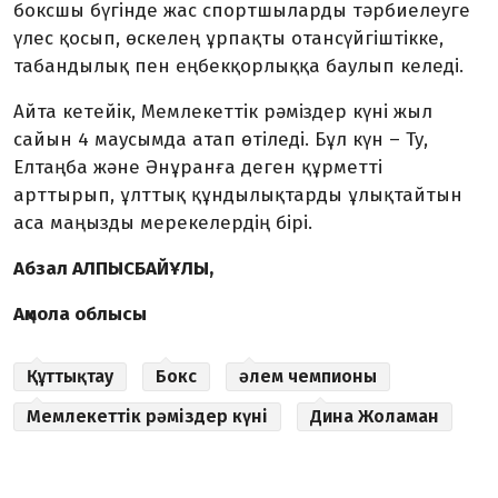
боксшы бүгінде жас спортшыларды тәрбиелеуге
үлес қосып, өскелең ұрпақты отансүйгіштікке,
табандылық пен еңбекқорлыққа баулып келеді.
Айта кетейік, Мемлекеттік рәміздер күні жыл
сайын 4 маусымда атап өтіледі. Бұл күн – Ту,
Елтаңба және Әнұранға деген құрметті
арттырып, ұлттық құндылықтарды ұлықтайтын
аса маңызды мерекелердің бірі.
Абзал АЛПЫСБАЙҰЛЫ,
Ақмола облысы
Құттықтау
Бокс
әлем чемпионы
Мемлекеттік рәміздер күні
Дина Жоламан