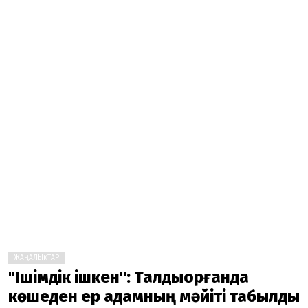
ЖАҢАЛЫҚТАР
"Ішімдік ішкен": Талдықорғанда
көшеден ер адамның мәйіті табылды