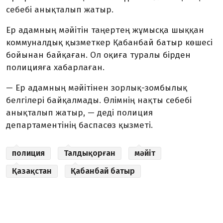
себебі анықталып жатыр.
Ер адамның мәйітін таңертең жұмысқа шыққан
коммуналдық қызметкер Қабанбай батыр көшесі
бойынан байқаған. Ол оқиға туралы бірден
полицияға хабарлаған.
— Ер адамның мәйітінен зорлық-зомбылық
белгілері байқалмады. Өлімнің нақты себебі
анықталып жатыр, — деді полиция
департаментінің баспасөз қызметі.
полиция
Талдықорған
мәйіт
Қазақстан
Қабанбай батыр