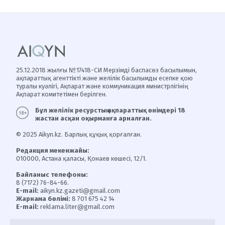
25.12.2018 жылғы №17418-СИ Мерзімді баспасөз басылымын,
ақпараттық агенттікті және желілік басылымды есепке қою
туралы куәлігі, Ақпарат және коммуникация министрлігінің
Ақпарат комитетімен берілген.
Бұл желілік ресурстың ақпараттық өнімдері 18
жастан асқан оқырманға арналған.
© 2025 Aikyn.kz. Барлық құқық қорғалған.
Редакция мекенжайы:
010000, Астана қаласы, Қонаев көшесі, 12/1.
Байланыс телефоны:
8 (7172) 76-84-66.
E-mail:
aikyn.kz.gazeti@gmail.com
Жарнама бөлімі:
8 701 675 42 14
E-mail:
reklama.liter@gmail.com