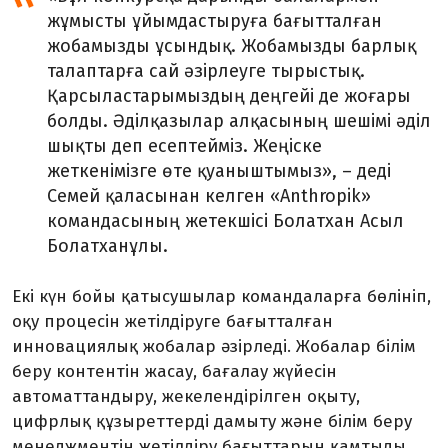
жұмысты ұйымдастыруға бағытталған
жобамызды ұсындық. Жобамызды барлық
талаптарға сай әзірлеуге тырыстық.
Қарсыластарымыздың деңгейі де жоғары
болды. Әділқазылар алқасының шешімі әділ
шықты деп есептейміз. Жеңіске
жеткенімізге өте қуаныштымыз», – деді
Семей қаласынан келген «Anthropik»
командасының жетекшісі Болатхан Асыл
Болатханұлы.
Екі күн бойы қатысушылар командаларға бөлініп,
оқу процесін жетілдіруге бағытталған
инновациялық жобалар әзірледі. Жобалар білім
беру контентін жасау, бағалау жүйесін
автоматтандыру, жекелендірілген оқыту,
цифрлық құзыреттерді дамыту және білім беру
менеджментін жетілдіру бағыттарын қамтыды.