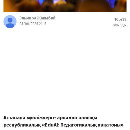
Эльмира Жақсыбай
10,433
05/06/2026 21:15
оқылды
Астанада мұғалімдерге арналған алғашқы
республикалық «EduAI: Педагогикалық хакатоны»