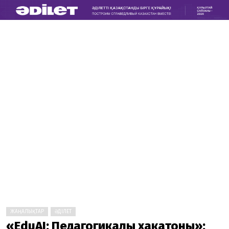
ЖАҢАЛЫҚТАР
ӘДІЛЕТ
«EduAI: Педагогикалық хакатоны»: