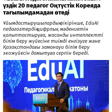
үздік 20 педагог Оңтүстік Кореяда
тағылымдамадан өтеді
Ұйымдастырушылардың пікірінше, EduAI
педагогтердің цифрлық мәдениетін
қалыптастыруға, жасанды интеллектті
білім беру жүйесіне тиімді енгізуге және
Қазақстандағы заманауи білім беру
экожүйесін дамытуға серпін береді.