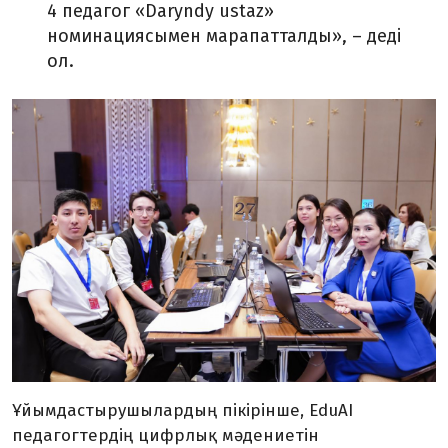
4 педагог «Daryndy ustaz»
номинациясымен марапатталды», – деді
ол.
Ұйымдастырушылардың пікірінше, EduAI
педагогтердің цифрлық мәдениетін