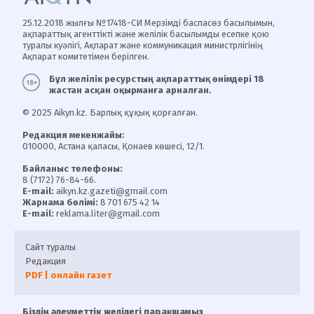
25.12.2018 жылғы №17418-СИ Мерзімді баспасөз басылымын,
ақпараттық агенттікті және желілік басылымды есепке қою
туралы куәлігі, Ақпарат және коммуникация министрлігінің
Ақпарат комитетімен берілген.
Бұл желілік ресурстың ақпараттық өнімдері 18
жастан асқан оқырманға арналған.
© 2025 Aikyn.kz. Барлық құқық қорғалған.
Редакция мекенжайы:
010000, Астана қаласы, Қонаев көшесі, 12/1.
Байланыс телефоны:
8 (7172) 76-84-66.
E-mail:
aikyn.kz.gazeti@gmail.com
Жарнама бөлімі:
8 701 675 42 14
E-mail:
reklama.liter@gmail.com
Сайт туралы
Редакция
PDF | онлайн газет
Біздің әлеуметтік желідегі парақшамыз