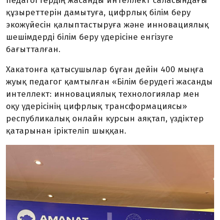
педагогтердің жасанды интеллект саласындағы
құзыреттерін дамытуға, цифрлық білім беру
экожүйесін қалыптастыруға және инновациялық
шешімдерді білім беру үдерісіне енгізуге
бағытталған.
Хакатонға қатысушылар бұған дейін 400 мыңға
жуық педагог қамтылған «Білім берудегі жасанды
интеллект: инновациялық технологиялар мен
оқу үдерісінің цифрлық трансформациясы»
республикалық онлайн курсын аяқтап, үздіктер
қатарынан іріктеліп шыққан.