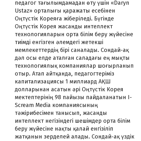
педагог тағылымдамадан өту үшін «Daryn
Ustaz» орталығы қаражаты есебінен
Оңтүстік Кореяға жіберіледі. Бүгінде
Оңтүстік Корея жасанды интеллект
технологияларын орта білім беру жүйесіне
тиімді енгізген әлемдегі жетекші
мемлекеттердің бірі саналады. Сондай-ақ
дәл осы елде аталған саладағы ең мықты
технологиялық компаниялар шоғырланып
отыр. Атап айтқанда, педагогтеріміз
капитализациясы 1 миллиард АҚШ
долларынан асатын әрі Оңтүстік Корея
мектептерінің 98 пайызы пайдаланатын I-
Scream Media компаниясының
тәжірибесімен танысып, жасанды
интеллект негізіндегі шешімдер орта білім
беру жүйесіне нақты қалай енгізіліп
жатқанын зерделей алады. Сондай-ақ үздік