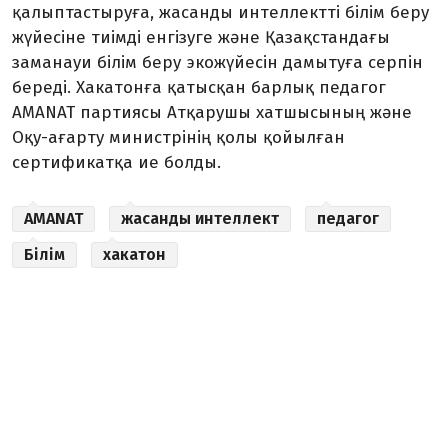
қалыптастыруға, жасанды интеллектті білім беру
жүйесіне тиімді енгізуге және Қазақстандағы
заманауи білім беру экожүйесін дамытуға серпін
береді. Хакатонға қатысқан барлық педагог
AMANAT партиясы Атқарушы хатшысының және
Оқу-ағарту министрінің қолы қойылған
сертификатқа ие болды.
AMANAT
жасанды интеллект
педагог
Білім
хакатон