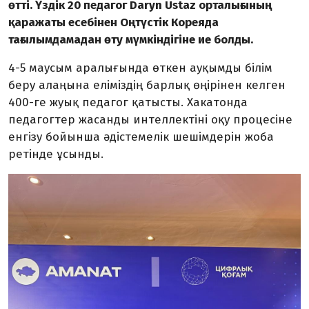
өтті. Үздік 20 педагог Daryn Ustaz орталығының
қаражаты есебінен Оңтүстік Кореяда
тағылымдамадан өту мүмкіндігіне ие болды.
4-5 маусым аралығында өткен ауқымды білім
беру алаңына еліміздің барлық өңірінен келген
400-ге жуық педагог қатысты. Хакатонда
педагогтер жасанды интеллектіні оқу процесіне
енгізу бойынша әдістемелік шешімдерін жоба
ретінде ұсынды.