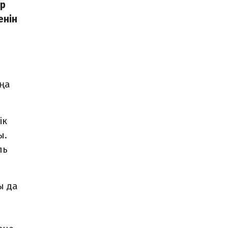
тр
енін
ңа
ік
ы.
ль
ы да