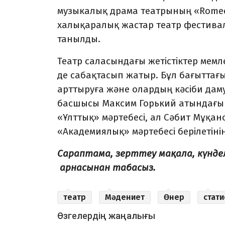
музыкалық драма театрының «Romeo a
халықаралық жастар театр фестивал
танылды.
Театр саласындағы жетістіктер мемл
де сабақтасып жатыр. Бұл бағытта
арттыруға және олардың кәсіби дам
басшысы Максим Горький атындағы 
«Ұлттық» мәртебесі, ал Сәбит Мұқа
«Академиялық» мәртебесі берілетіні
Сараптама, зерттеу мақала, күнд
арнасынан табасыз.
театр
Мәдениет
Өнер
стати