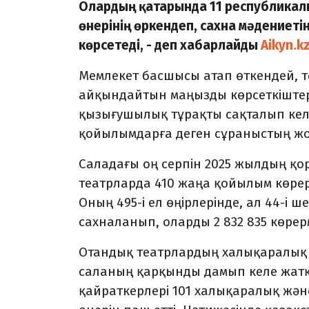
Олардың қатарында 11 республикалық
өнерінің өркендеп, сахна мәдениет
көрсетеді, - деп хабарлайды
Aikyn.k
Мемлекет басшысы атап өткендей, т
айқындайтын маңызды көрсеткіштерді
қызығушылық тұрақты сақталып кел
қойылымдарға деген сұраныстың жо
Саладағы оң серпін 2025 жылдың қ
театрларда 410 жаңа қойылым көрер
Оның 495-і ел өңірлерінде, ал 44-і ш
сахналанып, оларды 2 832 835 көр
Отандық театрлардың халықаралық 
саланың қарқынды дамып келе жатқа
қайраткерлері 101 халықаралық жән