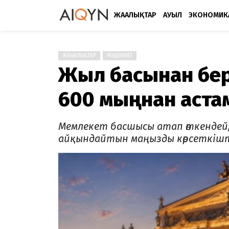
ЖАҢАЛЫҚТАР
АУЫЛ
ЭКОНОМИК
ЖАҢАЛЫҚТАР
МӘДЕНИЕТ
Жыл басынан бері
600 мыңнан аста
Мемлекет басшысы атап өткендей,
айқындайтын маңызды көрсеткіште