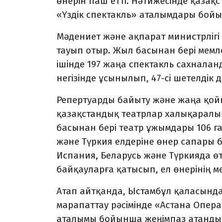
өнерін паш етті. Нәтижесінде қаза
«Үздік спектакль» аталымдары бой
Мәдениет және ақпарат министрлігі 
тауып отыр. Жыл басынан бері мемле
ішінде 197 жаңа спектакль сахнал
негізінде ұсынылып, 47-сі шетелді
Репертуарды байыту және жаңа қой
қазақстандық театрлар халықаралық 
басынан бері театр ұжымдары 106 г
және Түркия елдеріне өнер сапары 
Испания, Беларусь және Түркияда ө
байқауларға қатысып, ел өнерінің ме
Атап айтқанда, Ыстамбұл қаласынд
марапаттау рәсімінде «Астана Опера
аталымы бойынша жеңімпаз атанды.