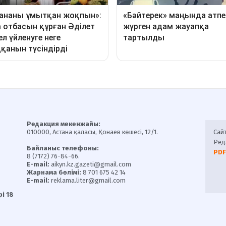
Редакция мекенжайы:
010000, Астана қаласы, Қонаев көшесі, 12/1.
Сай
Ред
Байланыс телефоны:
PDF
8 (7172) 76-84-66.
E-mail:
aikyn.kz.gazeti@gmail.com
Жарнама бөлімі:
8 701 675 42 14
E-mail:
reklama.liter@gmail.com
і 18