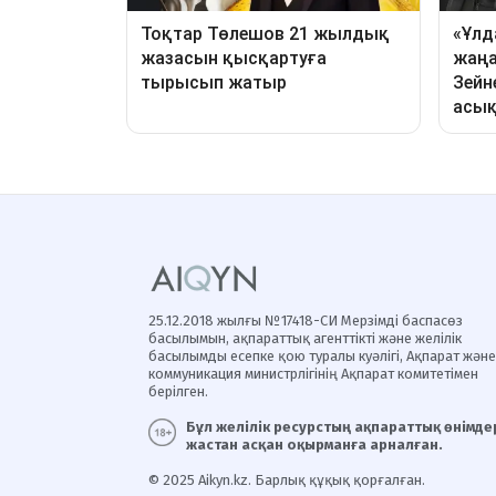
25.12.2018 жылғы №17418-СИ Мерзімді баспасөз
басылымын, ақпараттық агенттікті және желілік
басылымды есепке қою туралы куәлігі, Ақпарат және
коммуникация министрлігінің Ақпарат комитетімен
берілген.
Бұл желілік ресурстың ақпараттық өнімдер
жастан асқан оқырманға арналған.
© 2025 Aikyn.kz. Барлық құқық қорғалған.