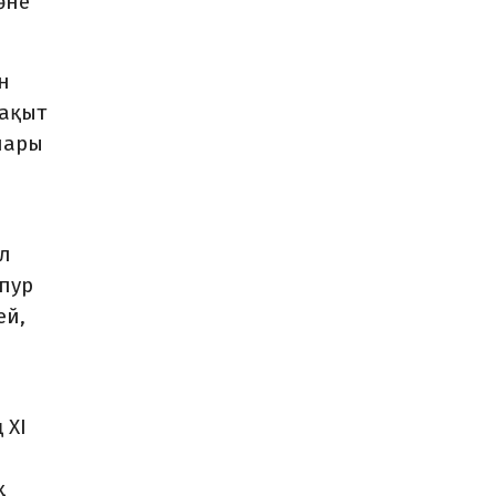
әне
н
уақыт
лары
ыл
апур
ей,
 XI
қ