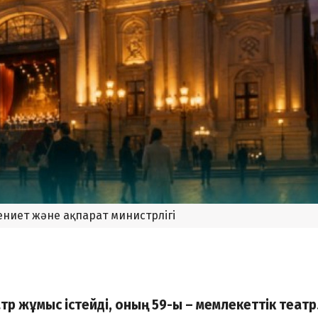
ениет және ақпарат министрлігі
атр жұмыс істейді, оның 59-ы – мемлекеттік театр