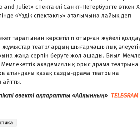
nd Juliet» спектаклі Санкт-Петербургте өткен X
інде «Үздік спектакль» аталымына лайық деп
екет тарапынан көрсетіліп отырған жүйелі қолда
ғы жұмыстар театрлардың шығармашылық әлеуеті
уына жаңа серпін беруге жол ашады. Биыл Мемл
Мемлекеттік академиялық орыс драма театрына
нов атындағы қазақ сазды-драма театрына
н айтты.
елікті өзекті ақпаратты «Айқынның»
TELEGRAM
стика