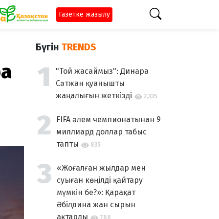
Газетке жазылу
Бүгін
TRENDS
ға
"Той жасаймыз": Динара
Сәтжан қуанышты
жаңалығын жеткізді
2,335
FIFA әлем чемпионатынан 9
миллиард доллар табыс
тапты
835
«Жоғалған жылдар мен
суыған көңілді қайтару
мүмкін бе?»: Қарақат
Әбілдина жан сырын
ақтарды
788