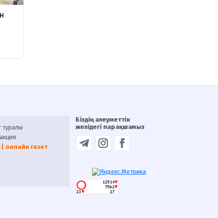
Біздің әлеуметтік
желідегі парақшамыз
т туралы
акция
 | онлайн газет