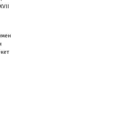
XVII
умен
н
екет