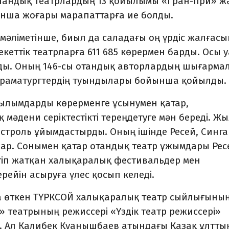
қстандық театрлардың 13 қойылымы «Гран-при» ж
ынша жоғары марапаттарға ие болды.
мәліметінше, биыл да саладағы оң үрдіс жалғасы
кеттік театрларға 611 685 көрермен барды. Осы 
анды. Оның 146-сы отандық авторлардың шығарма
к драматургтердің туындылары бойынша қойылды.
ылымдарды көрерменге ұсынумен қатар,
мәдени серіктестікті тереңдетуге мән береді. Ж
астроль ұйымдастырды. Оның ішінде Ресей, Синг
бар. Сонымен қатар отандық театр ұжымдары Рес
тіп жатқан халықаралық фестивальдер мен
рейін асыруға үлес қосып келеді.
а өткен ТҮРКСОЙ халықаралық театр сыйлығының
» театрының режиссері «Үздік театр режиссері»
 Ал Қалибек Қуанышбаев атындағы Қазақ ұлтты