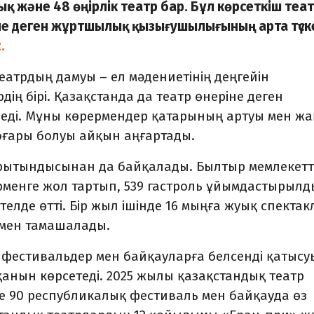
 және 48 өңірлік театр бар. Бұл көрсеткіш теа
іне деген жұртшылық қызығушылығының арта түск
z.
еатрдың дамуы – ел мәдениетінің деңгейін
ң бірі. Қазақстанда да театр өнеріне деген
еді. Мұны көрермендер қатарының артуы мен жа
ғары болуы айқын аңғартады.
орытындысынан да байқалады. Былтыр мемлекетт
менге жол тартып, 539 гастроль ұйымдастырылд
етелде өтті. Бір жыл ішінде 16 мыңға жуық спектак
ермен тамашалады.
фестивальдер мен байқауларға белсенді қатысу
нын көрсетеді. 2025 жылы қазақстандық театр
е 90 республикалық фестиваль мен байқауда өз