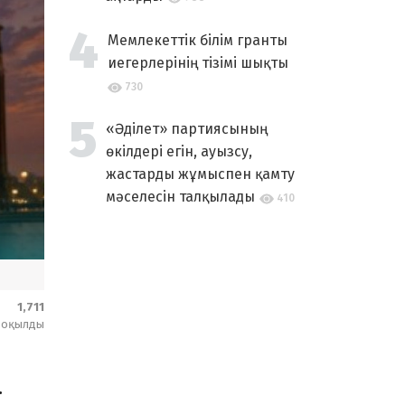
Мемлекеттік білім гранты
иегерлерінің тізімі шықты
730
«Әділет» партиясының
өкілдері егін, ауызсу,
жастарды жұмыспен қамту
мәселесін талқылады
410
1,711
оқылды
.