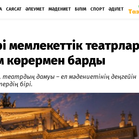
А
САЯСАТ
ӘЛЕУМЕТ
МӘДЕНИЕТ
БІЛІМ
СПОРТ
ӘДІЛЕТ
 мемлекеттік театрлар
м көрермен барды
 театрдың дамуы – ел мәдениетінің деңгейін
рдің бірі.