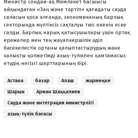
Министр сондай-ақ Мемлекет басшысы
айқындаған «Заң және тәртіп» қағидаты сауда
саласын қоса алғанда, экономиканың барлық
секторында мүлтіксіз сақталуы тиіс екенін еске
салды. Барлық нарық қатысушылары үшін ортақ
ережелер мен тең жауапкершілік әділ
бәсекелестік ортаны қалыптастырудың және
халықты қолжетімді азық-түлікпен қамтамасыз
етудің негізгі шарттарының бірі.
Астана
базар
Алаш
жәрмеңке
Шарын
Арман Шаққалиев
Сауда және интеграция министрлігі
азық-түлік бағасы