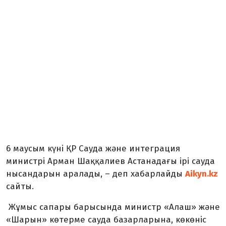
6 маусым күні ҚР Сауда және интеграция
министрі Арман Шаққалиев Астанадағы ірі сауда
нысандарын аралады, – деп хабарлайды
Aikyn.kz
сайты.
Жұмыс сапары барысында министр «Алаш» және
«Шарын» көтерме сауда базарларына, көкөніс