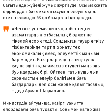
бағытында жүйелі жұмыс жүргізуде. Осы мақсатта
өңірлердегі баға қалыптасуына елеулі ықпал
ететін еліміздің 63 ірі базары айқындалды.
«Негізсіз үстемеақының әрбір теңгесі
азаматтардың отбасылық бюджетіне
тікелей әсер етеді. Сондықтан тауар өткізу
тізбектерінде тәртіп орнату тек
экономикалық емес, әлеуметтік маңызы
бар міндет. Базарлар елдің азық-түлік
қауіпсіздігін қамтамасыз етудегі маңызды
буындардың бірі. Өйткені тұтынушылық
сұраныстың едәуір бөлігі мен баға
бағдарлары дәл осы жерде қалыптасады»,
– деді Арман Шаққалиев.
Министрдің айтуынша, қазіргі уақытта
елордадағы баға тұрақты. Сонымен қатар жаз