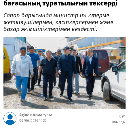
бағасының тұрақтылығын тексерді
Сапар барысында министр ірі көтерме
жеткізушілермен, кәсіпкерлермен және
базар әкімшіліктерімен кездесті.
Ақтілек Алмасұлы
691
06/06/2026 14:22
оқылды