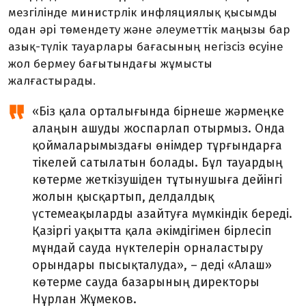
мезгілінде министрлік инфляциялық қысымды
одан әрі төмендету және әлеуметтік маңызы бар
азық-түлік тауарлары бағасының негізсіз өсуіне
жол бермеу бағытындағы жұмысты
жалғастырады.
«Біз қала орталығында бірнеше жәрмеңке
алаңын ашуды жоспарлап отырмыз. Онда
қоймаларымыздағы өнімдер тұрғындарға
тікелей сатылатын болады. Бұл тауардың
көтерме жеткізушіден тұтынушыға дейінгі
жолын қысқартып, делдалдық
үстемеақыларды азайтуға мүмкіндік береді.
Қазіргі уақытта қала әкімдігімен бірлесіп
мұндай сауда нүктелерін орналастыру
орындары пысықталуда», – деді «Алаш»
көтерме сауда базарының директоры
Нұрлан Жұмеков.