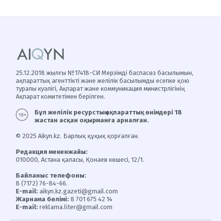
25.12.2018 жылғы №17418-СИ Мерзімді баспасөз басылымын,
ақпараттық агенттікті және желілік басылымды есепке қою
туралы куәлігі, Ақпарат және коммуникация министрлігінің
Ақпарат комитетімен берілген.
Бұл желілік ресурстың ақпараттық өнімдері 18
жастан асқан оқырманға арналған.
© 2025 Aikyn.kz. Барлық құқық қорғалған.
Редакция мекенжайы:
010000, Астана қаласы, Қонаев көшесі, 12/1.
Байланыс телефоны:
8 (7172) 76-84-66.
E-mail:
aikyn.kz.gazeti@gmail.com
Жарнама бөлімі:
8 701 675 42 14
E-mail:
reklama.liter@gmail.com