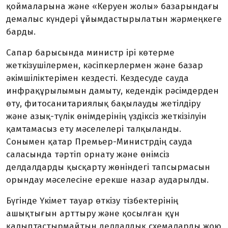
қоймаларына және «Керуен жолы» базарындағы
демалыс күндері ұйымдастырылатын жәрмеңкеге
барды.
Сапар барысында министр ірі көтерме
жеткізушілермен, кәсіпкерлермен және базар
әкімшіліктерімен кездесті. Кездесуде сауда
инфрақұрылымын дамыту, кедендік рәсімдерден
өту, фитосанитариялық бақылауды жетілдіру
және азық-түлік өнімдерінің үздіксіз жеткізілуін
қамтамасыз ету мәселелері талқыланды.
Сонымен қатар Премьер-Министрдің сауда
саласында тәртіп орнату және өнімсіз
делдалдарды қысқарту жөніндегі тапсырмасын
орындау мәселесіне ерекше назар аударылды.
Бүгінде Үкімет тауар өткізу тізбектерінің
ашықтығын арттыру және қосылған құн
қалыптастырмайтын делдалдық схемаларды жою