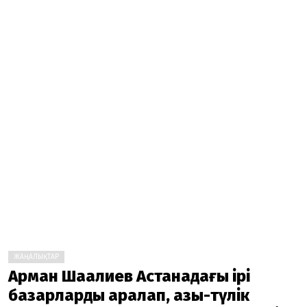
ЖАҢАЛЫҚТАР
Арман Шаққалиев Астанадағы ірі
базарларды аралап, азық-түлік