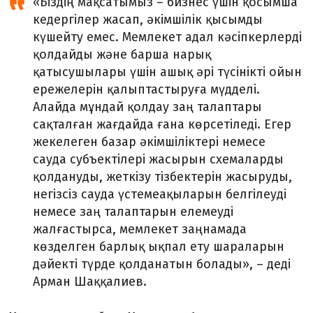
«Біздің мақсатымыз – бизнес үшін қосымша
кедергілер жасап, әкімшілік қысымды
күшейту емес. Мемлекет адал кәсіпкерлерді
қолдайды және барша нарық
қатысушылары үшін ашық әрі түсінікті ойын
ережелерін қалыптастыруға мүдделі.
Алайда мұндай қолдау заң талаптары
сақталған жағдайда ғана көрсетіледі. Егер
жекелеген базар әкімшіліктері немесе
сауда субъектілері жасырын схемаларды
қолдануды, жеткізу тізбектерін жасыруды,
негізсіз сауда үстемеақыларын белгілеуді
немесе заң талаптарын елемеуді
жалғастырса, мемлекет заңнамада
көзделген барлық ықпал ету шараларын
дәйекті түрде қолданатын болады», – деді
Арман Шаққалиев.