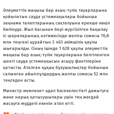
Әлеуметтік маңызы бар азық-түлік тауарларына
қойылатын сауда үстемеақылары бойынша
заңнама талаптарының сақталуына ерекше көңіл
бөлінуде. Жыл басынан бері жүргізілген бақылау
іс-шараларының нәтижесінде жалпы сомасы 76,8
млн теңгені құрайтын 2 463 әкімшілік қаулы
шығарылды. Оның ішінде 1 628 қаулы әлеуметтік
маңызы бар азық-түлік тауарларына белгіленген
шекті сауда үстемеақысын асыру фактілеріне
қатысты. Аталған құқық бұзушылықтар бойынша
салынған айыппұлдардың жалпы сомасы 52 млн
теңгеден асты.
Министр мемлекет адал бәсекелестікті дамытуға
және нарық қатысушылары үшін тең жағдай
жасауға мүдделі екенін атап өтті.