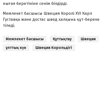
нығая беретініне сенім білдірді.
Мемлекет басшысы Швеция Королі XVI Карл
Густавқа және достас швед халқына құт-береке
тіледі.
Мемлекет басшысы
Құттықтау
Швеция
ұлттық күн
Швеция Корольдігі