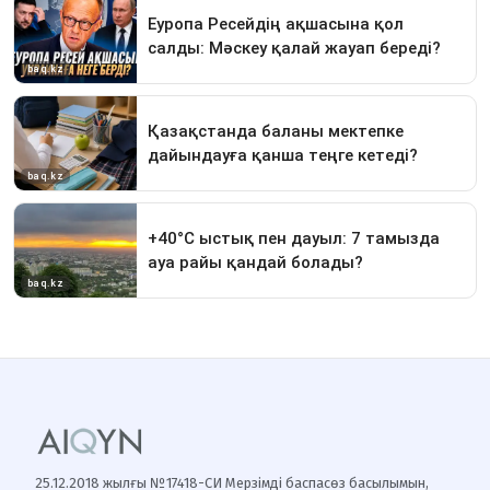
25.12.2018 жылғы №17418-СИ Мерзімді баспасөз басылымын,