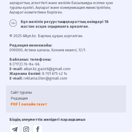
ақпараттық агенттікті және желілік басылымды есепке қою
туралы куәлігі, Ақпарат және коммуникация министрлігінің
Ақпарат комитетімен берілген.
Бұл желілік ресурстың ақпараттық өнімдері 18
жастан асқан оқырманға арналған.
© 2025 Aikyn.kz. Барлық құқық қорғалған.
Редакция мекенжайы:
010000, Астана қаласы, Қонаев көшесі, 12/1.
Байланыс телефоны:
8 (7172) 76-84-66.
E-mail:
aikyn.kz.gazeti@gmail.com
Жарнама бөлімі:
8 701 675 42 14
E-mail:
reklama.liter@gmail.com
Сайт туралы
Редакция
PDF | онлайн газет
Біздің әлеуметтік желідегі парақшамыз