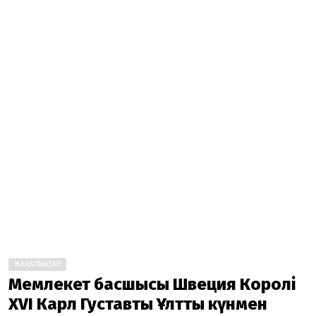
ЖАҢАЛЫҚТАР
Мемлекет басшысы Швеция Королі
XVI Карл Густавты Ұлттық күнмен