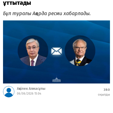
құттықтады
Бұл туралы Ақорда ресми хабарлады.
Ақтілек Алмасұлы
380
06/06/2026 15:04
оқылды