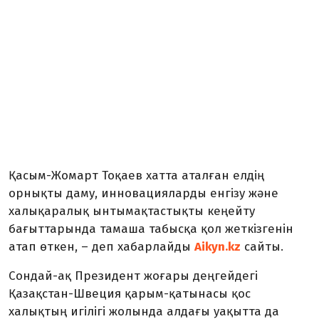
Қасым-Жомарт Тоқаев хатта аталған елдің
орнықты даму, инновацияларды енгізу және
халықаралық ынтымақтастықты кеңейту
бағыттарында тамаша табысқа қол жеткізгенін
атап өткен, – деп хабарлайды
Aikyn.kz
сайты.
Сондай-ақ Президент жоғары деңгейдегі
Қазақстан-Швеция қарым-қатынасы қос
халықтың игілігі жолында алдағы уақытта да