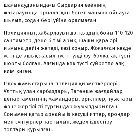
шағынауданындағы Сырдария өзенінің
жағалауында орналасқан бөгет маңына ойнауға
шығып, содан бері үйіне оралмаған.
Полицияның хабарлауынша, қыздың бойы 110-120
сантиметр, дене бітімі арық, шашы қара әрі
иығына дейін жетеді, көзі қоңыр. Жоғалған кезде
үстінде ашық жасыл түсті гүлді футболка, ақ түсті
шорты болған. Аяғында көк түсті сүйретпе аяқ
киім киген.
Іздеу жұмыстарына полиция қызметкерлері,
Ұлттық ұлан сарбаздары, Төтенше жағдайлар
департаментінің мамандары, еріктілер, туыстары
және жергілікті тұрғындар жұмылдырылған.
Сонымен қатар арнайы із кесуші иттер, дрондар
мен сүңгуірлер тартылып, жедел іздестіру
топтары құрылған.