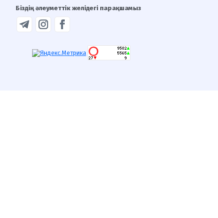
Біздің әлеуметтік желідегі парақшамыз