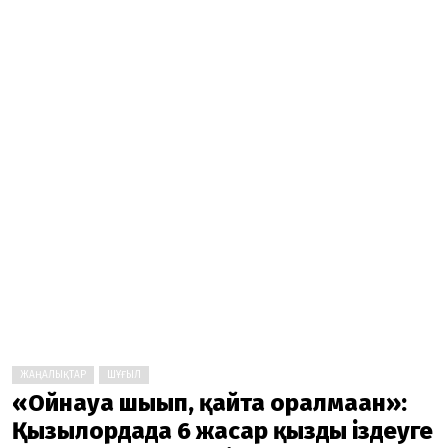
ЖАҢАЛЫҚТАР
ШҰҒЫЛ
«Ойнауға шығып, қайта оралмаған»:
Қызылордада 6 жасар қызды іздеуге