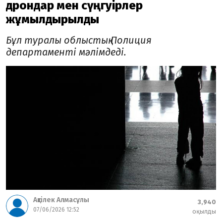
дрондар мен сүңгуірлер
жұмылдырылды
Бұл туралы облыстық Полиция
департаменті мәлімдеді.
Ақтілек Алмасұлы
3,940
07/06/2026 12:52
оқылды