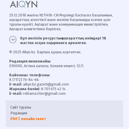
25.12.2018 жылғы №17418-СИ Мерзімді баспасөз басылымын,
ақпараттық агенттікті және желілік басылымды есепке қою
туралы куәлігі, Ақпарат және коммуникация министрлігінің
Ақпарат комитетімен берілген.
Бұл желілік ресурстың ақпараттық өнімдері 18
жастан асқан оқырманға арналған.
© 2025 Aikyn.kz. Барлық құқық қорғалған.
Редакция мекенжайы:
010000, Астана қаласы, Қонаев көшесі, 12/1.
Байланыс телефоны:
8 (7172) 76-84-66.
E-mail:
aikyn.kz.gazeti@gmail.com
Жарнама бөлімі:
8 701 675 42 14
E-mail:
reklama.liter@gmail.com
Сайт туралы
Редакция
PDF | онлайн газет