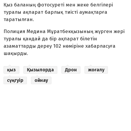
Қыз баланың фотосуреті мен жеке белгілері
туралы ақпарат барлық тиісті аумақтарға
таратылған.
Полиция Медина Мұратбекқызының жүрген жері
туралы қандай да бір ақпарат білетін
азаматтарды дереу 102 нөміріне хабарласуға
шақырды.
қыз
Қызылорда
Дрон
жоғалу
сүңгуір
ойнау