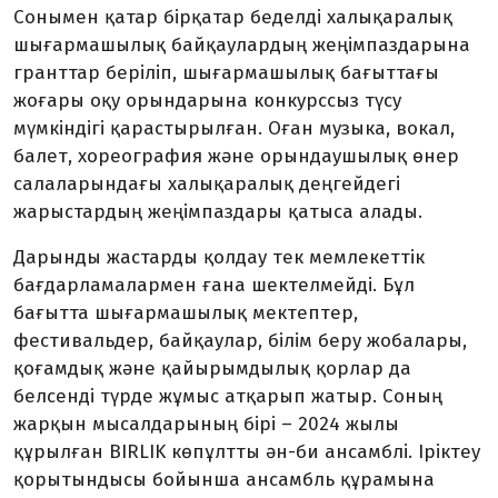
Сонымен қатар бірқатар беделді халықаралық
шығармашылық байқаулардың жеңімпаздарына
гранттар беріліп, шығармашылық бағыттағы
жоғары оқу орындарына конкурссыз түсу
мүмкіндігі қарастырылған. Оған музыка, вокал,
балет, хореография және орындаушылық өнер
салаларындағы халықаралық деңгейдегі
жарыстардың жеңімпаздары қатыса алады.
Дарынды жастарды қолдау тек мемлекеттік
бағдарламалармен ғана шектелмейді. Бұл
бағытта шығармашылық мектептер,
фестивальдер, байқаулар, білім беру жобалары,
қоғамдық және қайырымдылық қорлар да
белсенді түрде жұмыс атқарып жатыр. Соның
жарқын мысалдарының бірі – 2024 жылы
құрылған BIRLIK көпұлтты ән-би ансамблі. Іріктеу
қорытындысы бойынша ансамбль құрамына