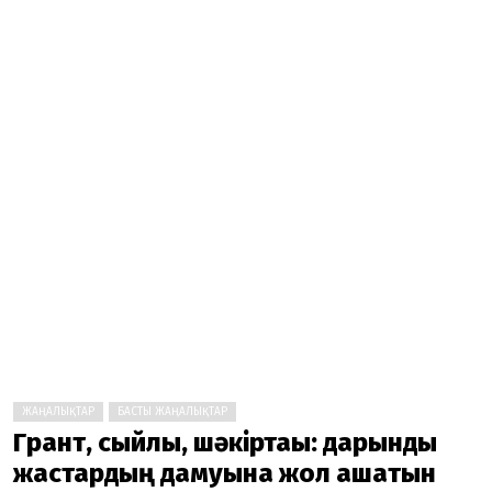
ЖАҢАЛЫҚТАР
БАСТЫ ЖАҢАЛЫҚТАР
Грант, сыйлық, шәкіртақы: дарынды
жастардың дамуына жол ашатын