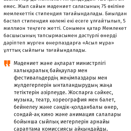
емес. Жыл сайын мәдениет саласының 75 өкіліне
мемлекеттік стипендия тағайындалады. Биылдан
бастап стипендия көлемі екі есеге ұлғайтылып, 5
миллион теңгеге жетті. Сонымен қатар Мемлекет
басшысының тапсырмасымен дәстүрлі өнерді
дәріптеп жүрген өнерпаздарға «Асыл мұра»
ұлттық сыйлығы тағайындалады.
Мәдениет және ақпарат министрлігі
халықаралық байқаулар мен
фестивальдердің жеңімпаздары мен
жүлдегерлерін ынталандырудың жаңа
тетіктерін әзірлеуде. Жоспарға сәйкес,
музыка, театр, хореография мен балет,
бейнелеу және сәндік-қолданбалы өнер,
сондай-ақ кино және анимация салалары
бойынша сыйлық иегерлерін арнайы
сараптама комиссиясы айқындайды.