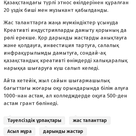
Қазақстандағы түрлі этнос өкілдерінен құралған
20 үздік биші мен музыкант қабылданды.
Жас таланттарға жаңа мүмкіндіктер ұсынуда
Креативті индустрияларды дамыту қорының да
рөлі ерекше. Қор дарынды жастарды анықтауға
және қолдауға, инвестиция тартуға, салалық
инфрақұрылымды дамытуға, сондай-ақ
қазақстандық креативті өнімдерді халықаралық
нарыққа шығаруға күш салып келеді.
Айта кетейік, жыл сайын шығармашылық
бағыттағы жоғары оқу орындарында білім алуға
1000-нан астам, ал колледждерде оқуға 500-ден
астам грант бөлінеді.
Тәуелсіздік ұрпақтары
жас таланттар
Асыл мұра
дарынды жастар