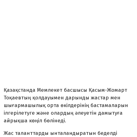
Қазақстанда Мемлекет басшысы Қасым-Жомарт
Тоқаевтың қолдауымен дарынды жастар мен
шығармашылық орта өкілдерінің бастамаларын
ілгерілетуге және олардың әлеуетін дамытуға
айрықша көңіл бөлінеді.
Жас таланттарды ынталандыратын беделді