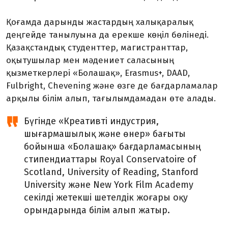
Қоғамда дарынды жастардың халықаралық
деңгейде танылуына да ерекше көңіл бөлінеді.
Қазақстандық студенттер, магистранттар,
оқытушылар мен мәдениет саласының
қызметкерлері «Болашақ», Erasmus+, DAAD,
Fulbright, Chevening және өзге де бағдарламалар
арқылы білім алып, тағылымдамадан өте алады.
Бүгінде «Креативті индустрия,
шығармашылық және өнер» бағыты
бойынша «Болашақ» бағдарламасының
стипендиаттары Royal Conservatoire of
Scotland, University of Reading, Stanford
University және New York Film Academy
секілді жетекші шетелдік жоғары оқу
орындарында білім алып жатыр.