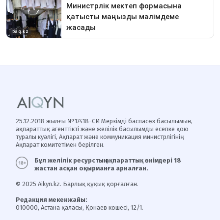
25.12.2018 жылғы №17418-СИ Мерзімді баспасөз басылымын,
ақпараттық агенттікті және желілік басылымды есепке қою
туралы куәлігі, Ақпарат және коммуникация министрлігінің
Ақпарат комитетімен берілген.
Бұл желілік ресурстың ақпараттық өнімдері 18
жастан асқан оқырманға арналған.
© 2025 Aikyn.kz. Барлық құқық қорғалған.
Редакция мекенжайы:
010000, Астана қаласы, Қонаев көшесі, 12/1.