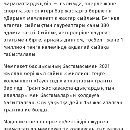
марапаттардың бірі – ғылымда, өнерде және
спортта жетістіктері бар жастарға берілетін
«Дарын» мемлекеттік жастар сыйлығы. Бүгінде
аталған сыйлықтың лауреаттары саны 380
адамға жетті. Сыйлық иегерлеріне лауреат
атағымен бірге, арнайы диплом, төсбелгі және 1
миллион теңге көлемінде ақшалай сыйақы
табысталады.
Мемлекет басшысының бастамасымен 2021
жылдан бері жыл сайын 3 миллион теңге
көлеміндегі «Тәуелсіздік ұрпақтары» гранты
беріледі. Грант жас қазақстандықтардың тың
идеялары мен бастамаларын қолдауға
бағытталған. Осы уақытқа дейін 153 жас аталған
грантқа ие болды.
Мәдениет пен өнерге еңбек сіңіріп жүрген
азаматтар да мемлекеттік қолдаудан тыс қалған