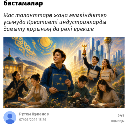
бастамалар
Жас таланттарға жаңа мүмкіндіктер
ұсынуда Креативті индустрияларды
дамыту қорының да рөлі ерекше
Рүстем Нүркенов
649
07/06/2026 18:26
оқылды