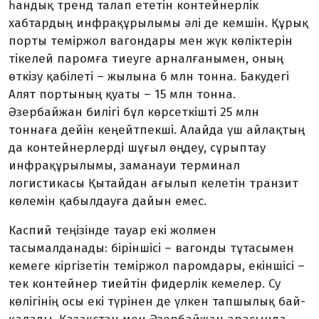
һан­дық тренд талап ететін контейнерлік
хабтардың инфрақұры­лымы әлі де кемшін. Құрық
порты теміржол вагондары мен жүк көліктерін
тікелей паромға тиеуге арналғанымен, оның
өткізу қабілеті – жылына 6 млн тонна. Бакудегі
Алят портының қуаты – 15 млн тонна.
Әзербайжан билігі бұл көрсеткішті 25 млн
тоннаға дейін кеңейтпекші. Алайда үш айлақтың
да контейнерлерді шұғыл өңдеу, сұрыптау
инфрақұрылымы, заманауи терминал
логистикасы Қытайдан ағылып келетін транзит
көлемін қабылдауға дайын емес.
Каспий теңізінде тауар екі жолмен
тасымалданады: біріншісі – вагонды тұтасымен
кемеге кіргізетін теміржол паромдары, екіншісі –
тек контейнер тиейтін фидерлік кемелер. Су
көлігінің осы екі түрінен де үлкен тапшылық бай­