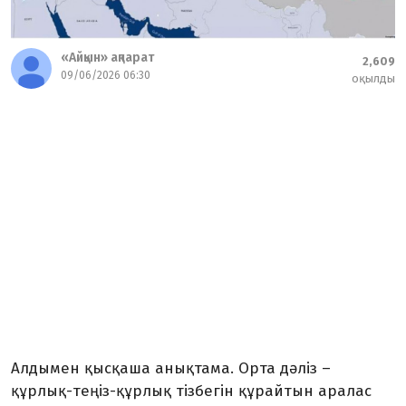
«Айқын» ақпарат
2,609
09/06/2026 06:30
оқылды
Алдымен қысқаша анықтама. Орта дәліз –
құрлық-теңіз-құрлық тізбегін құрайтын аралас