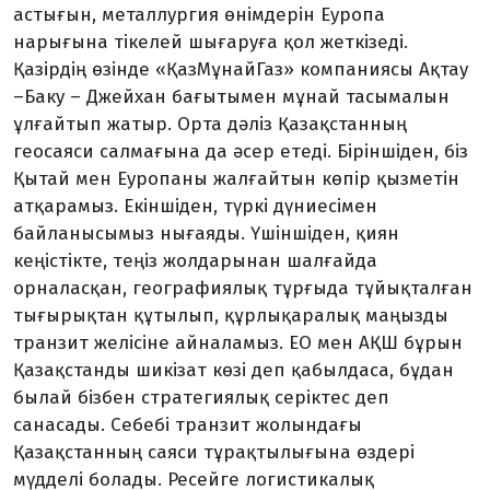
астығын, металлургия өнімдерін Еуропа
нарығына тікелей шығаруға қол жеткізеді.
Қазірдің өзінде «ҚазМұнайГаз» компаниясы Ақтау
–Баку – Джейхан бағытымен мұнай тасымалын
ұлғайтып жатыр. Орта дәліз Қазақстанның
геосаяси салмағына да әсер етеді. Біріншіден, біз
Қытай мен Еуропаны жалғайтын көпір қызметін
атқарамыз. Екіншіден, түркі дүниесімен
байланысымыз нығаяды. Үшіншіден, қиян
кеңістікте, теңіз жолдарынан шалғайда
орналасқан, географиялық тұрғыда тұйықталған
тығырықтан құты­лып, құрлықаралық маңызды
транзит желісіне айналамыз. ЕО мен АҚШ бұ­рын
Қазақстанды шикізат көзі деп қа­был­даса, бұдан
былай бізбен стратегия­лық серіктес деп
санасады. Себебі тран­зит жолындағы
Қазақстанның саяси тұрақтылығына өздері
мүдделі болады. Ресейге логистикалық