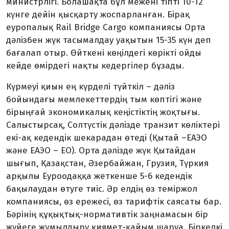
министрлігі. Бола­шақта бұл межені тіпті 10-12
күнге дейін қысқарту жоспарланған. Бірақ
еуропа­лық Rail Bridge Cargo компаниясы Орта
дәлізбен жүк тасымалдау уақытын 15-35 күн деп
бағалап отыр. Өйткені көңілдегі көрікті ойды
кейде өмірдегі нақты кедергілер бұзады.
Күрмеуі қиын ең күрделі түйткіл – дәліз
бойындағы мемлекеттердің тым көптігі және
бірыңғай экономикалық кеңістіктің жоқтығы.
Салыстырсақ, Солтүстік дәлізде транзит көліктері
екі-ақ кедендік шекарадан өтеді (Қытай –ЕАЭО
және ЕАЭО – ЕО). Орта дәлізде жүк Қытайдан
шығып, Қазақстан, Әзербайжан, Грузия, Түркия
арқылы Еуроодаққа жеткенше 5-6 кедендік
бақылаудан өтуге тиіс. Әр елдің өз теміржол
компаниясы, өз ережесі, өз тарифтік саясаты бар.
Бәрінің құқықтық-нормативтік заңнамасын бір
жүйеге жұмылдыру қиямет-қайым шаруа. Бір­келкі