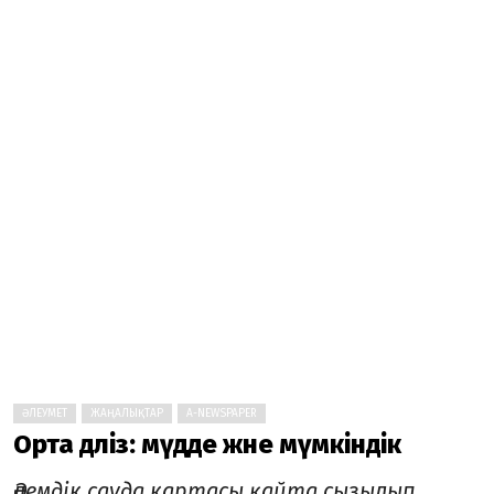
ӘЛЕУМЕТ
ЖАҢАЛЫҚТАР
A-NEWSPAPER
Орта дәліз: мүдде және мүмкіндік
лемдік сауда картасы қайта сызылып