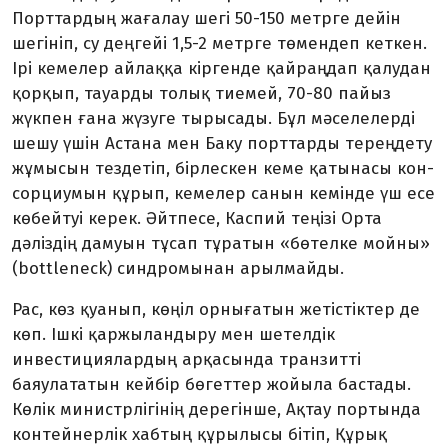
Порттардың жағалау шегі 50-150 метрге дейін
шегініп, су деңгейі 1,5-2 метрге төмендеп кеткен.
Ірі кеме­лер айлаққа кіргенде қайраңдап қалудан
қорқып, тауарды толық тиемей, 70-80 пайыз
жүкпен ғана жүзуге тыры­сады. Бұл мәселелерді
шешу үшін Астана мен Баку порттарды тереңдету
жұмысын тездетіп, бірлескен кеме қатынасы кон­
сорциумын құрып, кемелер санын кемін­­де үш есе
көбейтуі керек. Әйтпесе, Каспий теңізі Орта
дәліздің дамуын тұ­сап тұратын «бөтелке мойны»
(bottleneck) синдромынан арылмайды.
Рас, көз қуанып, көңіл орнығатын жетістіктер де
көп. Ішкі қаржыландыру мен шетелдік
инвестициялардың арқа­сында транзитті
баяулататын кейбір бөгеттер жойыла бастады.
Көлік минис­трлігінің дерегінше, Ақтау портында
контейнерлік хабтың құрылысы бітіп, Құрық