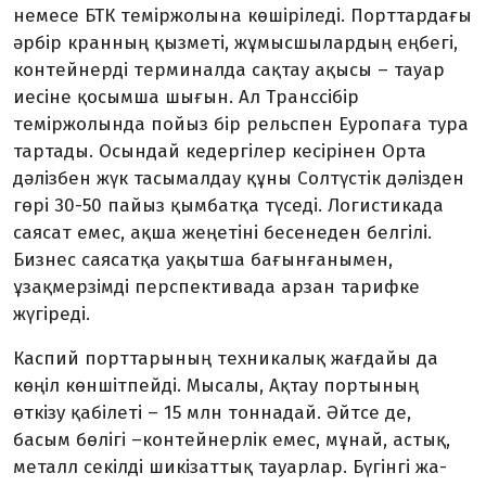
немесе БТК теміржолына көшіріледі. Порттар­дағы
әрбір кранның қызметі, жұмысшы­лардың еңбегі,
контейнерді терминалда сақтау ақысы – тауар
иесіне қосымша шығын. Ал Транссібір
теміржолында пойыз бір рельспен Еуропаға тура
тартады. Осындай кедергілер кесірінен Орта
дәлізбен жүк тасымалдау құны Солтүстік дәлізден
гөрі 30-50 пайыз қымбатқа түседі. Логистикада
саясат емес, ақша жеңетіні бесенеден белгілі.
Бизнес саясатқа уақытша бағынғанымен,
ұзақмерзімді перспективада арзан тарифке
жүгіреді.
Каспий порттарының техникалық жағдайы да
көңіл көншітпейді. Мысалы, Ақтау портының
өткізу қабілеті – 15 млн тоннадай. Әйтсе де,
басым бөлігі –кон­тейнерлік емес, мұнай, астық,
металл секілді шикізаттық тауарлар. Бүгінгі жа­