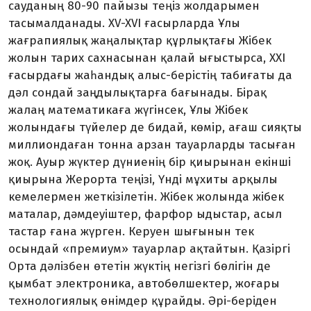
сауданың 80-90 пайызы теңіз жолдарымен
тасымалданады. XV-XVI ғасырларда Ұлы
жағрапиялық жаңа­лықтар құрлықтағы Жібек
жолын тарих сахнасынан қалай ығыстырса, XXI
ға­сыр­дағы жаһандық алыс-берістің таби­ғаты да
дәл сондай заңдылықтарға ба­ғынады. Бірақ
жалаң математикаға жүгінсек, Ұлы Жібек
жолындағы түйелер де бидай, көмір, ағаш сияқты
миллион­даған тонна арзан тауарларды тасыған
жоқ. Ауыр жүктер дүниенің бір қиыры­нан екінші
қиырына Жерорта теңізі, Үнді мұхиты арқылы
кемелермен жеткі­зілетін. Жібек жолында жібек
маталар, дәмдеуіштер, фарфор ыдыстар, асыл
тастар ғана жүрген. Керуен шығынын тек
осындай «премиум» тауарлар ақтай­тын. Қазіргі
Орта дәлізбен өтетін жүктің негізгі бөлігін де
қымбат электроника, автобөлшектер, жоғары
технологиялық өнімдер құрайды. Әрі-беріден