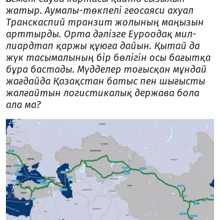
жатыр. Аумалы-төкпелі геосаяси ахуал
Транскаспий транзит жолының маңызын
Ә
арттырды. Орта дәлізге Еуроодақ мил­
лиардтап қаржы құюға дайын. Қытай да
жүк тасымалының бір бөлігін осы бағытқа
бұра бастады. Мүдделер тоғысқан мұндай
жағдайда Қазақстан батыс пен шығысты
жалғай­тын логистикалық держава бола
ала ма?