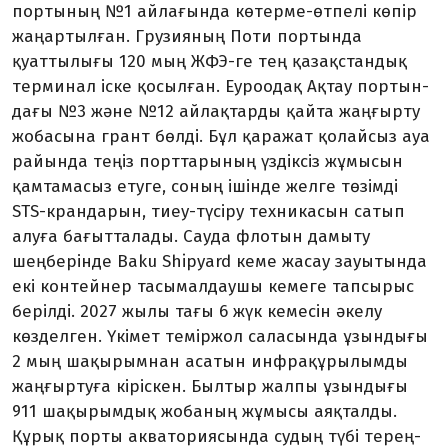
портының №1 айлағында көтер­ме-өтпелі көпір
жаңартылған. Грузияның Поти портында
қуаттылығы 120 мың ЖФЭ-ге тең қазақстандық
терминал іске қосылған. Еуроодақ Ақтау портын­
дағы №3 және №12 айлақтарды қайта жаң­ғырту
жобасына грант бөлді. Бұл қа­ражат қолайсыз ауа
райында теңіз порттарының үздіксіз жұмысын
қамта­ма­сыз етуге, соның ішінде желге төзімді
STS-крандарын, тиеу-түсіру техникасын сатып
алуға бағытталады. Сауда флотын дамыту
шеңберінде Baku Shipyard кеме жасау зауытында
екі контейнер тасымал­даушы кемеге тапсырыс
берілді. 2027 жылы тағы 6 жүк кемесін әкелу
көздел­ген. Үкімет теміржол саласында ұзын­дығы
2 мың шақырымнан асатын инфра­құрылымды
жаңғыртуға кіріскен. Былтыр жалпы ұзындығы
911 шақырым­дық жобаның жұмысы аяқталды.
Құрық порты акваториясында судың түбі терең­