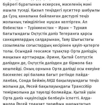
бүйрегі бұратынын ескерсек, мәселенің мәні
ашыла түседі. Қызыл теңіздегі хуситтер шабуылы
да Суэц каналына байланған дәстүрлі теңіз
жолының тиімділігіне нұқсан келтірген. Ал
Өзбекстан – Түрікменстан – Иран – Түркия
бағытындағы Оңтүстік дәліз Тегеранға қарсы
санкциялардың сал­дары­нан, Таяу Шығыстағы
созылмалы соғыстардың кесірінен қауіп-қатерге
толы. Осындай геосаяси тұзақтар Орта дәліздің
маңызын арттырады. Әрине, Қытай Солтүстік
дәлізден де, Оңтүстік дәлізден де біржола баз
кешпейді. Оның орнына Орта дәлізді осы екеуіне
бәсе­келес әрі балама бағыт ретінде пайда­
ланбақ. Сонда Бейжің АҚШ бақы­лауын­дағы теңіз
жолына да, Ресей бақы­лауындағы Транссібір
теміржолына да тәуелді болмайды. Қытай үшін
Орта дәліз «қауіпсіздік белбеуі» іспетті. Алда-
жалда Ресей транзит тарифын шарық­татып