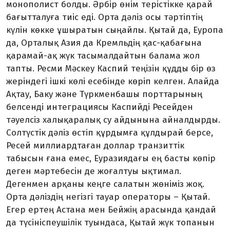
монополист болды. Әрбір өнім терістікке қарай
бағыт­талуға тиіс еді. Орта дәліз осы тәр­тіп­тің
күлін көкке ұшыратын сыңайлы. Қытай да, Еуропа
да, Орталық Азия да Кремльдің қас-қабағына
қарамай-ақ жүк тасымал­дайтын балама жол
тапты. Ресми Мәскеу Каспий теңізін құдды бір өз
жеріндегі ішкі көлі есебінде көріп келген. Алайда
Ақтау, Баку және Түр­к­менбашы порттарының
белсенді интег­рациясы Каспийді Ресейден
тәуелсіз халықаралық су айдынына айналдырды.
Солтүстік дәліз өстіп құрдымға құлдырай берсе,
Ресей миллиардтаған доллар транзиттік
табысын ғана емес, Еура­зиядағы ең басты көпір
деген мәртебесін де жоғалтуы ықтимал.
Дегенмен арқаны кеңге салатын жөніміз жоқ.
Орта дәліздің негізгі тауар операторы – Қытай.
Егер ертең Астана мен Бейжің арасында қандай
да түсініспеушілік туындаса, Қытай жүк топанын