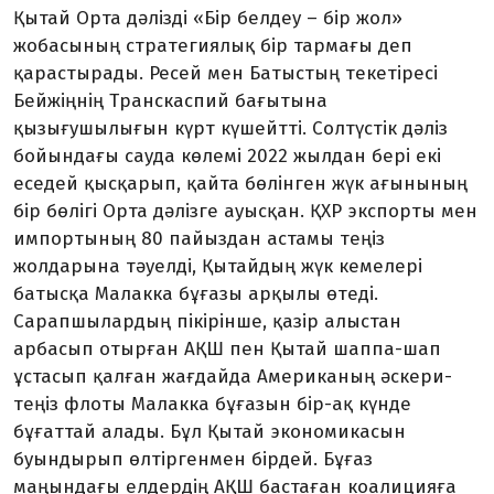
Қытай Орта дәлізді «Бір белдеу – бір жол»
жобасының стратегиялық бір тар­мағы деп
қарастырады. Ресей мен Ба­тыс­тың текетіресі
Бейжіңнің Транс­каспий бағытына
қызығушылығын күрт күшейтті. Солтүстік дәліз
бойындағы сауда көлемі 2022 жылдан бері екі
еседей қысқарып, қайта бөлінген жүк ағыны­ның
бір бөлігі Орта дәлізге ауысқан. ҚХР экспорты мен
импортының 80 пайыздан астамы теңіз
жолдарына тәуелді, Қытай­дың жүк кемелері
батысқа Малакка бұғазы арқылы өтеді.
Сарапшылардың пікірінше, қазір алыстан
арбасып отырған АҚШ пен Қытай шаппа-шап
ұстасып қалған жағдайда Американың әскери-
теңіз флоты Малакка бұғазын бір-ақ күнде
бұғаттай алады. Бұл Қытай экономикасын
буындырып өлтіргенмен бірдей. Бұғаз
маңындағы елдердің АҚШ бастаған коалицияға