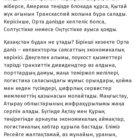
жіберсе, Америка теңізде блокада құрса, Қытай
жүк ағынын Транскаспий жолына бұра салады.
Керісінше, Орта дәлізде кептеліс болса,
Солтүстікке немесе Оңтүстікке ауыса қояды.
Қазақстан бұдан не ұтады? Бірінші кезекте Орта
дәліз – көпвекторлы сая­саттың экономикалық
көрінісі. Дөңге­лек алымы, лоукост қызметтері
тәрізді транзиттік дивидендтер өз алдына,
порттардың дамуы, жаңа теміржол желілері,
логистика саласындағы жұмыс орындары, қойма
мен кеден түсімдері, цифрлық сервистер
мемлекеттің қазы­насын молайтады. Маңғыстау,
Атырау облыстарының инфрақұрылымы жаңа
серпін алады. Бүгінде Ақтау мен Құрық
төңірегінде арнаулы экономика­лық аймақтар,
логистикалық хабтар құ­рыла бастады. Еліміз
Ресейге жалтақ­тамай, өз мұнайын, уранын,