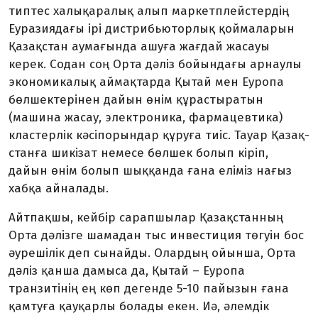
типтес халықаралық алып маркет­плейстердің
Еуразиядағы ірі дистрибью­торлық қоймаларын
Қазақстан аума­ғында ашуға жағдай жасауы
керек. Со­дан соң Орта дәліз бойындағы арнаулы
экономикалық аймақтарда Қытай мен Еуропа
бөлшек­терінен дайын өнім құрастыратын
(машина жасау, элек­троника, фармацев­тика)
кластерлік кәсіпорындар құруға тиіс. Тауар Қазақ­
станға шикізат немесе бөлшек болып кіріп,
дайын өнім болып шыққанда ғана еліміз нағыз
хабқа ай­налады.
Айтпақшы, кейбір сарапшылар Қазақстанның
Орта дәлізге шамадан тыс инвестиция төгуін бос
әурешілік деп сынайды. Олардың ойынша, Орта
дәліз қанша дамыса да, Қытай – Еуропа
транзитінің ең көп дегенде 5-10 пайызын ғана
қамтуға қауқарлы болады екен. Иә, әлемдік