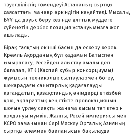
тәуелділіктің төмендеуі Астананың сыртқы
саясаттағы маневр еркіндігін кеңейтеді. Мысалы,
БҰҰ-да дауыс беру кезінде ұлттық мүддеге
сүйенетін дербес позиция ұс­тануымызға жол
ашылады.
Бірақ таяқтың екінші басын да ескеру керек.
Кремль Ақорданың бұл қадамын Батыспен
ымыраласу, Ресейден алыстау амалы деп
бағалап, КТК (Каспий құбыр консорциумы)
жұмысын техникалық сылтаулармен бөгеу,
шекарадағы санитарлық қадаға­лауды
қатаңдатып, қазақстандық өнім­дерді өткізбей
қою, ақпараттық кеңіс­тікте провокацияның
шоғын үрлеу сияқ­ты жанама қысым тетіктерін
қол­дануы мүмкін. Жалпы, Ресей империясы мен
КСРО заманынан бері Мәскеу Орталық Азияның
сыртқы әлеммен байланысын бақылауда