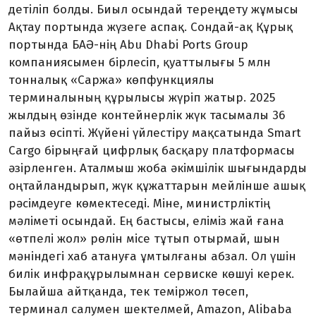
детіліп болды. Биыл осындай тереңдету жұмысы
Ақтау портында жүзеге аспақ. Сондай-ақ Құрық
портында БАӘ-нің Abu Dhabi Ports Group
компаниясымен бірлесіп, қуаттылығы 5 млн
тонналық «Саржа» көпфункциялы
терминалының құрылысы жүріп жатыр. 2025
жылдың өзінде контейнерлік жүк тасымалы 36
пайыз өсіпті. Жүйені үйлестіру мақса­тында Smart
Cargo бірыңғай цифрлық басқару платформасы
әзірленген. Аталмыш жоба әкімшілік шығындарды
оңтайландырып, жүк құжаттарын мей­лінше ашық
рәсімдеуге көмектеседі. Міне, министрліктің
мәліметі осындай. Ең бастысы, еліміз жай ғана
«өтпелі жол» рөлін місе тұтып отырмай, шын
мәніндегі хаб атануға ұмтылғаны абзал. Ол үшін
билік инфрақұрылымнан сервиске көшуі керек.
Былайша айт­қан­да, тек теміржол төсеп,
терминал салу­мен шектелмей, Amazon, Alibaba