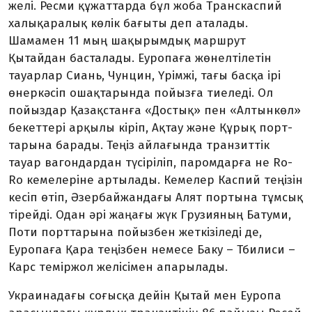
желі. Ресми құжаттарда бұл жоба Транскаспий
халықаралық көлік бағыты деп аталады.
Шамамен 11 мың шақырымдық маршрут
Қытайдан басталады. Еуропаға жөнелтілетін
тауарлар Сиань, Чунцин, Үрімжі, тағы басқа ірі
өнеркәсіп ошақтарында по­йызға тиеледі. Ол
пойыздар Қазақстанға «Достық» пен «Алтынкөл»
бекеттері ар­қы­лы кіріп, Ақтау және Құрық порт­
тарына барады. Теңіз айлағында тран­зиттік
тауар вагондардан түсіріліп, па­ром­дарға не Ro-
Ro кемелеріне артылады. Кемелер Каспий теңізін
кесіп өтіп, Әзер­байжандағы Алят портына тұмсық
тірейді. Одан әрі жаңағы жүк Грузияның Батуми,
Поти порттарына пойызбен жеткізіледі де,
Еуропаға Қара теңізбен немесе Баку – Тбилиси –
Карс теміржол желісімен апарылады.
Украинадағы соғысқа дейін Қытай мен Еуропа