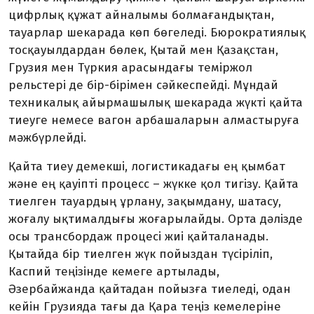
цифрлық құжат айналымы бол­маған­дықтан,
тауарлар шекарада көп бөгеледі. Бюрократиялық
тосқауыл­дардан бөлек, Қытай мен Қазақстан,
Грузия мен Түркия арасындағы теміржол
рельстері де бір-бірімен сәйкеспейді. Мұндай
техникалық айырмашылық шекарада жүкті қайта
тиеуге немесе ва­гон арбашаларын алмастыруға
мәж­бүрлейді.
Қайта тиеу демекші, логистикадағы ең қымбат
және ең қауіпті процесс – жүкке қол тигізу. Қайта
тиелген тауардың ұрлану, зақымдану, шатасу,
жоғалу ықтималдығы жоғарылайды. Орта дәлізде
осы трансбордаж процесі жиі қайталанады.
Қытайда бір тиелген жүк пойыздан түсіріліп,
Каспий теңізінде кемеге артылады,
Әзербайжанда қайта­дан пойызға тиеледі, одан
кейін Грузияда тағы да Қара теңіз кемелеріне