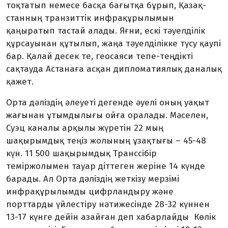
тоқтатып немесе басқа бағытқа бұрып, Қазақ­
стан­ның транзиттік инфрақұрылымын
қаңыратып тастай алады. Яғни, ескі тәуелділік
құрсауынан құтылып, жаңа тәуелділікке түсу қаупі
бар. Қалай десек те, геосаяси тепе-теңдікті
сақтауда Астанаға асқан дипломатиялық даналық
қажет.
Орта дәліздің әлеуеті дегенде әуелі оның уақыт
жағынан ұтымдылығы ойға оралады. Мәселен,
Суэц каналы арқылы жүретін 22 мың
шақырымдық теңіз жо­лы­ның ұзақтығы – 45-48
күн. 11 500 ша­қырымдық Транссібір
теміржолымен тауар діттеген жеріне 14 күнде
барады. Ал Орта дәліздің жеткізу мерзімі
инфрақұрылымды цифрландыру және
порттарды үйлестіру нәтижесінде 28-32 күннен
13-17 күнге дейін азайған деп хабарлайды Көлік