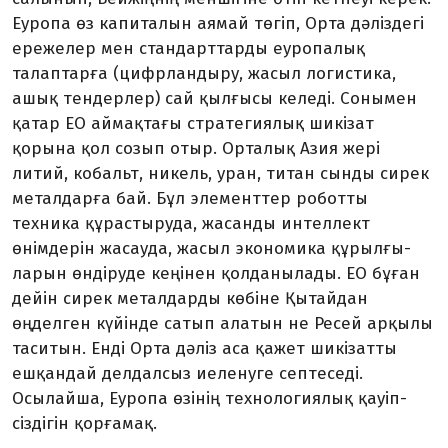
Еуропа өз капиталын аямай төгіп, Орта дәліздегі
ережелер мен стан­дарттарды еуропалық
талаптарға (цифр­ландыру, жасыл логистика,
ашық тен­дерлер) сай қылғысы келеді. Сонымен
қатар ЕО аймақтағы стратегиялық шикі­зат
қорына қол созып отыр. Орта­лық Азия жері
литий, кобальт, никель, уран, титан сынды сирек
металдарға бай. Бұл элементтер роботты
техника құрас­тыруда, жасанды интеллект
өнімдерін жасауда, жасыл экономика құрылғы­
ларын өндіруде кеңінен қолданылады. ЕО бұған
дейін сирек металдарды көбіне Қытайдан
өңделген күйінде сатып ала­тын не Ресей арқылы
таситын. Енді Орта дәліз аса қажет шикізатты
ешқандай делдалсыз иеленуге септеседі.
Осылай­ша, Еуропа өзінің технологиялық қауіп­
сіздігін қорғамақ.