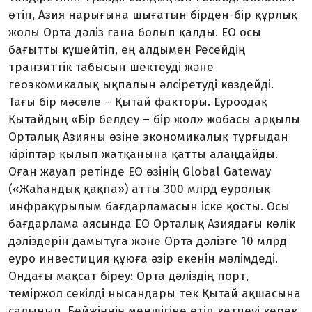
өтіп, Азия нары­ғына шығатын бірден-бір құрлық
жолы Орта дәліз ғана болып қалды. ЕО осы
бағытты күшейтіп, ең алдымен Ресейдің
транзиттік табысын шектеуді және
геоэкомикалық ықпалын әлсіретуді көздейді.
Тағы бір мәселе – Қытай фак­торы. Еуроодақ
Қытайдың «Бір белдеу – бір жол» жобасы арқылы
Орталық Азияны өзіне экономикалық тұрғыдан
кіріптар қылып жатқанына қатты алаң­дайды.
Оған жауап ретінде ЕО өзінің Global Gateway
(«Жаһандық қақпа») атты 300 млрд еуролық
инфрақұрылым бағдарламасын іске қосты. Осы
бағдар­лама аясында ЕО Орталық Азиядағы көлік
дәліздерін дамытуға және Орта дәлізге 10 млрд
еуро инвестиция құюға әзір екенін мәлімдеді.
Ондағы мақсат біреу: Орта дәліздің порт,
теміржол секілді нысандары тек Қытай ақшасына
салынып, Бейжіңнің меншігіне өтіп кет­пеуі керек.