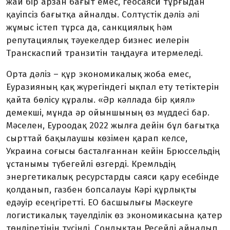
жай бір арзан бағыт емес, геосаяси тұрғыдан
қауіпсіз бағытқа айналды. Солтүстік дәліз әлі
жұмыс істеп тұрса да, санкция­лық һәм
репутациялық тәуекелдер бизнес иелерін
Транскаспий транзитін таңдауға итермеледі.
Орта дәліз – құр экономикалық жоба емес,
Еуразияның қақ жүрегіндегі ықпал ету тетіктерін
қайта бөлісу құралы. «Әр кәллада бір қиял»
демекші, мұнда әр ойыншының өз мүддесі бар.
Мәселен, Еуроодақ 2022 жылға дейін бұл бағытқа
сырттай бақылаушы көзімен қарап келсе,
Украина соғысы басталғаннан кейін Брюссельдің
ұстанымы түбегейлі өзгерді. Кремльдің
энергетикалық ре­сурс­тарды саяси қару есебінде
қолданып, газбен бопсалауы Кәрі құрлықты
едәуір есеңгіретті. ЕО басшылығы Мәскеуге
логистикалық тәуелділік өз экономика­сына қатер
төндіретінін түсінді. Сондық­тан Ресейді айналып