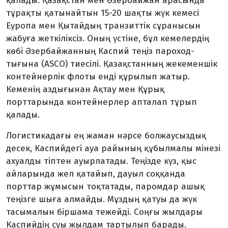
қалады. Қазақстан мен Әзербайжан арасында
тұрақты қатынайтын 15-20 шақты жүк кемесі
Еуропа мен Қытайдың транзиттік сұранысын
жабуға жеткілік­сіз. Оның үстіне, бұл кемелердің
көбі Әзер­байжанның Каспий теңіз пароход­
тығына (ASCO) тиесілі. Қазақстанның жекеменшік
контейнерлік флоты енді құрылып жатыр.
Кеменің аздығынан Ақтау мен Құрық
порттарында контей­нерлер апталап тұрып
қалады.
Логистикадағы ең жаман нәрсе бол­жаусыздық
десек, Каспийдегі ауа райы­ның құбылмалы мінезі
ахуалды тіптен ауырлатады. Теңізде күз, қыс
айларында жел қатайып, дауыл соққанда
порттар жұмысын тоқтатады, паромдар ашық
теңізге шыға алмайды. Мұздың қатуы да жүк
тасымалын біршама тежей­ді. Соңғы жылдары
Каспийдің суы жылдам тарты­лып барады.