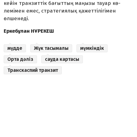
кейін транзиттік бағыттың маңызы тауар кө­
лемімен емес, стратегия­лық қажет­тілігімен
өлшенеді.
Еркебұлан НҰРЕКЕШ
мүдде
Жүк тасымалы
мүмкіндік
Орта дәліз
сауда картасы
Транскаспий транзит