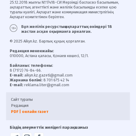
25.12.2018 жылғы №17418-СИ Мерзімді баспасөз басылымын,
ақпараттық агенттікті және желілік басылымды есепке қою
туралы куәлігі, Ақпарат және коммуникация министрлігінің
Ақпарат комитетімен берілген.
Бұл желілік ресурстың ақпараттық өнімдері 18
жастан асқан оқырманға арналған.
© 2025 Aikyn.kz. Барлық құқық қорғалған.
Редакция мекенжайы:
010000, Астана қаласы, Қонаев көшесі, 12/1.
Байланыс телефоны:
8 (7172) 76-84-66.
E-mail:
aikyn.kz.gazeti@gmail.com
Жарнама бөлімі:
8 701 675 42 14
E-mail:
reklama.liter@gmail.com
Сайт туралы
Редакция
PDF | онлайн газет
Біздің әлеуметтік желідегі парақшамыз