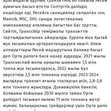
арасындағы құрлық тран­зитінің 86 пайызы Ресей
аумағын басып өтетін Солтүстік дәліздің
еншісінде еді. Ресейге санкциялар салынған соң
Maersk, MSC, DHL сынды логистикалық
компаниялар аталмыш бағыттан бас тартты.
Сөйтіп, Транссібір теміржолы транзиттік
тартымдылығынан айырыл­ды. Еуропа мен Қытай
жүк тасымалын әртараптандыруға көшті. Әлем
алпауыт­тары Ресей маршрутына балама бағыт
деп Орта дәлізге баса назар аударды. 2021 жылы
Транскаспий жолы арқылы шама­мен 1,5 млн
тонна жүк тасымалданса, 2022 жылы бұл
көрсеткіш 2,5 млн тон­наны еңсерді. 2023-2024
жылдары тран­зит ағыны тоқтаусыз өсіп, 2,8-3,8
млн тоннаға жуықтады. Дүниежүзілік банктің
болжамы бойынша 2030 жылға таман Орта
дәліздегі тасымал көлемі 11 млн тоннаға жетуі
мүмкін. Халықаралық трейдерлер үшін Орта дәліз