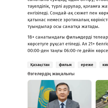
тәуелділік, түрлі аурулар, қоғамға 
енгізіледі. Сондай-ақ сюжет пен кө
қатынас немесе эротикалық көрініст
туындылар осы санатқа жатады.
18+ санатындағы фильмдерді телеар
көрсетуге рұқсат етіледі. Ал 21+ бел
00:00-ден таңғы 06:00-ге дейін көрсет
Қазақстан
фильм
ереже
ки