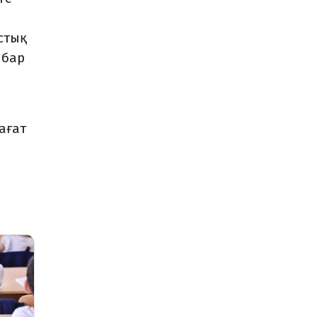
стық
 бар
сағат