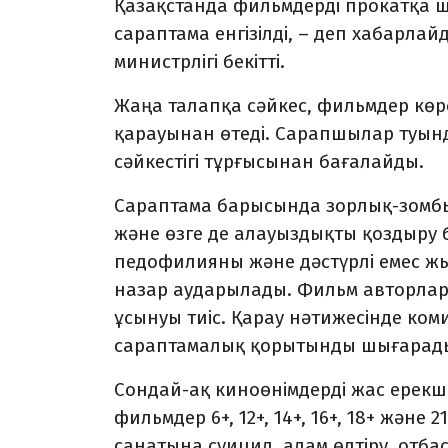
Қазақстанда фильмдерді прокатқа шы
сараптама енгізілді, – деп хабарла
министрлігі бекітті.
Жаңа талапқа сәйкес, фильмдер кө
қарауынан өтеді. Сарапшылар туы
сәйкестігі тұрғысынан бағалайды.
Сараптама барысында зорлық-зомбылы
және өзге де алауыздықты қоздыру б
педофилияны және дәстүрлі емес ж
назар аударылады. Фильм авторлар
ұсынуы тиіс. Қарау нәтижесінде ко
сараптамалық қорытынды шығарад
Сондай-ақ киноөнімдерді жас ерекшел
фильмдер 6+, 12+, 14+, 16+, 18+ және 
санатына суицид, адам өлтіру, отбас