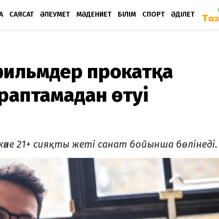
А
САЯСАТ
ӘЛЕУМЕТ
МӘДЕНИЕТ
БІЛІМ
СПОРТ
ӘДІЛЕТ
 фильмдер прокатқа
раптамадан өтуі
8+ және 21+ сияқты жеті санат бойынша бөлінеді.