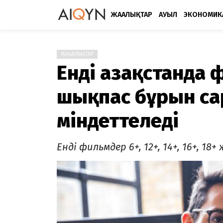
ЖАҢАЛЫҚТАР
АУЫЛ
ЭКОНОМИК
ЖАҢАЛЫҚТАР
Енді Қазақстанда
шықпас бұрын са
міндеттеледі
Енді фильмдер 6+, 12+, 14+, 16+, 1