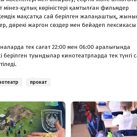
жат мінез-құлық көріністері қамтылған фильмдер
ркемдік мақсатқа сай берілген жалаңаштық, жыны
ер, дөрекі жаргон сөздер мен бейәдеп лексикасы
наларда тек сағат 22:00 мен 06:00 аралығында
гісі берілген туындылар кинотеатрларда тек түнгі 
іледі.
нотеатр
прокат