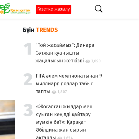
Газетке жазылу
Бүгін
TRENDS
"Той жасаймыз": Динара
Сәтжан қуанышты
жаңалығын жеткізді
3,090
FIFA әлем чемпионатынан 9
миллиард доллар табыс
тапты
1,807
«Жоғалған жылдар мен
суыған көңілді қайтару
мүмкін бе?»: Қарақат
Әбілдина жан сырын
ақтарды
1,654