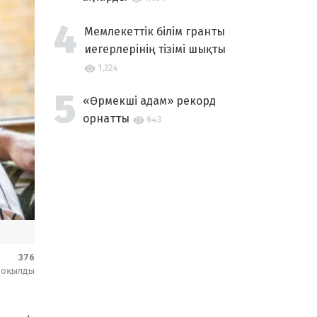
Мемлекеттік білім гранты
иегерлерінің тізімі шықты
1,324
«Өрмекші адам» рекорд
орнатты
643
376
оқылды