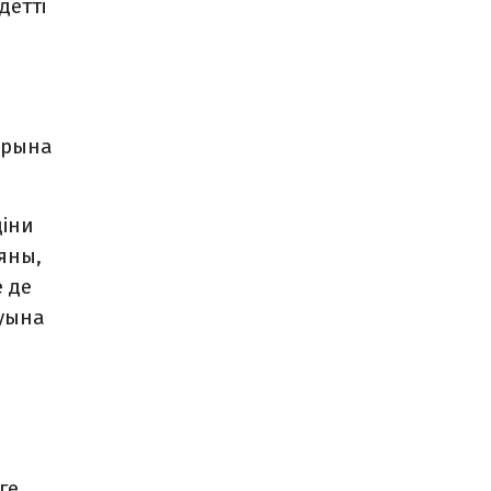
детті
арына
діни
яны,
 де
уына
ге