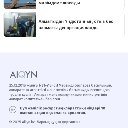
25.12.2018 жылғы №17418-СИ Мерзімді баспасөз басылымын,
ақпараттық агенттікті және желілік басылымды есепке қою
туралы куәлігі, Ақпарат және коммуникация министрлігінің
Ақпарат комитетімен берілген.
Бұл желілік ресурстың ақпараттық өнімдері 18
жастан асқан оқырманға арналған.
© 2025 Aikyn.kz. Барлық құқық қорғалған.