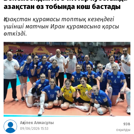
Қазақстан өз тобында көш бастады
Қазақстан құрамасы топтық кезеңдегі
үшінші матчын Иран құрамасына қарсы
өткізді.
Ақтілек Алмасұлы
938
09/06/2026 15:53
оқылды