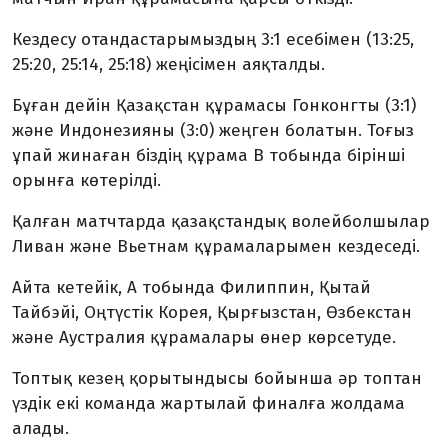
Кездесу отандастарымыздың 3:1 есебімен (13:25,
25:20, 25:14, 25:18) жеңісімен аяқталды.
Бұған дейін Қазақстан құрамасы Гонконгты (3:1)
және Индонезияны (3:0) жеңген болатын. Тоғыз
ұпай жинаған біздің құрама В тобында бірінші
орынға көтерілді.
Қалған матчтарда қазақстандық волейболшылар
Ливан және Вьетнам құрамаларымен кездеседі.
Айта кетейік, А тобында Филиппин, Қытай
Тайбэйі, Оңтүстік Корея, Қырғызстан, Өзбекстан
және Аустралия құрамалары өнер көрсетуде.
Топтық кезең қорытындысы бойынша әр топтан
үздік екі команда жартылай финалға жолдама
алады.