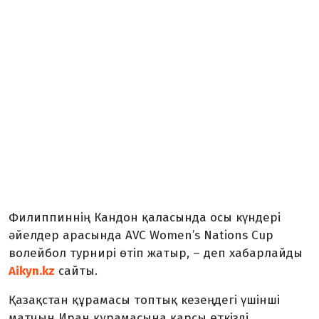
Филиппиннің Кандон қаласында осы күндері
әйелдер арасында AVC Women’s Nations Cup
волейбол турнирі өтіп жатыр, – деп хабарлайды
Aikyn.kz
сайты.
Қазақстан құрамасы топтық кезеңдегі үшінші
матчын Иран құрамасына қарсы өткізді.