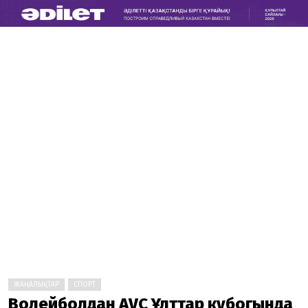
ЖАҢАЛЫҚТАР
СПОРТ
Волейболдан AVC Ұлттар кубогында