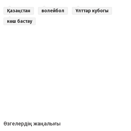
Қазақстан
волейбол
Ұлттар кубогы
көш бастау