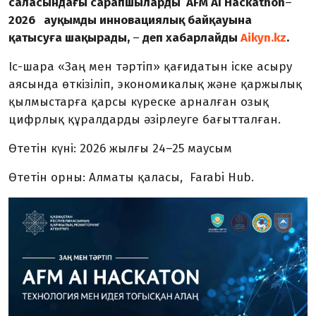
саласындағы сарапшыларды AFM AI Hackathon
–
2026 ауқымды инновациялық байқауына
қатысуға шақырады,
–
деп хабарлайды
Aikyn.kz
.
Іс-шара «Заң мен тәртіп» қағидатын іске асыру
аясында өткізіліп, экономикалық және қаржылық
қылмыстарға қарсы күреске арналған озық
цифрлық құралдарды әзірлеуге бағытталған.
Өтетін күні: 2026 жылғы 24–25 маусым
Өтетін орны: Алматы қаласы, Farabi Hub.