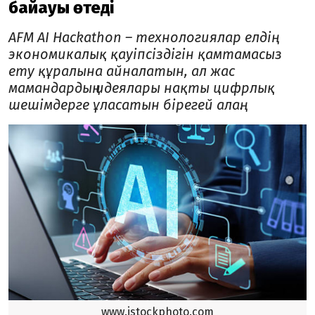
байқауы өтеді
AFM AI Hackathon – технологиялар елдің
экономикалық қауіпсіздігін қамтамасыз
ету құралына айналатын, ал жас
мамандардың идеялары нақты цифрлық
шешімдерге ұласатын бірегей алаң.
www.istockphoto.com