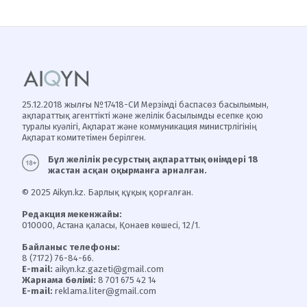
25.12.2018 жылғы №17418-СИ Мерзімді баспасөз басылымын,
ақпараттық агенттікті және желілік басылымды есепке қою
туралы куәлігі, Ақпарат және коммуникация министрлігінің
Ақпарат комитетімен берілген.
Бұл желілік ресурстың ақпараттық өнімдері 18
жастан асқан оқырманға арналған.
© 2025 Aikyn.kz. Барлық құқық қорғалған.
Редакция мекенжайы:
010000, Астана қаласы, Қонаев көшесі, 12/1.
Байланыс телефоны:
8 (7172) 76-84-66.
E-mail:
aikyn.kz.gazeti@gmail.com
Жарнама бөлімі:
8 701 675 42 14
E-mail:
reklama.liter@gmail.com