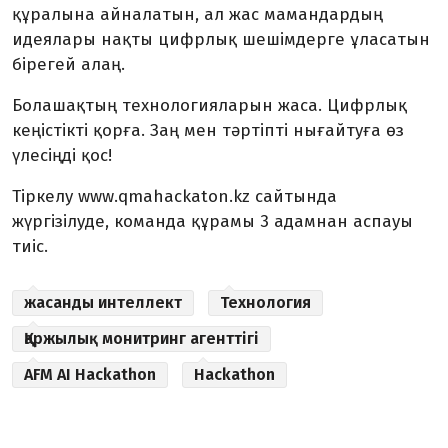
құралына айналатын, ал жас мамандардың
идеялары нақты цифрлық шешімдерге ұласатын
бірегей алаң.
Болашақтың технологияларын жаса. Цифрлық
кеңістікті қорға. Заң мен тәртіпті нығайтуға өз
үлесіңді қос!
Тіркелу www.qmahackaton.kz сайтында
жүргізілуде, команда құрамы 3 адамнан аспауы
тиіс.
жасанды интеллект
Технология
Қаржылық монитринг агенттігі
AFM AI Hackathon
Hackathon