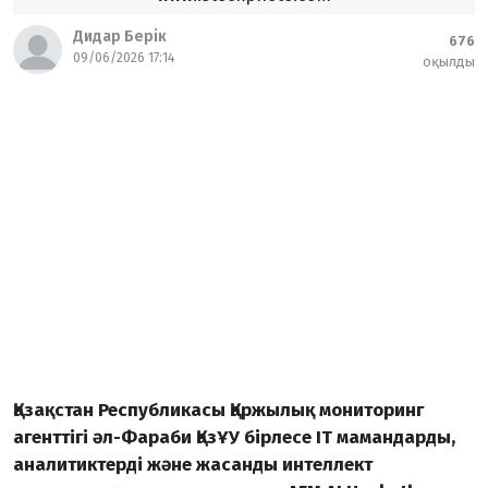
Дидар Берік
676
09/06/2026 17:14
оқылды
Қазақстан Республикасы Қаржылық мониторинг
агенттігі әл-Фараби ҚазҰУ бірлесе IT мамандарды,
аналитиктерді және жасанды интеллект