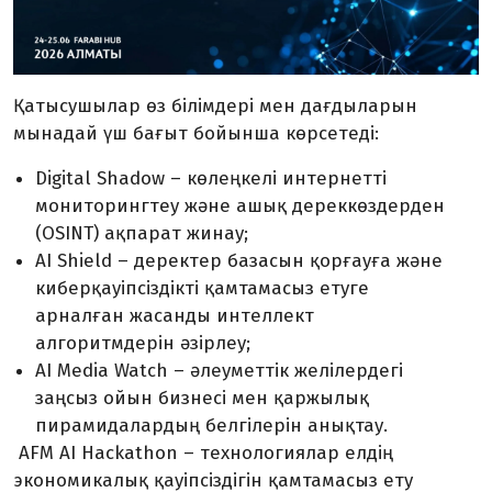
Қатысушылар өз білімдері мен дағдыларын
мынадай үш бағыт бойынша көрсетеді:
Digital Shadow – көлеңкелі интернетті
мониторингтеу және ашық дереккөздерден
(OSINT) ақпарат жинау;
AI Shield – деректер базасын қорғауға және
киберқауіпсіздікті қамтамасыз етуге
арналған жасанды интеллект
алгоритмдерін әзірлеу;
AI Media Watch – әлеуметтік желілердегі
заңсыз ойын бизнесі мен қаржылық
пирамидалардың белгілерін анықтау.
AFM AI Hackathon – технологиялар елдің
экономикалық қауіпсіздігін қамтамасыз ету