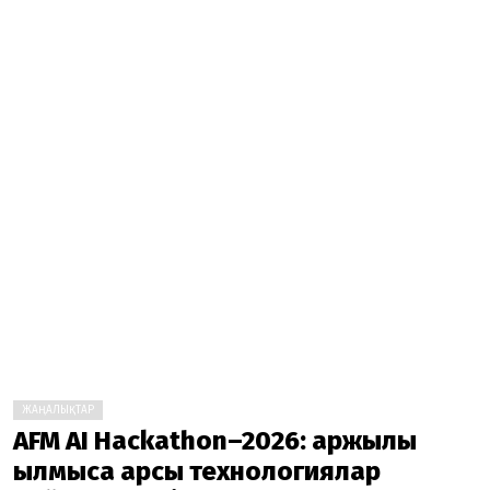
ЖАҢАЛЫҚТАР
AFM AI Hackathon–2026: қаржылық
қылмысқа қарсы технологиялар