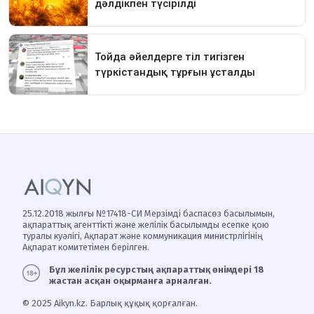
25.12.2018 жылғы №17418-СИ Мерзімді баспасөз басылымын,
ақпараттық агенттікті және желілік басылымды есепке қою
туралы куәлігі, Ақпарат және коммуникация министрлігінің
Ақпарат комитетімен берілген.
Бұл желілік ресурстың ақпараттық өнімдері 18
жастан асқан оқырманға арналған.
© 2025 Aikyn.kz. Барлық құқық қорғалған.