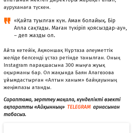
ауруханаға түскен.
«Қайта туылған күн. Аман болайық. Бір
Алла сақтады. Маған түкіріп қоясыздар-ау»,
– деп жазды ол.
Айта кетейік, Ақмоншақ Нұртаза әлеуметтік
желіде белсенді ұстаз ретінде танылған. Оның
Instagram парақшасына 300 мыңға жуық
оқырманы бар. Ол жақында Баян Алагөзова
ұйымдастырған «Алтын ханым» байқауының
жеңімпазы атанды.
Сараптама, зерттеу мақала, күнделікті өзекті
ақпаратты «Айқынның»
TELEGRAM
арнасынан
табасыз.