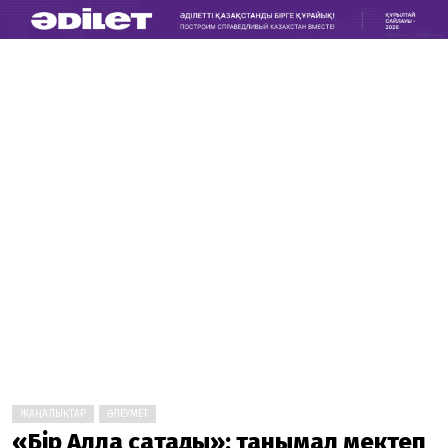
ЖАҢАЛЫҚТАР
ӘЛЕУМЕТ
«Бір Алла сақтады»: танымал мектеп