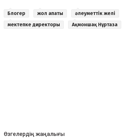
Блогер
жол апаты
әлеуметтік желі
мектепке директоры
Ақмоншақ Нұртаза