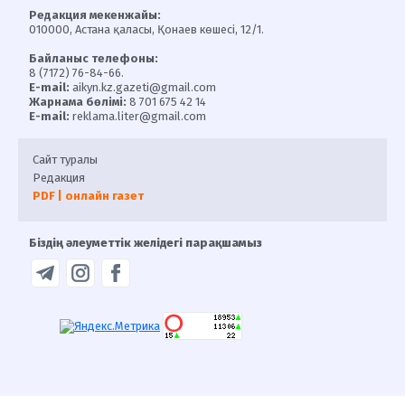
Редакция мекенжайы:
010000, Астана қаласы, Қонаев көшесі, 12/1.
Байланыс телефоны:
8 (7172) 76-84-66.
E-mail:
aikyn.kz.gazeti@gmail.com
Жарнама бөлімі:
8 701 675 42 14
E-mail:
reklama.liter@gmail.com
Сайт туралы
Редакция
PDF | онлайн газет
Біздің әлеуметтік желідегі парақшамыз