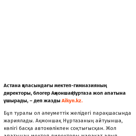
Астана қаласындағы мектеп-гимназияның
директоры, блогер Ақмоншақ Нұртаза жол апатына
ұшырады, – деп жазды
Aikyn.kz.
Бұл туралы ол әлеуметтік желідегі парақшасында
жариялады. Ақмоншақ Нұртазаның айтуынша,
көлігі басқа автокөлікпен соқтығысқан. Жол
апатынан мектеп директоры жарақат алып,