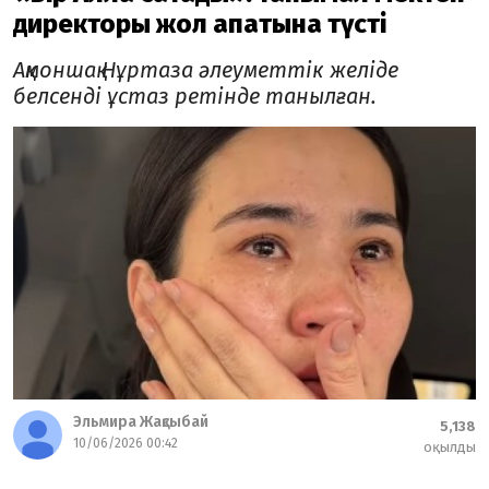
директоры жол апатына түсті
Ақмоншақ Нұртаза әлеуметтік желіде
белсенді ұстаз ретінде танылған.
Эльмира Жақсыбай
5,138
10/06/2026 00:42
оқылды