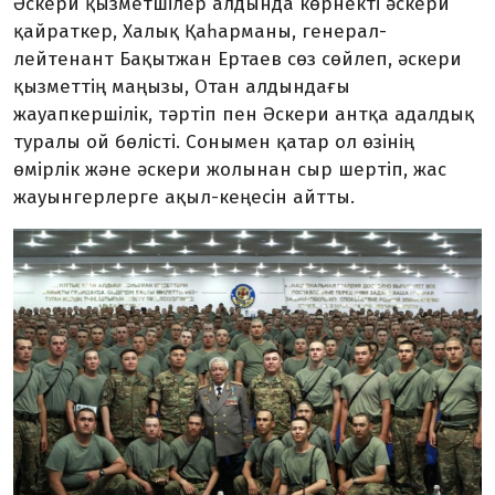
Әскери қызметшілер алдында көрнекті әскери
қайраткер, Халық Қаһарманы, генерал-
лейтенант Бақытжан Ертаев сөз сөйлеп, әскери
қызметтің маңызы, Отан алдындағы
жауапкершілік, тәртіп пен Әскери антқа адалдық
туралы ой бөлісті. Сонымен қатар ол өзінің
өмірлік және әскери жолынан сыр шертіп, жас
жауынгерлерге ақыл-кеңесін айтты.