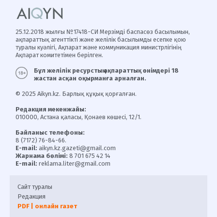
25.12.2018 жылғы №17418-СИ Мерзімді баспасөз басылымын,
ақпараттық агенттікті және желілік басылымды есепке қою
туралы куәлігі, Ақпарат және коммуникация министрлігінің
Ақпарат комитетімен берілген.
Бұл желілік ресурстың ақпараттық өнімдері 18
жастан асқан оқырманға арналған.
© 2025 Aikyn.kz. Барлық құқық қорғалған.
Редакция мекенжайы:
010000, Астана қаласы, Қонаев көшесі, 12/1.
Байланыс телефоны:
8 (7172) 76-84-66.
E-mail:
aikyn.kz.gazeti@gmail.com
Жарнама бөлімі:
8 701 675 42 14
E-mail:
reklama.liter@gmail.com
Сайт туралы
Редакция
PDF | онлайн газет