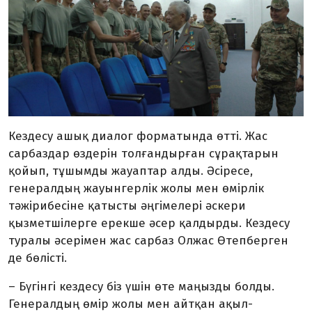
Кездесу ашық диалог форматында өтті. Жас
сарбаздар өздерін толғандырған сұрақтарын
қойып, тұшымды жауаптар алды. Әсіресе,
генералдың жауынгерлік жолы мен өмірлік
тәжірибесіне қатысты әңгімелері әскери
қызметшілерге ерекше әсер қалдырды. Кездесу
туралы әсерімен жас сарбаз Олжас Өтепберген
де бөлісті.
– Бүгінгі кездесу біз үшін өте маңызды болды.
Генералдың өмір жолы мен айтқан ақыл-