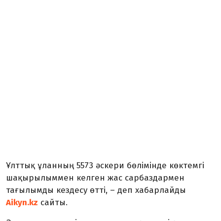
Ұлттық ұланның 5573 әскери бөлімінде көктемгі
шақырылыммен келген жас сарбаздармен
тағылымды кездесу өтті, – деп хабарлайды
Aikyn.kz
сайты.