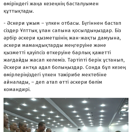
өміріндегі жаңа кезеңнің басталуымен
құттықтады.
- Әскери ұжым – үлкен отбасы. Бүгіннен бастап
сіздер Ұлттық ұлан сапына қосылдыңыздар. Біз
әрбір әскери қызметшінің жан-жақты дамуына,
әскери мамандықтарды меңгеруіне және
қызметті қауіпсіз өткеруіне барлық қажетті
жағдайды жасап келеміз. Тәртіпті берік ұстанып,
Әскери антқа адал болыңыздар. Сонда бұл кезең
өмірлеріңіздегі үлкен тәжірибе мектебіне
айналады, – деп атап өтті әскери бөлім
командирі.