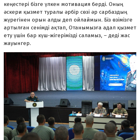
кеңестері бізге үлкен мотивация берді. Оның
әскери қызмет туралы әрбір сөзі әр сарбаздың
жүрегінен орын алды деп ойлаймын. Біз өзімізге
артылған сенімді ақтап, Отанымызға адал қызмет
ету үшін бар күш-жігерімізді саламыз, – деді жас
жауынгер.