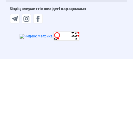
Біздің әлеуметтік желідегі парақшамыз