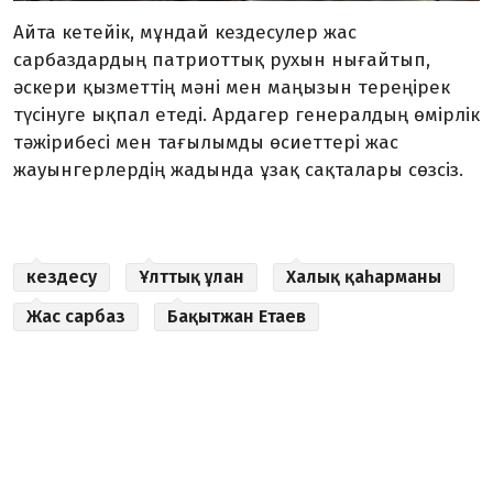
Айта кетейік, мұндай кездесулер жас
сарбаздардың патриоттық рухын нығайтып,
әскери қызметтің мәні мен маңызын тереңірек
түсінуге ықпал етеді. Ардагер генералдың өмірлік
тәжірибесі мен тағылымды өсиеттері жас
жауынгерлердің жадында ұзақ сақталары сөзсіз.
кездесу
Ұлттық ұлан
Халық қаһарманы
Жас сарбаз
Бақытжан Етаев