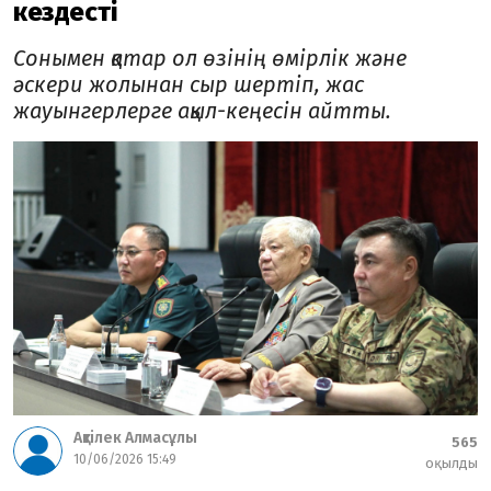
кездесті
Сонымен қатар ол өзінің өмірлік және
әскери жолынан сыр шертіп, жас
жауынгерлерге ақыл-кеңесін айтты.
Ақтілек Алмасұлы
565
10/06/2026 15:49
оқылды