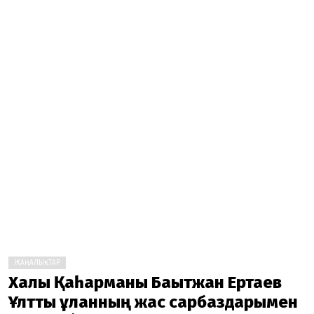
ЖАҢАЛЫҚТАР
Халық Қаһарманы Бақытжан Ертаев
Ұлттық ұланның жас сарбаздарымен