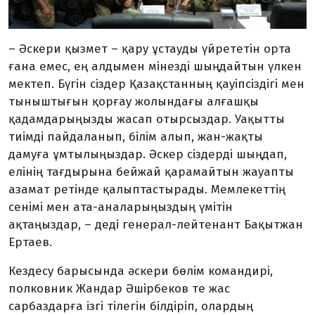
– Әскери қызмет – қару ұстауды үйрететін орта
ғана емес, ең алдымен мінезді шыңдайтын үлкен
мектеп. Бүгін сіздер Қазақстанның қауіпсіздігі мен
тыныштығын қорғау жолындағы алғашқы
қадамдарыңызды жасап отырсыздар. Уақытты
тиімді пайдаланып, білім алып, жан-жақты
дамуға ұмтылыңыздар. Әскер сіздерді шыңдап,
елінің тағдырына бейжай қарамайтын жауапты
азамат ретінде қалыптастырады. Мемлекеттің
сенімі мен ата-аналарыңыздың үмітін
ақтаңыздар, – деді генерал-лейтенант Бақытжан
Ертаев.
Кездесу барысында әскери бөлім командирі,
полковник Жандар Әшірбеков те жас
сарбаздарға ізгі тілегін білдіріп, олардың