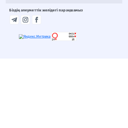
Біздің әлеуметтік желідегі парақшамыз