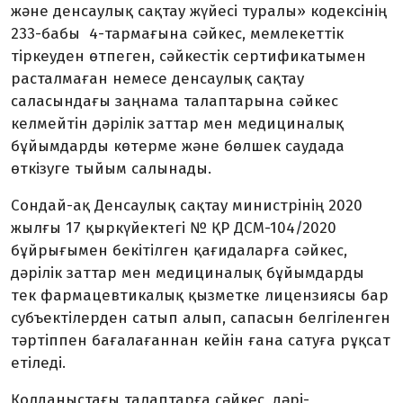
және денсаулық сақтау жүйесі туралы» кодексінің
233-бабы 4-тармағына сәйкес, мемлекеттік
тіркеуден өтпеген, сәйкестік сертификатымен
расталмаған немесе денсаулық сақтау
саласындағы заңнама талаптарына сәйкес
келмейтін дәрілік заттар мен медициналық
бұйымдарды көтерме және бөлшек саудада
өткізуге тыйым салынады.
Сондай-ақ Денсаулық сақтау министрінің 2020
жылғы 17 қыркүйектегі № ҚР ДСМ-104/2020
бұйрығымен бекітілген қағидаларға сәйкес,
дәрілік заттар мен медициналық бұйымдарды
тек фармацевтикалық қызметке лицензиясы бар
субъектілерден сатып алып, сапасын белгіленген
тәртіппен бағалағаннан кейін ғана сатуға рұқсат
етіледі.
Қолданыстағы талаптарға сәйкес, дәрі-