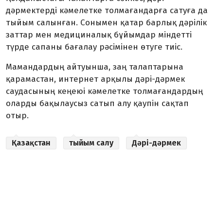
дәрмектерді кәмелетке толмағандарға сатуға да
тыйым салынған. Сонымен қатар барлық дәрілік
заттар мен медициналық бұйымдар міндетті
түрде сапаны бағалау рәсімінен өтуге тиіс.
Мамандардың айтуынша, заң талаптарына
қарамастан, интернет арқылы дәрі-дәрмек
саудасының кеңеюі кәмелетке толмағандардың
оларды бақылаусыз сатып алу қаупін сақтап
отыр.
Қазақстан
тыйым салу
Дәрі-дәрмек