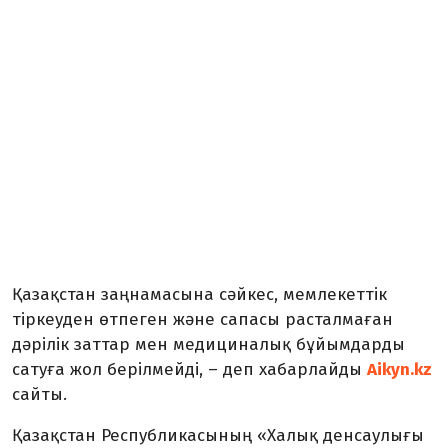
Қазақстан заңнамасына сәйкес, мемлекеттік
тіркеуден өтпеген және сапасы расталмаған
дәрілік заттар мен медициналық бұйымдарды
сатуға жол берілмейді, – деп хабарлайды
Aikyn.kz
сайты.
Қазақстан Республикасының «Халық денсаулығы