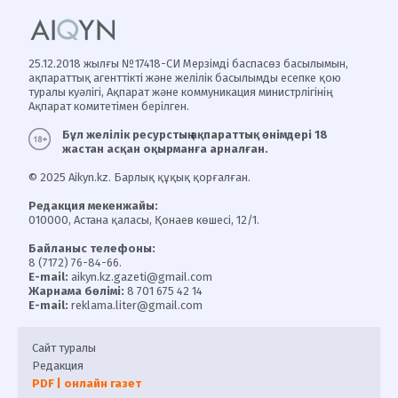
25.12.2018 жылғы №17418-СИ Мерзімді баспасөз басылымын,
ақпараттық агенттікті және желілік басылымды есепке қою
туралы куәлігі, Ақпарат және коммуникация министрлігінің
Ақпарат комитетімен берілген.
Бұл желілік ресурстың ақпараттық өнімдері 18
жастан асқан оқырманға арналған.
© 2025 Aikyn.kz. Барлық құқық қорғалған.
Редакция мекенжайы:
010000, Астана қаласы, Қонаев көшесі, 12/1.
Байланыс телефоны:
8 (7172) 76-84-66.
E-mail:
aikyn.kz.gazeti@gmail.com
Жарнама бөлімі:
8 701 675 42 14
E-mail:
reklama.liter@gmail.com
Сайт туралы
Редакция
PDF | онлайн газет