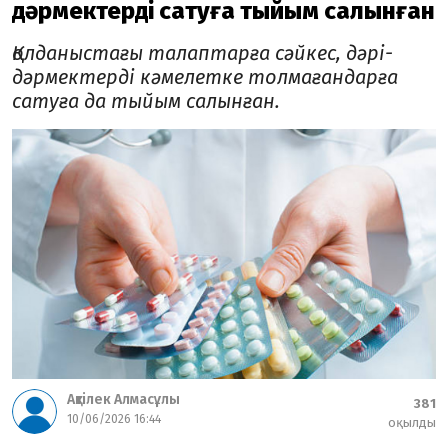
дәрмектерді сатуға тыйым салынған
Қолданыстағы талаптарға сәйкес, дәрі-
дәрмектерді кәмелетке толмағандарға
сатуға да тыйым салынған.
Ақтілек Алмасұлы
381
10/06/2026 16:44
оқылды