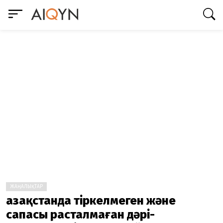
ЖАҢАЛЫҚТАР
Қазақстанда тіркелмеген және
сапасы расталмаған дәрі-