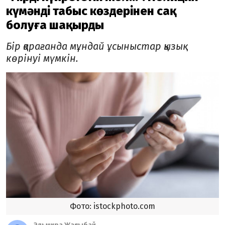
күмәнді табыс көздерінен сақ
болуға шақырды
Бір қарағанда мұндай ұсыныстар қызық
көрінуі мүмкін.
Фото: istockphoto.com