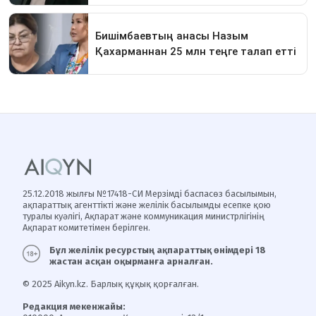
25.12.2018 жылғы №17418-СИ Мерзімді баспасөз басылымын,
ақпараттық агенттікті және желілік басылымды есепке қою
туралы куәлігі, Ақпарат және коммуникация министрлігінің
Ақпарат комитетімен берілген.
Бұл желілік ресурстың ақпараттық өнімдері 18
жастан асқан оқырманға арналған.
© 2025 Aikyn.kz. Барлық құқық қорғалған.
Редакция мекенжайы: