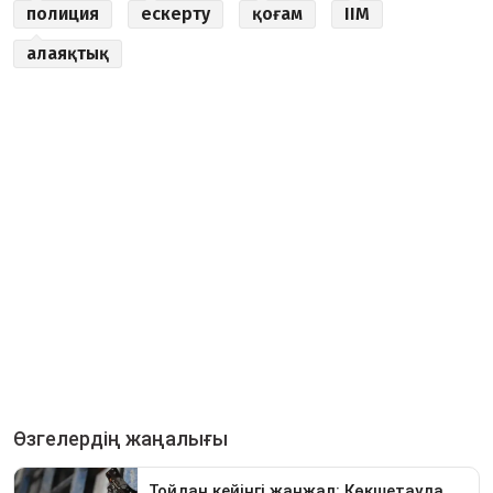
полиция
ескерту
қоғам
ІІМ
алаяқтық