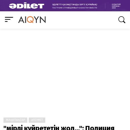
ЖАҢАЛЫҚТАР
ӘЛЕУМЕТ
"Өмірді күйрететін жол...": Полиция