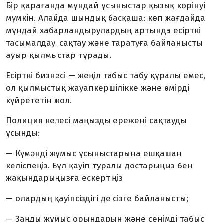
Бір қарағанда мұндай ұсыныстар қызық көрінуі
мүмкін. Алайда шындық басқаша: көп жағдайда
мұндай хабарландырулардың артында есірткі
тасымалдау, сақтау және таратуға байланысты
ауыр қылмыстар тұрады.
Есірткі бизнесі — жеңіл табыс табу құралы емес,
ол қылмыстық жауапкершілікке және өмірді
күйрететін жол.
Полиция келесі маңызды ережені сақтауды
ұсынды:
— Күмәнді жұмыс ұсыныстарына ешқашан
келіспеңіз. Бұл қауіп туралы достарыңыз бен
жақындарыңызға ескертіңіз
— олардың қауіпсіздігі де сізге байланысты;
— Заңды жұмыс орындарын және сенімді табыс