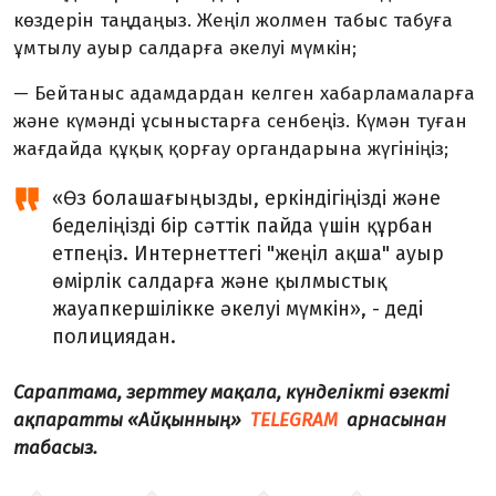
көздерін таңдаңыз. Жеңіл жолмен табыс табуға
ұмтылу ауыр салдарға әкелуі мүмкін;
— Бейтаныс адамдардан келген хабарламаларға
және күмәнді ұсыныстарға сенбеңіз. Күмән туған
жағдайда құқық қорғау органдарына жүгініңіз;
«Өз болашағыңызды, еркіндігіңізді және
беделіңізді бір сәттік пайда үшін құрбан
етпеңіз. Интернеттегі "жеңіл ақша" ауыр
өмірлік салдарға және қылмыстық
жауапкершілікке әкелуі мүмкін», - деді
полициядан.
Сараптама, зерттеу мақала, күнделікті өзекті
ақпаратты «Айқынның»
TELEGRAM
арнасынан
табасыз.