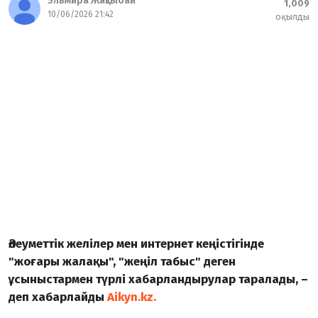
Эльмира Жақсыбай
1,009
10/06/2026 21:42
оқылды
Әлеуметтік желілер мен интернет кеңістігінде
"жоғары жалақы", "жеңіл табыс" деген
ұсыныстармен түрлі хабарландырулар таралады, –
деп хабарлайды
Aikyn.kz.