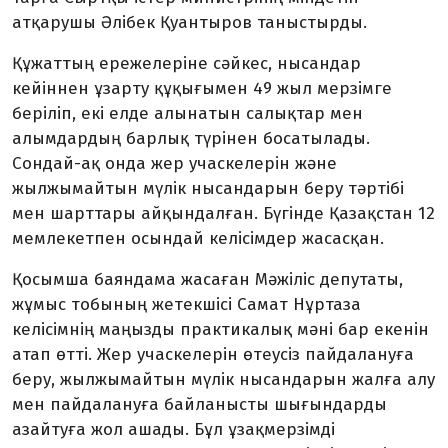
атқарушы Әлібек Қуантыров таныстырды.
Құжаттың ережелеріне сәйкес, нысандар
кейіннен ұзарту құқығымен 49 жыл мерзімге
беріліп, екі елде алынатын салықтар мен
алымдардың барлық түрінен босатылады.
Сондай-ақ онда жер учаскелерін және
жылжымайтын мүлік нысандарын беру тәртібі
мен шарттары айқындалған. Бүгінде Қазақстан 12
мемлекетпен осындай келісімдер жасасқан.
Қосымша баяндама жасаған Мәжіліс депутаты,
жұмыс тобының жетекшісі Самат Нұртаза
келісімнің маңызды практикалық мәні бар екенін
атап өтті. Жер учаскелерін өтеусіз пайдалануға
беру, жылжымайтын мүлік нысандарын жалға алу
мен пайдалануға байланысты шығындарды
азайтуға жол ашады. Бұл ұзақмерзімді