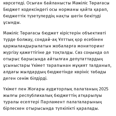
көрсетеді. Осыған байланысты Мәжіліс Төрағасы
Бюджет кодексіндегі осы норманы қайта қарап,
бюджеттік түзетулердің нақты шегін бекітуді
ұсынды.
Мәжіліс Төрағасы бюджет кірістерін объективті
түрде болжау, сондай-ақ Ұлттық қор есебінен
қаржылан­дырылатын жобаларға мониторинг
жүргізу қажеттігіне де тоқталды. Сөз соңында ол
отырыс барысында айтылған депутаттардың
ұсыныстары Үкімет тарапынан мұқият талданып,
алдағы жылдардың бюджетінде көрініс табады
деген сенім білдірді.
Үкімет пен Жоғары аудиторлық палатаның 2025
жылғы республикалық бюджеттің атқарылуы
туралы есептері Парламент палаталарының
бірлескен отырысында түпкілікті қаралады.