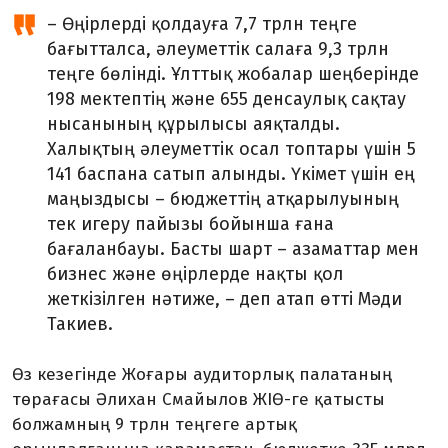
– Өңірлерді қолдауға 7,7 трлн теңге
бағытталса, әлеуметтік салаға 9,3 трлн
теңге бөлінді. Ұлттық жобалар шеңберінде
198 мектептің және 655 денсаулық сақтау
нысанының құрылысы аяқталды.
Халықтың әлеуметтік осал топтары үшін 5
141 баспана сатып алынды. Үкімет үшін ең
маңыздысы – бюджеттің атқарылуының
тек игеру пайызы бойынша ғана
бағаланбауы. Басты шарт – азаматтар мен
бизнес және өңірлерде нақты қол
жеткізілген нәтиже, – деп атап өтті Мәди
Такиев.
Өз кезегінде Жоғары аудиторлық палатаның
төрағасы Әлихан Смайылов ЖІӨ-ге қатысты
болжамның 9 трлн теңгеге артық