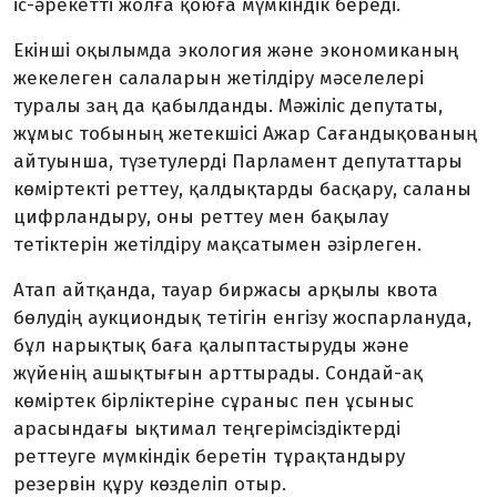
іс-әрекетті жолға қоюға мүмкіндік береді.
Екінші оқылымда экология және экономиканың
жекелеген салаларын жетілдіру мәселелері
туралы заң да қабылданды. Мәжіліс депутаты,
жұмыс тобының жетекшісі Ажар Сағандықованың
айтуынша, түзетулерді Парламент депутаттары
көміртекті реттеу, қалдықтарды басқару, саланы
цифрландыру, оны реттеу мен бақылау
тетіктерін жетілдіру мақсатымен әзірлеген.
Атап айтқанда, тауар биржасы арқылы квота
бөлудің аукциондық тетігін енгізу жоспарлануда,
бұл нарықтық баға қалыптастыруды және
жүйенің ашықтығын арттырады. Сондай-ақ
көміртек бірліктеріне сұраныс пен ұсыныс
арасындағы ықтимал теңгерімсіздіктерді
реттеуге мүмкіндік беретін тұрақтандыру
резервін құру көзделіп отыр.