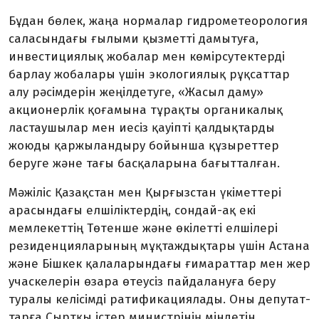
Бұдан бөлек, жаңа нормалар гидрометеорология
саласындағы ғылыми қызметті дамытуға,
инвестициялық жобалар мен көмірсутектерді
барлау жобалары үшін экологиялық рұқсаттар
алу рәсімдерін жеңілдетуге, «Жасыл даму»
акционерлік қоғамына тұрақты органика­лық
ластаушылар мен иесіз қауіпті қалдықтарды
жоюды қаржыландыру бойынша құзыреттер
беруге және тағы басқаларына бағытталған.
Мәжіліс Қазақстан мен Қырғызстан үкіметтері
арасындағы елшіліктердің, сондай-ақ екі
мемлекеттің Төтенше және өкілетті елшілері
резиденцияларының мұқтаждықтары үшін Астана
және Бішкек қалаларындағы ғимараттар мен жер
учаскелерін өзара өтеусіз пайдалануға беру
туралы келісімді ратификациялады. Оны депутат­
тарға Сыртқы істер министрінің міндетін