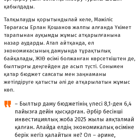
қабылдады.
Талқылауды қорытындылай келе, Мәжіліс
Төрағасы Ерлан Қошанов жалпы алғанда Үкімет
тарапынан ауқымды жұмыс атқарылғанына
назар аударды. Атап айтқанда, ел
экономикасының дамуында тұрақтылық
байқалады, ЖІӨ өсімі болжанған көрсеткіштен де,
былтырғы деңгейден де асып түсті. Сонымен
қатар бюджет саясаты мен заңнаманы
жетілдіруге қатысты әлі де атқарылатын жұмыс
көп.
– Былтыр даму бюджетінің үлесі 8,1-ден 6,4
пайызға дейін қысқарған. Әрбір бесінші
инвестициялық жоба 2025 жылы аяқталмай
қалған. Алайда елдің экономикалық өсіміне
берік негіз қалайтын не? Ол – әрине,