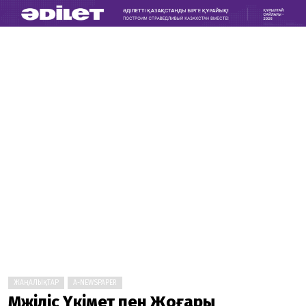
ЖАҢАЛЫҚТАР
A-NEWSPAPER
Мәжіліс Үкімет пен Жоғары