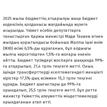
2025 жылы бюджеттің атқарылуы жаңа Бюджет
кодексінің қолданысы жағдайында жүзеге
асырылды. Үкімет есебін депутаттарға
таныстырған Қаржы министрі Мәди Такиев өткен
жылдың қорытындысы бойынша Жалпы ішкі өнім
(ЖІӨ) өсімі 6,5%-ды құрағанын, бұл алдыңғы
жылғы көрсеткіштен 1,5%-ға жоғары екенін
айтты. Бюджет түсімдері жоспарға шаққанда 99%-
ға атқарылып, 21,4 трлн теңгеге жетті. Оның
ішінде трансферттерді есептемегендегі меншікті
кірістер 17,5%-дық өсіммен 15,3 трлн теңгені
құрады. Бюджет шығыстары да 99%-ға
орындалып, 25,5 трлн теңгеге жетті. Бұл ретте
министр Үкіметтің әлеуметтік міндеттемелерді
орындағанын атап өтті.