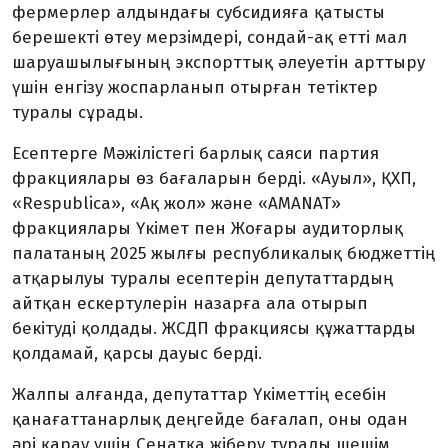
фермерлер алдындағы субсидияға қатысты
берешекті өтеу мерзімдері, сондай-ақ етті мал
шаруашылығының экспорттық әлеуетін арттыру
үшін енгізу жоспарланып отырған тетіктер
туралы сұрады.
Есептерге Мәжілістегі барлық саяси партия
фракциялары өз бағаларын берді. «Ауыл», ҚХП,
«Respublica», «Ақ жол» және «AMANAT»
фракциялары Үкімет пен Жоғары аудиторлық
палатаның 2025 жылғы республикалық бюджеттің
атқарылуы туралы есептерін депутаттардың
айтқан ескертулерін назарға ала отырып
бекітуді қолдады. ЖСДП фракциясы құжаттарды
қолдамай, қарсы дауыс берді.
Жалпы алғанда, депутаттар Үкіметтің есебін
қанағаттанарлық деңгейде бағалап, оны одан
әрі қарау үшін Сенатқа жіберу туралы шешім