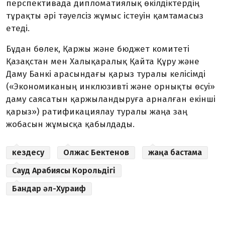
перспективада дипломатиялық өкілдіктердің
тұрақты әрі тәуелсіз жұмыс істеуін қамтамасыз
етеді.
Бұдан бөлек, Қаржы және бюджет комитеті
Қазақстан мен Халықаралық Қайта Құру және
Даму Банкі арасындағы қарыз туралы келісімді
(«Экономиканың инклюзивті және орнықты өсуі»
даму саясатын қаржы­лан­дыруға арналған екінші
қарыз») ратификациялау туралы жаңа заң
жобасын жұмысқа қабылдады.
кездесу
Олжас Бектенов
жаңа бастама
Сауд Арабиясы Корольдігі
Бандар әл-Хураиф