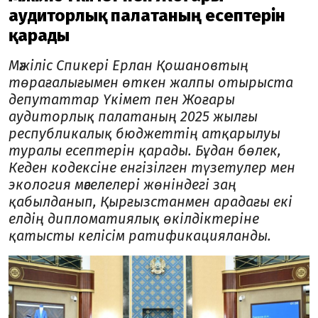
аудиторлық палатаның есептерін
қарады
Мәжіліс Спикері Ерлан Қошановтың
төрағалығымен өткен жалпы отырыста
депутаттар Үкімет пен Жоғары
аудиторлық палатаның 2025 жылғы
республикалық бюджеттің атқарылуы
туралы есептерін қарады. Бұдан бөлек,
Кеден кодексіне енгізілген түзетулер мен
экология мәселелері жөніндегі заң
қабылданып, Қырғызстанмен арадағы екі
елдің дипломатиялық өкілдіктеріне
қатысты келісім ратификацияланды.