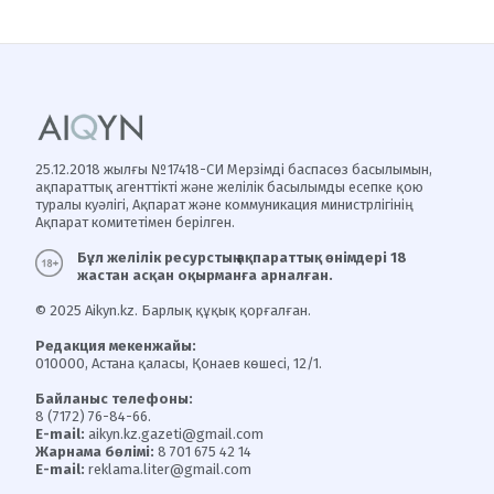
25.12.2018 жылғы №17418-СИ Мерзімді баспасөз басылымын,
ақпараттық агенттікті және желілік басылымды есепке қою
туралы куәлігі, Ақпарат және коммуникация министрлігінің
Ақпарат комитетімен берілген.
Бұл желілік ресурстың ақпараттық өнімдері 18
жастан асқан оқырманға арналған.
© 2025 Aikyn.kz. Барлық құқық қорғалған.
Редакция мекенжайы:
010000, Астана қаласы, Қонаев көшесі, 12/1.
Байланыс телефоны:
8 (7172) 76-84-66.
E-mail:
aikyn.kz.gazeti@gmail.com
Жарнама бөлімі:
8 701 675 42 14
E-mail:
reklama.liter@gmail.com