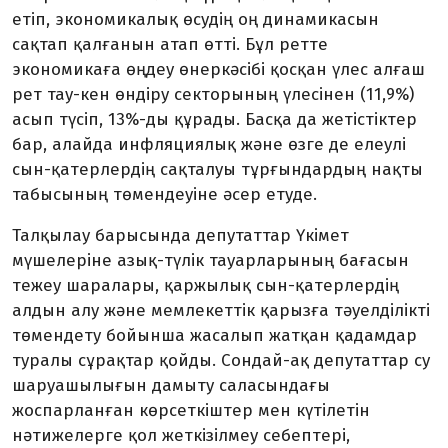
етіп, экономикалық өсудің оң динамикасын
сақтап қалғанын атап өтті. Бұл ретте
экономикаға өңдеу өнеркәсібі қосқан үлес алғаш
рет тау-кен өндіру секторының үлесінен (11,9%)
асып түсіп, 13%-ды құрады. Басқа да жетістіктер
бар, алайда инфляциялық және өзге де елеулі
сын-қатерлердің сақталуы тұрғындардың нақты
табысының төмендеуіне әсер етуде.
Талқылау барысында депутаттар Үкімет
мүшелеріне азық-түлік тауарларының бағасын
тежеу шаралары, қаржылық сын-қатерлердің
алдын алу және мемлекеттік қарызға тәуелділікті
төмендету бойынша жасалып жатқан қадамдар
туралы сұрақтар қойды. Сондай-ақ депутаттар су
шаруашылығын дамыту саласындағы
жоспарланған көрсеткіштер мен күтілетін
нәтижелерге қол жеткізілмеу себептері,