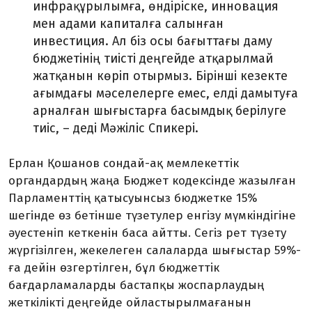
инфрақұрылымға, өндіріске, инновация
мен адами капиталға салынған
инвестиция. Ал біз осы бағыттағы даму
бюджетінің тиісті деңгейде атқарылмай
жатқанын көріп отырмыз. Бірінші кезекте
ағымдағы мәселелерге емес, елді дамытуға
арналған шығыстарға басымдық берілуге
тиіс, – деді Мәжіліс Спикері.
Ерлан Қошанов сондай-ақ мемлекеттік
органдардың жаңа Бюджет кодексінде жазылған
Парламенттің қатысуынсыз бюджетке 15%
шегінде өз бетінше түзетулер енгізу мүмкіндігіне
әуестеніп кеткенін баса айтты. Сегіз рет түзету
жүргізілген, жекелеген салаларда шығыстар 59%-
ға дейін өзгертілген, бұл бюджеттік
бағдарламаларды бастапқы жоспарлаудың
жеткілікті деңгейде ойластырыл­мағанын