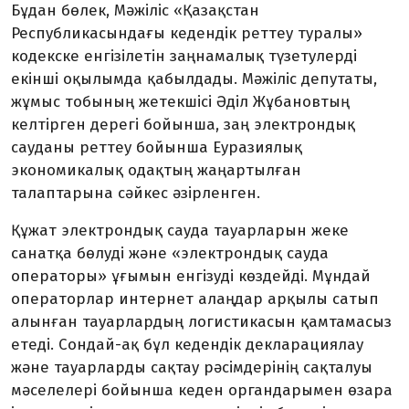
Бұдан бөлек, Мәжіліс «Қазақстан
Республикасындағы кедендік реттеу туралы»
кодекске енгізілетін заңнамалық түзетулерді
екінші оқылымда қабылдады. Мәжіліс депутаты,
жұмыс тобының жетекшісі Әділ Жұбановтың
келтірген дерегі бойынша, заң электрондық
сауданы реттеу бойынша Еуразиялық
экономикалық одақтың жаңартылған
талаптарына сәйкес әзірленген.
Құжат электрондық сауда тауарларын жеке
санатқа бөлуді және «электрондық сауда
операторы» ұғымын енгізуді көздейді. Мұндай
операторлар интернет алаңдар арқылы сатып
алынған тауарлардың логистикасын қамтамасыз
етеді. Сондай-ақ бұл кедендік декларациялау
және тауарларды сақтау рәсімдерінің сақталуы
мәселелері бойынша кеден органдарымен өзара