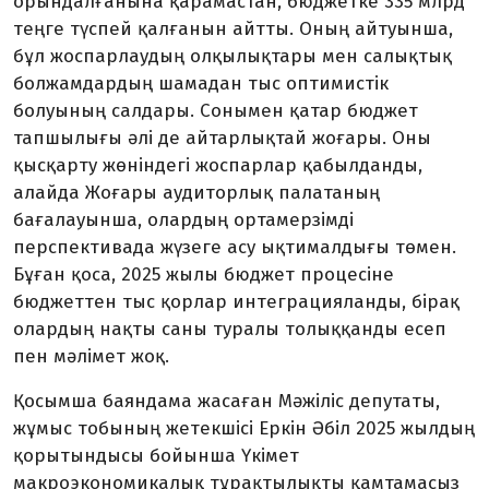
орындалғанына қарамастан, бюджетке 335 млрд
теңге түспей қалғанын айтты. Оның айтуынша,
бұл жоспарлаудың олқылықтары мен салықтық
болжамдардың шамадан тыс оптимистік
болуының салдары. Сонымен қатар бюджет
тапшылығы әлі де айтарлықтай жоғары. Оны
қысқарту жөніндегі жоспарлар қабылданды,
алайда Жоғары аудиторлық палатаның
бағалауынша, олардың ортамерзімді
перспективада жүзеге асу ықтималдығы төмен.
Бұған қоса, 2025 жылы бюджет процесіне
бюджеттен тыс қорлар интеграциялан­ды, бірақ
олардың нақты саны туралы толыққанды есеп
пен мәлімет жоқ.
Қосымша баяндама жасаған Мәжіліс депутаты,
жұмыс тобының жетекшісі Еркін Әбіл 2025 жылдың
қорытындысы бойынша Үкімет
макроэкономикалық тұрақтылықты қамтамасыз