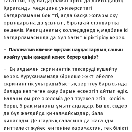
сағаттық оқу бағдарламаларын да дайындадық.
Қарағанды медицина университеті
бағдарламаны бекітті, алда басқа жоғары оқу
орындарына да ұсынып, бірыңғай стандартқа
көшеміз. Медициналық колледждердің медбике ісі
бағдарламасында да бұл бағыт кіріктірілу керек.
– Паллиатив көмекке мұқтаж науқастардың санын
азайту үшін қандай кеңес берер едіңіз?
– Ең алдымен скринингтік тексеруді күшейту
керек. Ауруханамызда бірнеше жүкті әйелге
скринингтік ультрадыбыстық зерттеу барысында
балада көптеген ақау барын ескертіп айтып едік.
Баланы өмірге әкелеміз деп тәуекел етіп, келісім
берді, бірақ мынаны ұмытпаңыздар. Біз де, сіздер
де бұл жағдайда қиналмайсыздар, бала
қиналады. Денсаулық саласына да жасанды
инттелект жүйесі енгеніне қарамастан, тек білікті