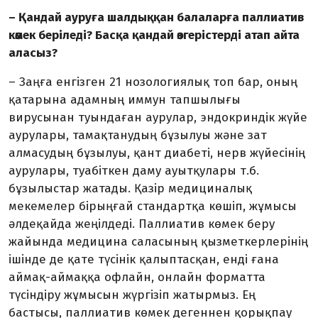
– Қандай ауруға шалдыққан балаларға паллиатив
көмек беріледі? Басқа қандай өзгерістерді атап айта
аласыз?
– Заңға енгізген 21 нозологиялық топ бар, оның
қатарына адамның иммун тап­шы­лығы
вирусынан туындаған аурулар, эндо­криндік жүйе
аурулары, тамақтанудың бұзылуы және зат
алмасудың бұзылуы, қант диабеті, нерв жүйесінің
аурулары, туабіткен даму ауытқулары т.б.
бұзылыстар жатады. Қазір медициналық
мекемелер бірыңғай стандартқа көшіп, жұмысы
әлде­қайда жеңілдеді. Паллиатив көмек беру
жайында медицина саласының қызметкер­лерінің
ішінде де қате түсінік қалыптасқан, енді ғана
аймақ-аймаққа офлайн, онлайн форматта
түсіндіру жұмысын жүргізіп жатырмыз. Ең
бастысы, паллиатив көмек дегеннен қорықпау