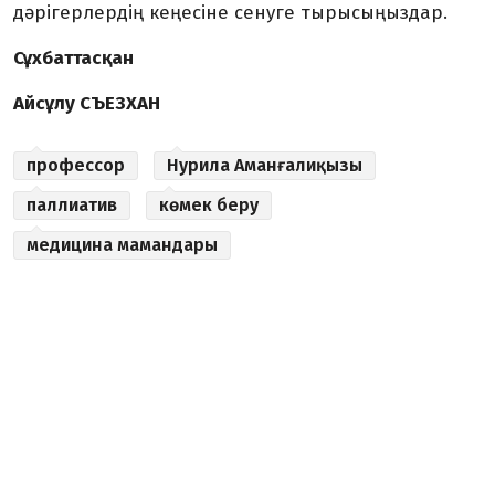
дәрігерлердің кеңесіне сенуге тырысыңыздар.
Сұхбаттасқан
Айсұлу СЪЕЗХАН
профессор
Нурила Аманғалиқызы
паллиатив
көмек беру
медицина мамандары