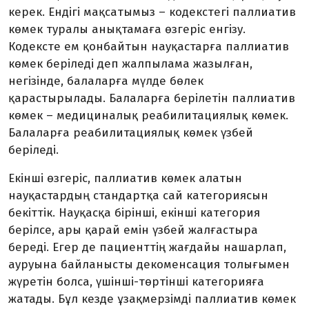
керек. Ендігі мақсаты­мыз – кодекстегі паллиатив
көмек туралы анықтамаға өзгеріс енгізу.
Кодексте ем қон­байтын науқастарға паллиатив
көмек беріледі деп жалпылама жазылған,
негізінде, балаларға мүлде бөлек
қарастырылады. Балаларға берілетін паллиатив
көмек – медициналық реабилитациялық көмек.
Балаларға реабилитациялық көмек үзбей
беріледі.
Екінші өзгеріс, паллиатив көмек алатын
науқастардың стандартқа сай категориясын
бекіттік. Науқасқа бірінші, екінші категория
берілсе, ары қарай емін үзбей жалғастыра
береді. Егер де пациенттің жағдайы нашарлап,
ауруына байланысты декоменсация толы­ғымен
жүретін болса, үшінші-төртінші категорияға
жатады. Бұл кезде ұзақмерзімді паллиатив көмек