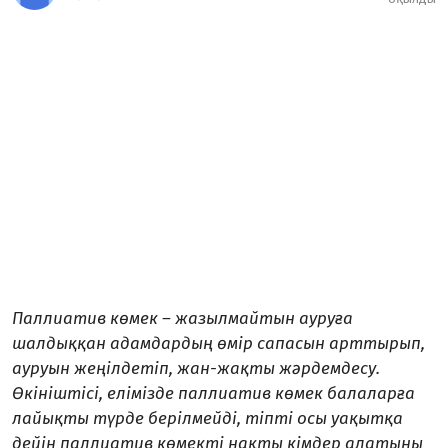
Паллиатив көмек – жазылмайтын ауруға
шалдыққан адамдардың өмір сапасын арттырып,
ауруын жеңілдетіп, жан-жақты жәрдемдесу.
Өкініштісі, елімізде паллиатив көмек балаларға
лайықты түрде берілмейді, тіпті осы уақытқа
дейін паллиатив көмекті нақты кімдер алатыны