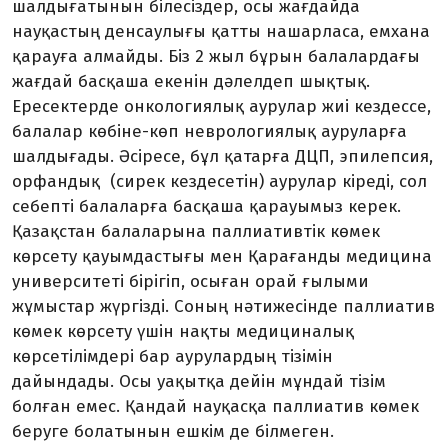
шалдығатынын білесіздер, осы жағдайда
науқастың денсау­­лығы қатты нашарласа, емхана
қарауға ал­майды. Біз 2 жыл бұрын балалардағы
жағдай басқаша екенін дәлелдеп шықтық.
Ересектерде онкологиялық аурулар жиі кездессе,
балалар көбіне-көп неврологиялық ауруларға
шалдығады. Әсіресе, бұл қатарға ДЦП, эпилепсия,
орфандық (сирек кездесе­тін) аурулар кіреді, сол
себепті балаларға басқаша қарауымыз керек.
Қазақстан бала­ларына паллиативтік көмек
көрсету қауым­дастығы мен Қарағанды медицина
универ­ситеті бірігіп, осыған орай ғылыми
жұмыстар жүргізді. Соның нәтижесінде паллиатив
көмек көрсету үшін нақты медициналық
көрсетілімдері бар аурулардың тізімін
дайындады. Осы уақытқа дейін мұндай тізім
болған емес. Қандай науқасқа паллиатив көмек
беруге болатынын ешкім де білмеген.