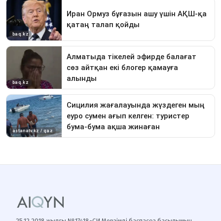
25.12.2018 жылғы №17418-СИ Мерзімді баспасөз басылымын,