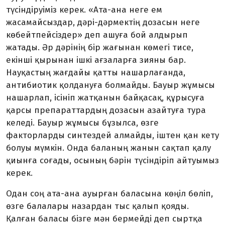
түсіндіруіміз керек. «Ата-ана неге ем
жасамайсыздар, дәрі-дәрмектің дозасын неге
көбейтпейсіздер» деп ашуға бой алдырып
жатады. Әр дәрінің бір жағынан көмегі тисе,
екінші қырынан ішкі ағзаларға зияны бар.
Науқастың жағдайы қатты нашарлағанда,
антибиотик қолдануға болмайды. Бауыр жұмысы
нашарлап, ісініп жатқанын байқасақ, құрысуға
қарсы препараттардың дозасын азайтуға тура
келеді. Бауыр жұмысы бұзылса, өзге
факторларды синтездей алмайды, іштен қан кету
болуы мүмкін. Онда баланың жанын сақтап қалу
қиынға соғады, осының бәрін түсіндіріп айтуымыз
керек.
Одан соң ата-ана ауырған баласына көңіл бөліп,
өзге балалары назардан тыс қалып қояды.
Қалған баласы бізге мән бермейді деп сыртқа