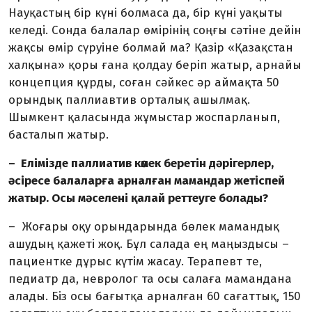
Науқастың бір күні болмаса да, бір күні уақыты
келеді. Сонда балалар өмірінің соңғы сәтіне дейін
жақсы өмір сүруіне болмай ма? Қазір «Қазақстан
халқына» қоры ғана қолдау беріп жатыр, арнайы
концепция құрды, соған сәйкес әр аймақта 50
орындық паллиавтив орталық ашылмақ.
Шымкент қаласында жұмыстар жоспарланып,
басталып жатыр.
– Елімізде паллиатив көмек беретін дәрігерлер,
әсіресе балаларға арналған мамандар жетіспей
жатыр. Осы мәселені қалай реттеуге болады?
– Жоғары оқу орындарында бөлек мамандық
ашудың қажеті жоқ. Бұл салада ең маңыздысы –
пациентке дұрыс күтім жасау. Терапевт те,
педиатр да, невролог та осы салаға мамандана
алады. Біз осы бағытқа арналған 60 сағаттық, 150