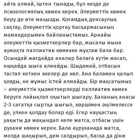
айта алмай, іштен тынады, бұл кезде де
психологиялық көмек керек. Әлеуметтік көмек
беру де өте маңызды. Қоғамдық денсаулық
сақтау, Әлеуметтік қорғау басқармасының
мамандарымен байланыстамыз. Арнайы
әлеуметтік қызметкерлер бар, мысалы мына
аумақта паллиатив көмекке мұқтаж бала бар.
Осындай жағдайда аналар балаға күтім жасап,
ешқайда шыға алмайды. Шыдамай, отбасын
тастап кеткен әкелер де көп. Ана баламен қалып
қояды, не жұмыс істей алмайды. Бір мақсатымыз
– әлеуметтік қызметкерлерді паллиатив көмек
беруге лайықтап оқытып шығару. Баланың анасы
2-3 сағатқа сыртқа шығып, көршімен әңгімелессе
де, үлкен қолдау болар еді. Егер науқастың
уақыты да жақындап келе жатса, отбасы үшін
рухани көмек керек. Бала ауруханада жатса,
молда шақырып, дем салдырып, басқа да діни