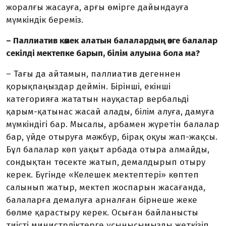
жоралғы жасауға, арғы өмірге дайындауға
мүмкіндік береміз.
– Паллиатив көмек алатын балалардың өзге балалар
секілді мектепке барып, білім алуына бола ма?
– Тағы да айтамын, паллиатив дегеннен
қорықпаңыздар деймін. Бірінші, екінші
категорияға жататын науқастар вербальді
қарым-қатынас жасай алады, білім алуға, дамуға
мүмкіндігі бар. Мысалы, арбамен жүретін балалар
бар, үйде отыруға мәжбүр, бірақ оқуы жап-жақсы.
Бұл балалар көп уақыт арбада отыра алмайды,
сондықтан төсекте жатып, демалдырып отыру
керек. Бүгінде «Келешек мектептері» көптеп
салынып жатыр, мектеп жоспарын жасағанда,
балаларға демалуға арналған бірнеше жеке
бөлме қарастыру керек. Осыған байланысты
тиісті министрліктерге ұсынысымызды жеткізіп