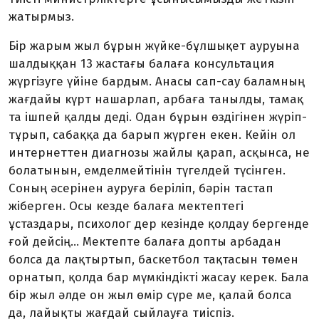
жатырмыз.
Бір жарым жыл бұрын жүйке-бұлшықет ауруына
шалдыққан 13 жастағы балаға консультация
жүргізуге үйіне бардым. Анасы сап-сау баламның
жағдайы күрт нашарлап, арбаға танылды, тамақ
та ішпей қалды деді. Одан бұрын өздігінен жүріп-
тұрып, сабаққа да барып жүрген екен. Кейін ол
интернеттен диагнозы жайлы қарап, асқынса, не
болатынын, емделмейтінін түгелдей түсінген.
Соның әсерінен ауруға беріліп, бәрін тастап
жіберген. Осы кезде балаға мектептегі
ұстаздары, психолог дер кезінде қолдау бергенде
ғой дейсің... Мек­­­тепте балаға допты арбадан
болса да лақ­­тыр­тып, баскетбол тақтасын төмен
орнатып, қолда бар мүмкіндікті жасау керек. Бала
бір жыл әлде он жыл өмір сүре ме, қалай болса
да, лайықты жағдай сыйлауға тиіспіз.