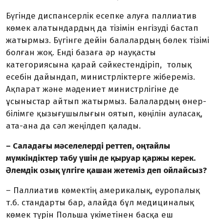
Бүгінде диспансерлік есепке алуға паллиатив
көмек алатындардың да тізімін енгізуді бастап
жатырмыз. Бүгінге дейін балалардың бөлек тізімі
болған жоқ. Енді базаға әр науқасты
категориясына қарай сәйкестендіріп, толық
есебін дайындап, министрліктерге жібереміз.
Ақпарат және мәдениет министрлігіне де
ұсыныстар айтып жатырмыз. Балалардың өнер-
білімге қызығушылығын оятып, көңілін ауласақ,
ата-ана да сәл жеңілдеп қалады.
– Саладағы мәселелерді реттеп, оңтайлы
мүмкіндіктер табу үшін де қыруар қаржы керек.
Әлемдік озық үлгіге қашан жетеміз деп ойлайсыз?
– Паллиатив көмектің америкалық, еуропалық
т.б. стандарты бар, алайда бұл медициналық
көмек түрін Польша үкіметінен басқа еш