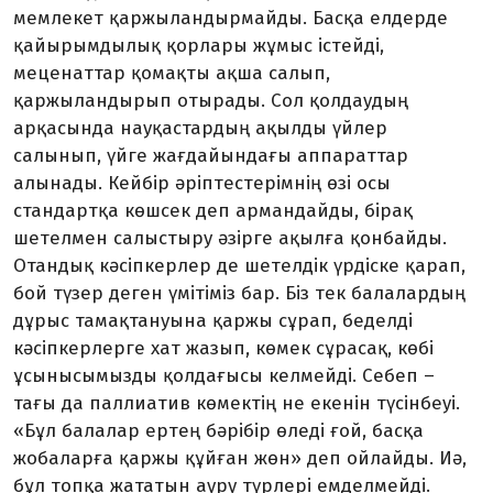
мемлекет қаржыландырмайды. Басқа елдерде
қайырымдылық қорлары жұмыс істейді,
меценаттар қомақты ақша салып,
қаржыландырып отырады. Сол қолдаудың
арқасында науқастардың ақылды үйлер
салынып, үйге жағдайындағы аппараттар
алынады. Кейбір әріптестерімнің өзі осы
стандартқа көшсек деп армандайды, бірақ
шетелмен салыстыру әзірге ақылға қонбайды.
Отандық кәсіпкерлер де шетелдік үрдіске қарап,
бой түзер деген үмітіміз бар. Біз тек балалардың
дұрыс тамақтануына қаржы сұрап, беделді
кәсіпкерлерге хат жазып, көмек сұрасақ, көбі
ұсынысымызды қолдағысы келмейді. Себеп –
тағы да паллиатив көмектің не екенін түсінбеуі.
«Бұл балалар ертең бәрібір өледі ғой, басқа
жобаларға қаржы құйған жөн» деп ойлайды. Иә,
бұл топқа жататын ауру түрлері емделмейді.