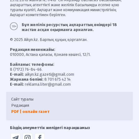
ақпараттық агенттікті және желілік басылымды есепке қою
туралы куәлігі, Ақпарат және коммуникация министрлігінің
Ақпарат комитетімен берілген.
Бұл желілік ресурстың ақпараттық өнімдері 18
жастан асқан оқырманға арналған.
© 2025 Aikyn.kz. Барлық құқық қорғалған.
Редакция мекенжайы:
010000, Астана қаласы, Қонаев көшесі, 12/1.
Байланыс телефоны:
8 (7172) 76-84-66.
E-mail:
aikyn.kz.gazeti@gmail.com
Жарнама бөлімі:
8 701 675 42 14
E-mail:
reklama.liter@gmail.com
Сайт туралы
Редакция
PDF | онлайн газет
Біздің әлеуметтік желідегі парақшамыз