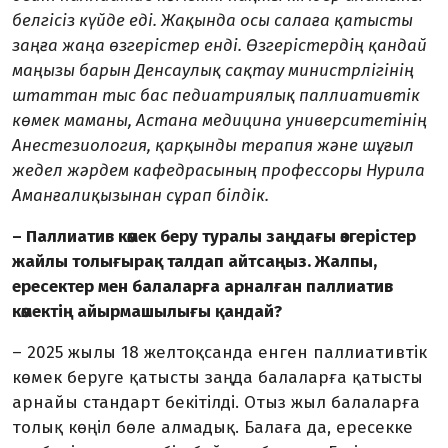
белгісіз күйде еді. Жақында осы салаға қатысты
заңға жаңа өзгерістер енді. Өзгеріс­тердің қандай
маңызы барын Денсаулық сақтау министрлігінің
штаттан тыс бас педиатриялық паллиативтік
көмек маманы, Астана медицина университетінің
Анестезиология, қарқынды терапия және шұғыл
жедел жәрдем кафедрасының профессоры Нурила
Аманғалиқызынан сұрап білдік.
– Паллиатив көмек беру туралы заңдағы өзгерістер
жайлы толығырақ талдап айтсаңыз. Жалпы,
ересектер мен балаларға арналған паллиатив
көмектің айырмашылығы қандай?
– 2025 жылы 18 желтоқсанда енген паллиативтік
көмек беруге қатысты заңда балаларға қатысты
арнайы стандарт бекітілді. Отыз жыл балаларға
толық көңіл бөле алмадық. Балаға да, ересекке