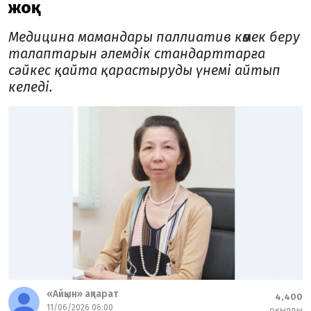
жоқ
Медицина мамандары паллиатив көмек беру
талаптарын әлемдік стандарттарға
сәйкес қайта қарастыруды үнемі айтып
келеді.
«Айқын» ақпарат
4,400
11/06/2026 06:00
оқылды