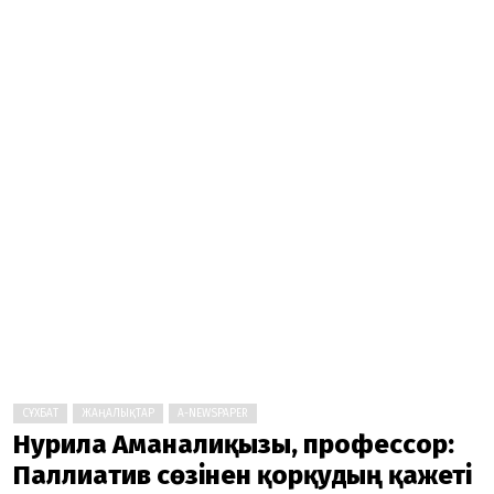
СҰХБАТ
ЖАҢАЛЫҚТАР
A-NEWSPAPER
Нурила Аманғалиқызы, профессор:
Паллиатив сөзінен қорқудың қажеті