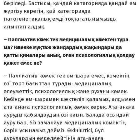
беріледі. Бастысы, қандай категорияда қандай ем
жүргізу керегін, қай категорияда
патогенетикалық емді тоқтататынымызды
анықтап алдық.
– Паллиатив көмек тек медициналық көмектен тұра
ма? Көмекке мұқтаж жандардың жақындары да
қатты қиналары анық, оған психологиялық қолдау
қажет емес пе?
– Паллиатив көмек тек ем-шара емес, көмектің
өзі төрт бағыттан тұрады: медици­налық,
әлеуметтік, психологиялық және рухани көмек.
Көбінде ем-шарамен шектеліп қаламыз, алдымен
ата-анаға психологиялық көмек керек. Ата-анаға
ауруды қабылдаудың өзі қиын. Балада осындай
ауру бар, біз заманауи медициналық көмектің
бәрін ұсынамыз дейміз. Өкініштісі, бұл
аурулардың емделмейтінін ата-анаға