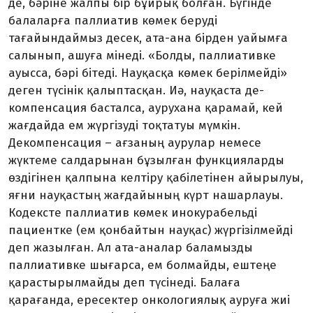
де, бәріне жалпы бір бұйрық болған. Бүгінде
балаларға паллиатив көмек беруді
тағайындаймыз десек, ата-ана бірден уайымға
салынып, ашуға мінеді. «Болды, паллиативке
ауысса, бәрі бітеді. Науқасқа көмек берілмейді»
де­ген түсінік қалыптасқан. Иә, науқаста де­
компенсация басталса, аурухана қарамай, кей
жағдайда ем жүргізуді тоқтатуы мүмкін.
Декомпенсация – ағзаның аурулар немесе
жүктеме салдарынан бұзылған функцияларды
өздігінен қалпына келтіру қабілетінен айы­рылуы,
яғни науқастың жағдайының күрт нашарлауы.
Кодексте паллиатив көмек ино­курабельді
пациентке (ем қонбайтын нау­қас) жүргізілмейді
деп жазылған. Ал ата-аналар баламызды
паллиативке шығарса, ем болмайды, ештеңе
қарастырылмайды деп түсінеді. Балаға
қарағанда, ересектер онкологиялық ауруға жиі