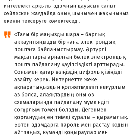
интеллект арқылы адамның дауысын салып
сөйлескен жағдайда оның шынымен жақыныңыз
екенін тексеруге көмектеседі.
«Тағы бір маңызды шара – барлық
аккаунтыңызды бір ғана электрондық
поштаға байланыстырмау. Әртүрлі
мақсаттарға арналған бөлек электрондық
пошта пайдалану қауіпсіздікті арттырады.
Сонымен қатар өзіңіздің цифрлық ізіңізді
азайту керек. Интернетте жеке
ақпаратыңыздың қолжетімділігі неғұрлым
аз болса, алаяқтардың оны өз
схемаларында пайдалану мүмкіндігі
соғұрлым төмен болады. Дегенмен
қорғанудың ең тиімді құралы – қырағылық.
Бөтен адамдарға пароль мен растау кодын
айтпаңыз, күмәнді қоңыраулар мен