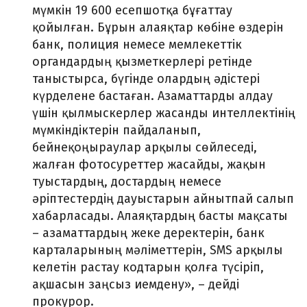
мүмкін 19 600 есепшотқа бұғаттау
қойылған. Бұрын алаяқтар көбіне өздерін
банк, полиция немесе мемлекеттік
органдардың қызметкерлері ретінде
таныстырса, бүгінде олардың әдістері
күрделене бастаған. Азаматтарды алдау
үшін қылмыскерлер жасанды интеллектінің
мүмкіндіктерін пайдаланып,
бейнеқоңыраулар арқылы сөйлеседі,
жалған фотосуреттер жасайды, жақын
туыстардың, достардың немесе
әріптестердің дауыстарын айнытпай салып
хабарласады. Алаяқтардың басты мақсаты
– азаматтардың жеке деректерін, банк
карталарының мәліметтерін, SMS арқылы
келетін растау кодтарын қолға түсіріп,
ақшасын заңсыз иемдену», – дейді
прокурор.