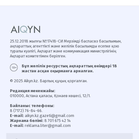
25.12.2018 жылғы №17418-СИ Мерзімді баспасөз басылымын,
ақпараттық агенттікті және желілік басылымды есепке қою
туралы куәлігі, Ақпарат және коммуникация министрлігінің
Ақпарат комитетімен берілген.
Бұл желілік ресурстың ақпараттық өнімдері 18
жастан асқан оқырманға арналған.
© 2025 Aikyn.kz. Барлық құқық қорғалған.
Редакция мекенжайы:
010000, Астана қаласы, Қонаев көшесі, 12/1.
Байланыс телефоны:
8 (7172) 76-84-66.
E-mail:
aikyn.kz.gazeti@gmail.com
Жарнама бөлімі:
8 701 675 42 14
E-mail:
reklama.liter@gmail.com