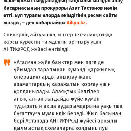
және қылмыстық қудалаудың заңдылығын қадағалау
басқармасының прокуроры Азат Тастанов мәлім
етті. Бұл туралы елорда әкімдігінің ресми сайты
жазды, – деп хабарлайды
Aikyn.kz.
Спикердің айтуынша, интернет-алаяқтыққа
қарсы күрестің тиімділігін арттыру үшін
АНТИФРОД жүйесі енгізілді.
«Аталған жүйе банктер мен өзге де
ұйымдар тарапынан күмәнді қаржылық
операцияларды анықтау және
азаматтардың қаражатын қорғау үшін
қолданылады. Алаяқтық белгілері
анықталған жағдайда жүйе күмән
тудыратын ақша аударымдарына уақытша
бұғаттауға мүмкіндік береді. Жыл басынан
бері Астанада АНТИФРОД жүйесі арқылы
қылмыстық схемаларға қолдынылуы