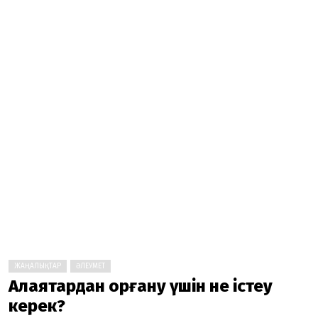
ЖАҢАЛЫҚТАР
ӘЛЕУМЕТ
Алаяқтардан қорғану үшін не істеу
керек?