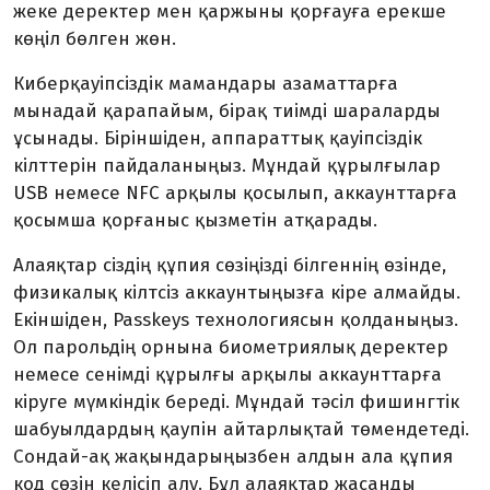
жеке деректер мен қаржыны қорғауға ерекше
көңіл бөлген жөн.
Киберқауіпсіздік мамандары азаматтарға
мынадай қарапайым, бірақ тиімді шараларды
ұсынады. Біріншіден, аппараттық қауіпсіздік
кілттерін пайдаланыңыз. Мұндай құрылғылар
USB немесе NFC арқылы қосылып, аккаунттарға
қосымша қорғаныс қызметін атқарады.
Алаяқтар сіздің құпия сөзіңізді білгеннің өзінде,
физикалық кілтсіз аккаунтыңызға кіре алмайды.
Екіншіден, Passkeys технологиясын қолданыңыз.
Ол парольдің орнына биометриялық деректер
немесе сенімді құрылғы арқылы аккаунттарға
кіруге мүмкіндік береді. Мұндай тәсіл фишингтік
шабуылдардың қаупін айтарлықтай төмендетеді.
Сондай-ақ жақындарыңызбен алдын ала құпия
код сөзін келісіп алу. Бұл алаяқтар жасанды