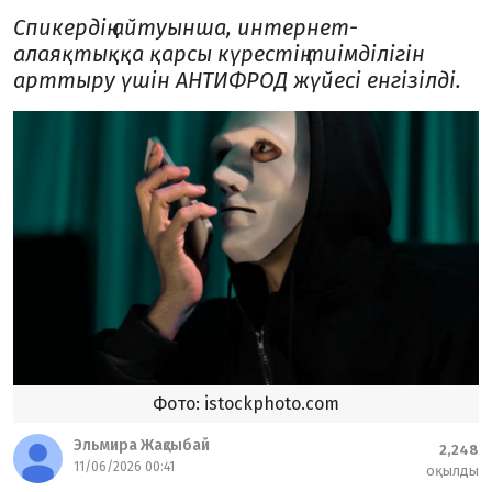
Спикердің айтуынша, интернет-
алаяқтыққа қарсы күрестің тиімділігін
арттыру үшін АНТИФРОД жүйесі енгізілді.
Фото: istockphoto.com
Эльмира Жақсыбай
2,248
11/06/2026 00:41
оқылды