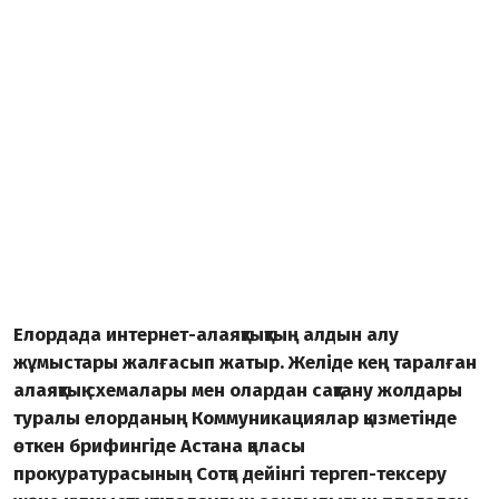
Елордада интернет-алаяқтықтың алдын алу
жұмыстары жалғасып жатыр. Желіде кең таралған
алаяқтық схемалары мен олардан сақтану жолдары
туралы елорданың Коммуникациялар қызметінде
өткен брифингіде Астана қаласы
прокуратурасының Сотқа дейінгі тергеп-тексеру