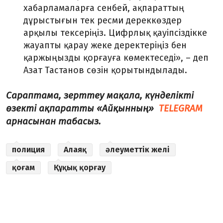
хабарламаларға сенбей, ақпараттың
дұрыстығын тек ресми дереккөздер
арқылы тексеріңіз. Цифрлық қауіпсіздікке
жауапты қарау жеке деректеріңіз бен
қаржыңызды қорғауға көмектеседі», – деп
Азат Тастанов сөзін қорытындылады.
Сараптама, зерттеу мақала, күнделікті
өзекті ақпаратты «Айқынның»
TELEGRAM
арнасынан табасыз.
полиция
Алаяқ
әлеуметтік желі
қоғам
Құқық қорғау