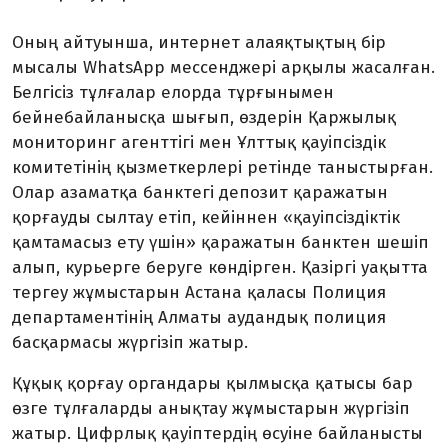
Оның айтуынша, интернет алаяқтықтың бір
мысалы WhatsApp мессенджері арқылы жасалған.
Белгісіз тұлғалар елорда тұрғынымен
бейнебайланысқа шығып, өздерін Қаржылық
мониторинг агенттігі мен Ұлттық қауіпсіздік
комитетінің қызметкерлері ретінде таныстырған.
Олар азаматқа банктегі депозит қаражатын
қорғауды сылтау етіп, кейіннен «қауіпсіздіктік
қамтамасыз ету үшін» қаражатын банктен шешіп
алып, курьерге беруге көндірген. Қазіргі уақытта
тергеу жұмыстарын Астана қаласы Полиция
департаментінің Алматы аудандық полиция
басқармасы жүргізіп жатыр.
Құқық қорғау органдары қылмысқа қатысы бар
өзге тұлғаларды анықтау жұмыстарын жүргізіп
жатыр. Цифрлық қауіптердің өсуіне байланысты