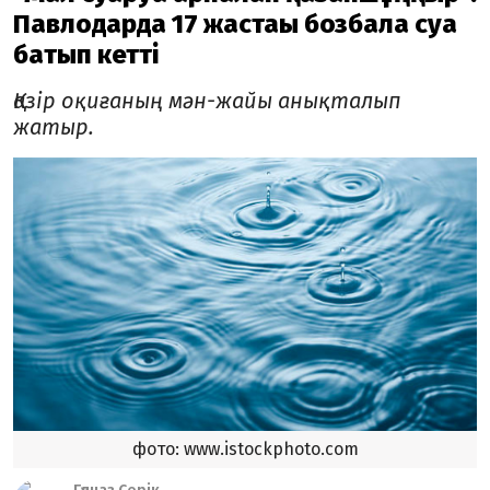
Павлодарда 17 жастағы бозбала суға
батып кетті
Қазір оқиғаның мән-жайы анықталып
жатыр.
фото: www.istockphoto.com