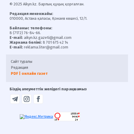
© 2025 Aikyn.kz. Барлық құқық қорғалған.
Редакция мекенжайы:
010000, Астана қаласы, Қонаев көшесі, 12/1.
Байланыс телефоны:
8 (7172) 76-84-66.
E-mail:
aikyn.kz.gazeti@gmail.com
Жарнама бөлімі:
8 701 675 42 14
E-mail:
reklama.liter@gmail.com
Сайт туралы
Редакция
PDF | онлайн газет
Біздің әлеуметтік желідегі парақшамыз