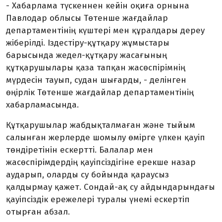
- Хабарлама түскеннен кейін оқиға орнына
Павлодар облысы Төтенше жағдайлар
департаментінің күштері мен құралдары дереу
жіберілді. Іздестіру-құтқару жұмыстары
барысында жедел-құтқару жасағының
құтқарушылары қаза тапқан жасөспірімнің
мүрдесін тауып, судан шығарды, - делінген
өңірлік Төтенше жағдайлар департаментінің
хабарламасында.
Құтқарушылар жабдықталмаған және тыйым
салынған жерлерде шомылу өмірге үлкен қауіп
төндіретінін ескертті. Балалар мен
жасөспірімдердің қауіпсіздігіне ерекше назар
аударып, оларды су бойында қараусыз
қалдырмау қажет. Сондай-ақ су айдындарындағы
қауіпсіздік ережелері туралы үнемі ескертіп
отырған абзал.