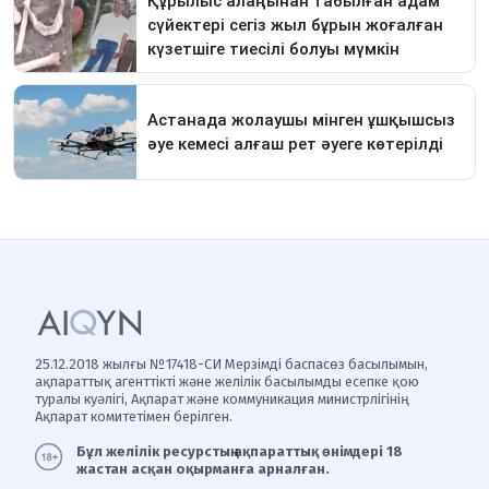
25.12.2018 жылғы №17418-СИ Мерзімді баспасөз басылымын,
ақпараттық агенттікті және желілік басылымды есепке қою
туралы куәлігі, Ақпарат және коммуникация министрлігінің
Ақпарат комитетімен берілген.
Бұл желілік ресурстың ақпараттық өнімдері 18
жастан асқан оқырманға арналған.