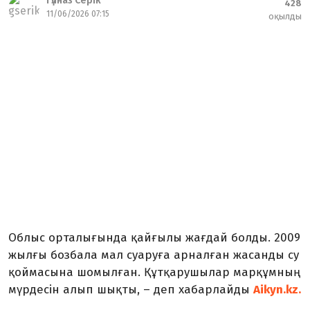
Гүлназ Серік
428
11/06/2026 07:15
оқылды
Облыс орталығында қайғылы жағдай болды. 2009
жылғы бозбала мал суаруға арналған жасанды су
қоймасына шомылған. Құтқарушылар марқұмның
мүрдесін алып шықты, – деп хабарлайды
Aikyn.kz.