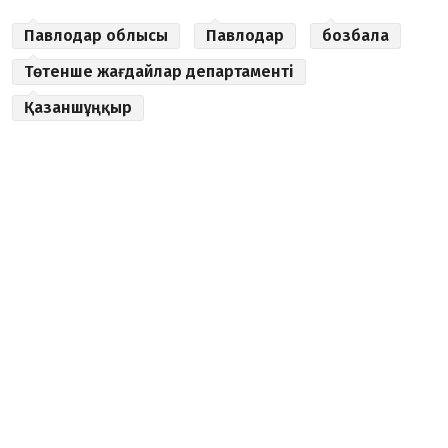
Павлодар облысы
Павлодар
бозбала
Төтенше жағдайлар департаменті
Қазаншұңқыр