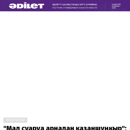
ЖАҢАЛЫҚТАР
"Мал суаруға арналған қазаншұңқыр":