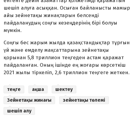
енгенге дейін азаматтар қолжетімді қаражатын
шешіп алуға асыққан. Осыған байланысты мамыр
айы зейнетақы жинақтарын белсенді
пайдаланудың соңғы кезеңдерінің бірі болуы
мүмкін.
Соңғы бес жарым жылда қазақстандықтар тұрғын
үй және емделу мақсаттарына зейнетақы
қорынан 5,8 триллион теңгеден астам қаражат
пайдаланған. Оның ішінде ең жоғары көрсеткіш
2021 жылы тіркеліп, 2,6 триллион теңгеге жеткен.
теңге
ақша
шектеу
Зейнетақы жинағы
зейнетақы төлемі
шешіп алу