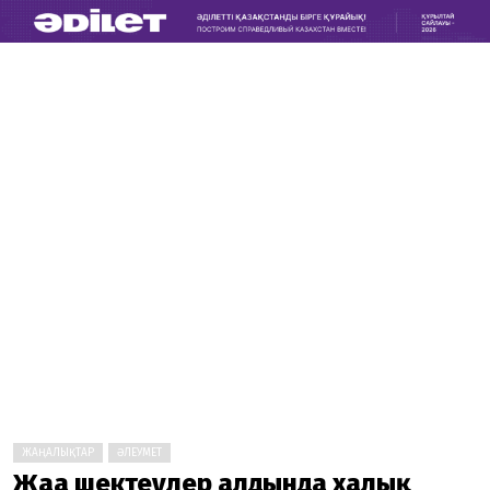
ЖАҢАЛЫҚТАР
ӘЛЕУМЕТ
Жаңа шектеулер алдында халық