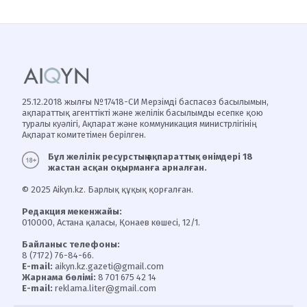
25.12.2018 жылғы №17418-СИ Мерзімді баспасөз басылымын,
ақпараттық агенттікті және желілік басылымды есепке қою
туралы куәлігі, Ақпарат және коммуникация министрлігінің
Ақпарат комитетімен берілген.
Бұл желілік ресурстың ақпараттық өнімдері 18
жастан асқан оқырманға арналған.
© 2025 Aikyn.kz. Барлық құқық қорғалған.
Редакция мекенжайы:
010000, Астана қаласы, Қонаев көшесі, 12/1.
Байланыс телефоны:
8 (7172) 76-84-66.
E-mail:
aikyn.kz.gazeti@gmail.com
Жарнама бөлімі:
8 701 675 42 14
E-mail:
reklama.liter@gmail.com