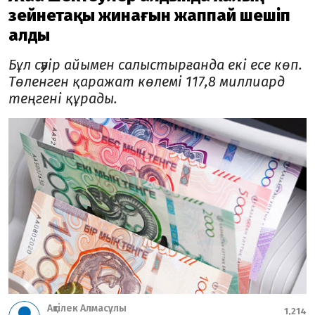
зейнетақы жинағын жаппай шешіп
алды
Бұл сәуір айымен салыстырғанда екі есе көп.
Төленген қаражат көлемі 117,8 миллиард
теңгені құрады.
Ақтілек Алмасұлы
1,214