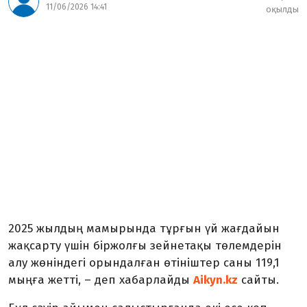
11/06/2026 14:41
оқылды
2025 жылдың мамырында тұрғын үй жағдайын
жақсарту үшін біржолғы зейнетақы төлемдерін
алу жөніндегі орындалған өтініштер саны 119,1
мыңға жетті, – деп хабарлайды
Aikyn.kz
сайты.