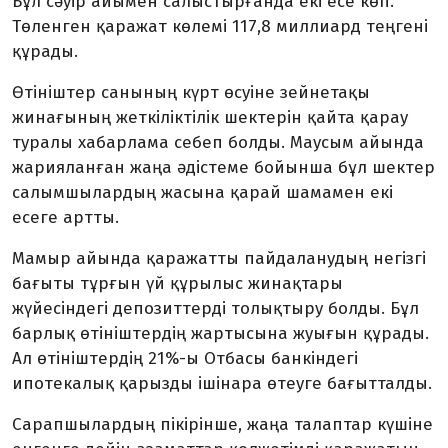
Бұл сәуір айымен салыстырғанда екі есе көп.
Төленген қаражат көлемі 117,8 миллиард теңгені
құрады.
Өтініштер санының күрт өсуіне зейнетақы
жинағының жеткіліктілік шектерін қайта қарау
туралы хабарлама себеп болды. Маусым айында
жарияланған жаңа әдістеме бойынша бұл шектер
салымшылардың жасына қарай шамамен екі
есеге артты.
Мамыр айында қаражатты пайдаланудың негізгі
бағыты тұрғын үй құрылыс жинақтары
жүйесіндегі депозиттерді толықтыру болды. Бұл
барлық өтініштердің жартысына жуығын құрады.
Ал өтініштердің 21%-ы Отбасы банкіндегі
ипотекалық қарызды ішінара өтеуге бағытталды.
Сарапшылардың пікірінше, жаңа талаптар күшіне