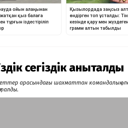
здік сегіздік анықталды
еттер арасындағы шахматтан командалық әл
қталды.