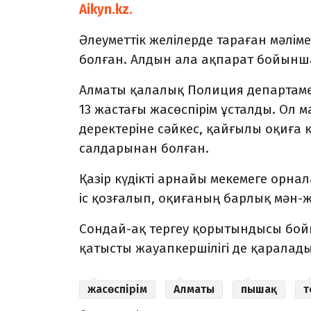
Aikyn.kz.
Әлеуметтік желілерде тараған мәліме
болған. Алдын ала ақпарат бойынша
Алматы қалалық Полиция департаме
13 жастағы жасөспірім ұсталды. Ол 
деректеріне сәйкес, қайғылы оқиға
салдарынан болған.
Қазір күдікті арнайы мекемеге орн
іс қозғалып, оқиғаның барлық мән-ж
Сондай-ақ тергеу қорытындысы бойы
қатысты жауапкершілігі де қаралады
жасөспірім
Алматы
пышақ
т