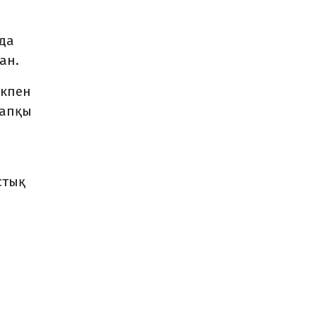
нда
ан.
ікпен
тапқы
стық