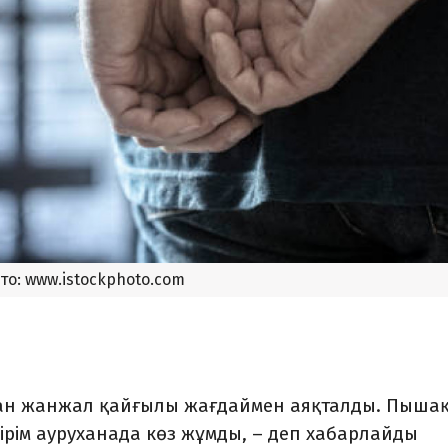
то: www.istockphoto.com
ған жанжал қайғылы жағдаймен аяқталды. Пыша
ірім ауруханада көз жұмды, – деп хабарлайды