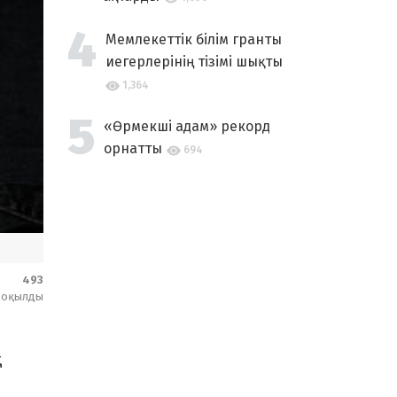
Мемлекеттік білім гранты
иегерлерінің тізімі шықты
1,364
«Өрмекші адам» рекорд
орнатты
694
493
оқылды
қ