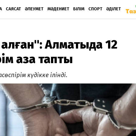
А
САЯСАТ
ӘЛЕУМЕТ
МӘДЕНИЕТ
БІЛІМ
СПОРТ
ӘДІЛЕТ
 алған": Алматыда 12
ім қаза тапты
өспірім күдікке ілінді.