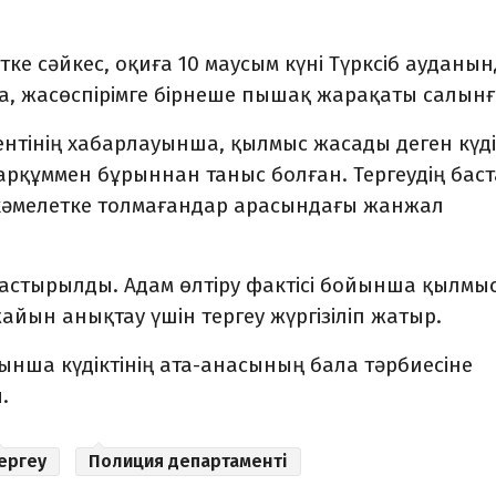
тке сәйкес, оқиға 10 маусым күні Түрксіб ауданы
, жасөспірімге бірнеше пышақ жарақаты салынғ
нтінің хабарлауынша, қылмыс жасады деген күд
марқұммен бұрыннан таныс болған. Тергеудің бас
 кәмелетке толмағандар арасындағы жанжал
аластырылды. Адам өлтіру фактісі бойынша қылмы
айын анықтау үшін тергеу жүргізіліп жатыр.
нша күдіктінің ата-анасының бала тәрбиесіне
.
ергеу
Полиция департаменті