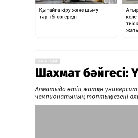
ЖАҢАЛЫҚТАР
Шахмат бәйгесі: Ү
Алматыда өтіп жатқан университ
чемпионатының топтық кезеңі ая