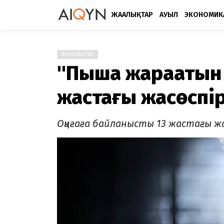
ЖАҢАЛЫҚТАР
АУЫЛ
ЭКОНОМИК
ЖАҢАЛЫҚТАР
"Пышақ жарақатын
жастағы жасөспір
Оқиғаға байланысты 13 жастағы жас