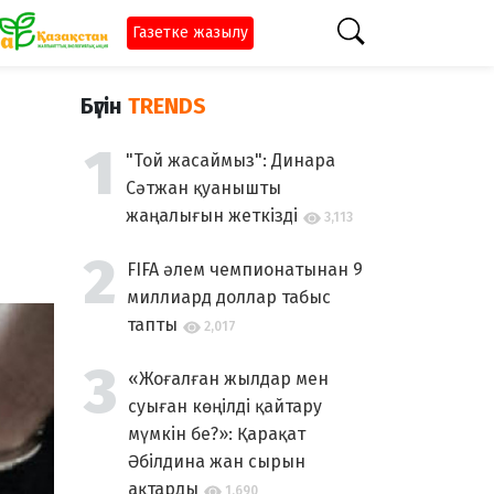
Газетке жазылу
Бүгін
TRENDS
"Той жасаймыз": Динара
Сәтжан қуанышты
жаңалығын жеткізді
3,113
FIFA әлем чемпионатынан 9
миллиард доллар табыс
тапты
2,017
«Жоғалған жылдар мен
суыған көңілді қайтару
мүмкін бе?»: Қарақат
Әбілдина жан сырын
ақтарды
1,690