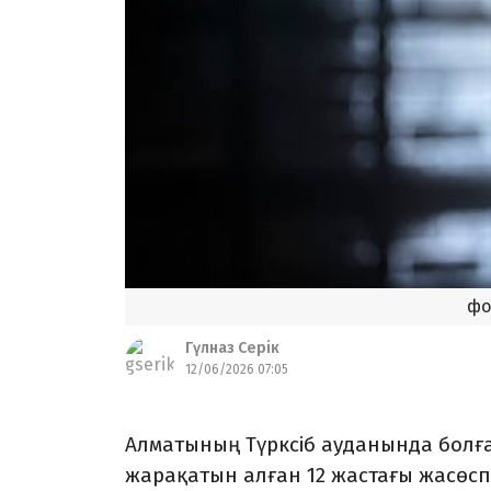
фо
Гүлназ Серік
12/06/2026 07:05
Алматының Түрксіб ауданында бол
жарақатын алған 12 жастағы жасөсп