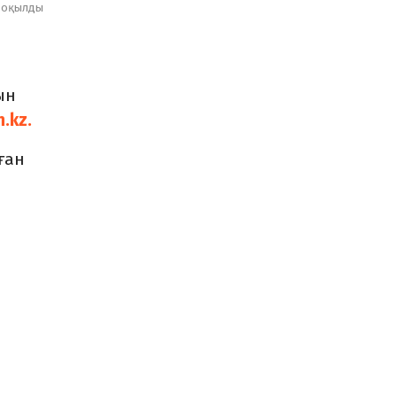
оқылды
ын
n.kz.
ған