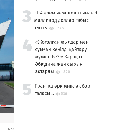
FIFA әлем чемпионатынан 9
миллиард доллар табыс
тапты
1,578
«Жоғалған жылдар мен
суыған көңілді қайтару
мүмкін бе?»: Қарақат
Әбілдина жан сырын
ақтарды
1,570
Грантқа әркімнің-ақ бар
таласы...
536
473