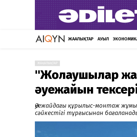
ЖАҢАЛЫҚТАР
АУЫЛ
ЭКОНОМИК
ЖАҢАЛЫҚТАР
"Жолаушылар жақт
әуежайын тексер
Әуежайдағы құрылыс-монтаж жұм
сәйкестігі тұрғысынан бағаланад