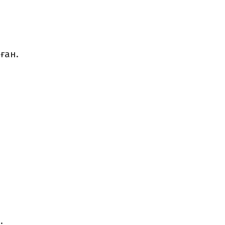
ған.
ы.