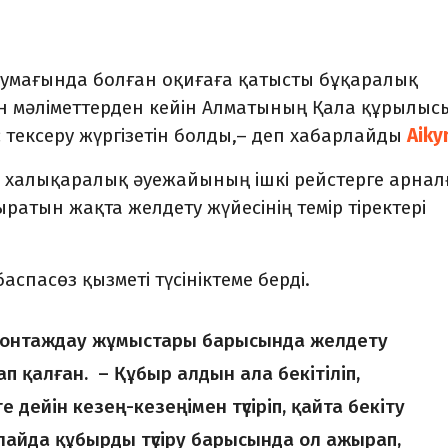
умағында болған оқиғаға қатысты бұқаралық
 мәліметтерден кейін Алматының Қала құрылыс
тексеру жүргізетін болды,– деп хабарлайды
Aiky
ты халықаралық әуежайының ішкі рейстерге арнал
атын жақта желдету жүйесінің темір тіректері
спасөз қызметі түсініктеме берді.
 монтаждау жұмыстары барысында желдету
 қалған. – Құбыр алдын ала бекітіліп,
е дейін кезең-кезеңімен түсіріп, қайта бекіту
лайда құбырды түсіру барысында ол ажырап,