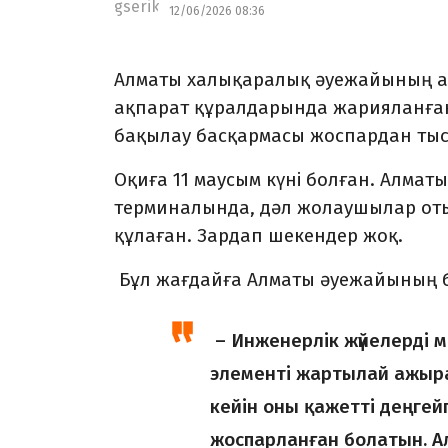
12/06/2026 08:36
Алматы халықаралық әуежайының а
ақпарат құралдарында жарияланған
бақылау басқармасы жоспардан тыс 
Оқиға 11 маусым күні болған. Алма
терминалында, дәл жолаушылар отыр
құлаған. Зардап шекендер жоқ.
Бұл жағдайға Алматы әуежайының ба
– Инженерлік жүйелерді
элементі жартылай ажырап
кейін оны қажетті деңгейг
жоспарланған болатын. А