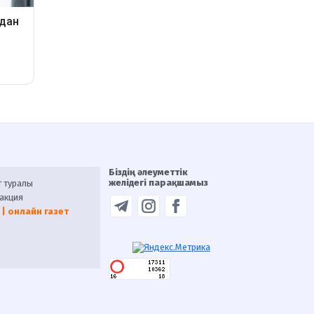
Біздің әлеуметтік
желідегі парақшамыз
т туралы
акция
 | онлайн газет