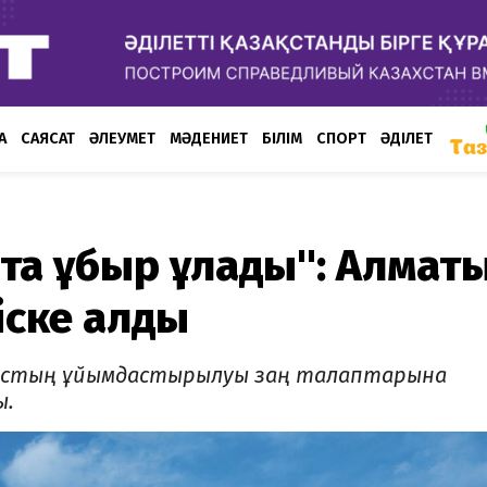
А
САЯСАТ
ӘЛЕУМЕТ
МӘДЕНИЕТ
БІЛІМ
СПОРТ
ӘДІЛЕТ
а құбыр құлады": Алмат
іске алды
ыстың ұйымдастырылуы заң талаптарына
ы.