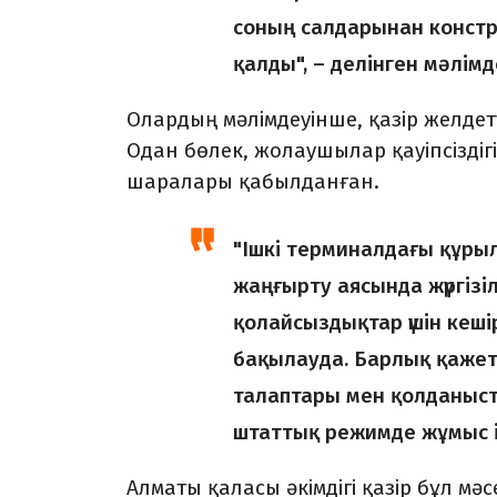
соның салдарынан констр
қалды", – делінген мәлім
Олардың мәлімдеуінше, қазір желде
Одан бөлек, жолаушылар қауіпсіздіг
шаралары қабылданған.
"Ішкі терминалдағы құр
жаңғырту аясында жүргіз
қолайсыздықтар үшін кеші
бақылауда. Барлық қажет
талаптары мен қолданыст
штаттық режимде жұмыс і
Алматы қаласы әкімдігі қазір бұл 