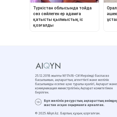
25.12.2018 жылғы №17418-СИ Мерзімді баспасөз
басылымын, ақпараттық агенттікті және желілік
басылымды есепке қою туралы куәлігі, Ақпарат және
коммуникация министрлігінің Ақпарат комитетімен
берілген.
Бұл желілік ресурстың ақпараттық өнімдер
жастан асқан оқырманға арналған.
© 2025 Aikyn.kz. Барлық құқық қорғалған.