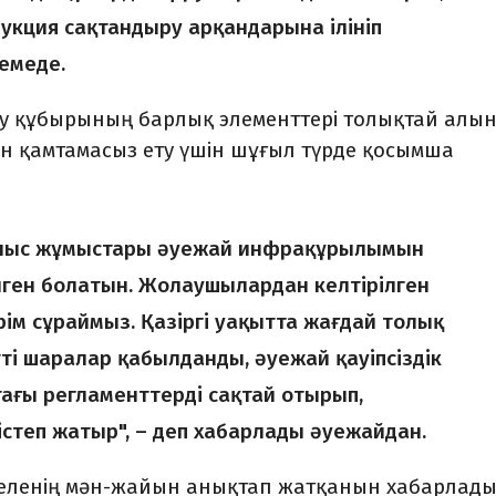
укция сақтандыру арқандарына ілініп
демеде.
ту құбырының барлық элементтері толықтай алын
ін қамтамасыз ету үшін шұғыл түрде қосымша
ылыс жұмыстары әуежай инфрақұрылымын
ілген болатын. Жолаушылардан келтірілген
рім сұраймыз. Қазіргі уақытта жағдай толық
ті шаралар қабылданды, әуежай қауіпсіздік
ағы регламенттерді сақтай отырып,
степ жатыр", – деп хабарлады әуежайдан.
мәселенің мән-жайын анықтап жатқанын хабарлад