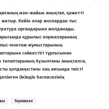
оқиғаның мән-жайын анықтап, қажетті
жатыр. Кейін олар жоспардан тыс
окуратура органдарына жолданады.
барысында құрылыс нормаларының
рылыс-монтаж жұмыстарының
птарына сәйкестігі тұрғысынан
а талаптарының бұзылғаны анықталса,
сты қолданыстағы заң аясында тиісті
елінген Әкімдік баспасөзінің
шы
Терминал