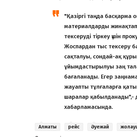
"Қазіргі таңда басқарма 
материалдарды жинақтап 
тексеруді тіркеу үшін пр
Жоспардан тыс тексеру 
сақталуы, сондай-ақ құ
ұйымдастырылуы заң тала
бағаланады. Егер заңнам
жауапты тұлғаларға қаты
шаралар қабылданады",- д
хабарламасында.
Алматы
рейс
Әуежай
жолау