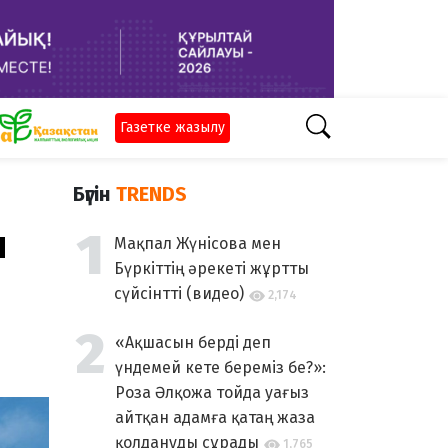
Газетке жазылу
Бүгін
TRENDS
ы
Мақпал Жүнісова мен
Бүркіттің әрекеті жұртты
сүйсінтті (видео)
2,174
«Ақшасын берді деп
үндемей кете береміз бе?»:
Роза Әлқожа тойда уағыз
айтқан адамға қатаң жаза
қолдануды сұрады
1,765