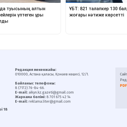
Редакция мекенжайы:
010000, Астана қаласы, Қонаев көшесі, 12/1.
Сай
Ред
Байланыс телефоны:
PDF
8 (7172) 76-84-66.
E-mail:
aikyn.kz.gazeti@gmail.com
Жарнама бөлімі:
8 701 675 42 14
E-mail:
reklama.liter@gmail.com
і 18