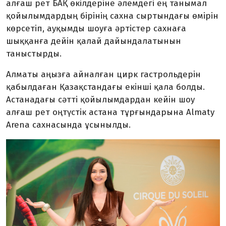
алғаш рет БАҚ өкілдеріне әлемдегі ең танымал
қойылымдардың бірінің сахна сыртындағы өмірін
көрсетіп, ауқымды шоуға әртістер сахнаға
шыққанға дейін қалай дайындалатынын
таныстырды.
Алматы аңызға айналған цирк гастрольдерін
қабылдаған Қазақстандағы екінші қала болды.
Астанадағы сәтті қойылымдардан кейін шоу
алғаш рет оңтүстік астана тұрғындарына Almaty
Arena сахнасында ұсынылды.