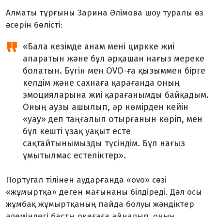
Алматы тұрғыны Зарина
Ә
л
і
мова шоу туралы өз
әсерін бөлісті:
«
Бала кезімде анам мені циркке жиі
апаратын және бұл әрқашан нағыз мереке
болатын. Бүгін мен OVO-ға қызыммен бірге
келдім және сахнаға қарағанда оның
эмоцияларына жиі қара
ғанымды байқадым
.
О
ның
аузы ашылып,
әр нөмірден кейін
«
уау
»
деп
таңғалып отырғанын көріп
, мен
бұл кешті ұзақ уақыт есте
сақтайтынымызды түсіндім.
Бұл нағыз
ұмытылмас естеліктер»
.
Португал тілінен аударғанда «ovo» сөзі
«жұмыртқа» деген мағынаны білдіреді. Дәл осы
жұмбақ жұмыртқаның пайда болуы жәндіктер
әлеміндегі басты оқиғаға айналып, оның