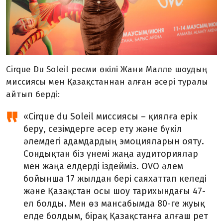
Cirque Du Soleil ресми өкілі Жани Малле шоудың
миссиясы мен Қазақстаннан алған әсері туралы
айтып берді:
«Cirque du Soleil миссиясы – қиялға ерік
беру, сезімдерге әсер ету және бүкіл
әлемдегі адамдардың эмоцияларын ояту.
Сондықтан біз үнемі жаңа аудиториялар
мен жаңа елдерді іздейміз. OVO әлем
бойынша 17 жылдан бері саяхаттап келеді
және Қазақстан осы шоу тарихындағы 47-
ел болды. Мен өз мансабымда 80-ге жуық
елде болдым, бірақ Қазақстанға алғаш рет