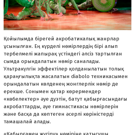
Қойылымда бірегей акробатикалық жанрлар
ұсынылған. Ең күрделі нөмірлердің бірі алып
тербелмелі жапырақ үстіндегі әлсіз тартылған
сымда орындала
тын нөмір саналады
.
У
льтракүлгін эффектілер қолданылатын толық
қараңғылықта
жасалатын
diabolo техникасымен
орындалатын көлденең жонглерлік нөмір
де
ерекше
. Сонымен қатар көрермендер
«көбелектер» әуе дуэтін, батут қабырғасындағы
акробаттарды, әуе гимнастикасы нөмірлерін
және басқа да көптеген әсерлі көріністерді
тамашалай
ала
ды.
«Қ
абырға
мен
жүгіру
» нөміріне қатысушы