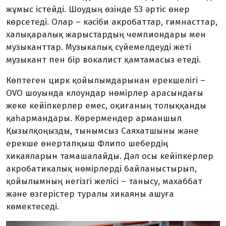
жұмыс істейді. Шоудың өзінде 53 әртіс өнер
көрсетеді. Олар – кәсіби акробаттар, гимнаст
т
ар,
халықаралық жарыстардың чемпиондары мен
музыканттар. Музыкалық сүйемелдеуді жеті
музыкант пен бір вокалист қамтамасыз етеді.
Көптеген цирк қойылымдарынан ерекшелігі –
OVO шоуында клоундар
нөмірлер арасындағы
жеке
кейіпкерлер емес, оқиғаның толыққанды
қаһармандары. Көрермендер арман
шыл
Қызылқоңызды, тынымсыз Саяхатшыны және
ерекше өнертапқыш Флипо шеберді
ң
хикаяларын тамашалайды
. Дәл осы кейіпкерлер
акробатикалық нөмірлерді байланыстырып,
қойылымның негізгі желісі – танысу, махаббат
және өзгерістер туралы хикаяны аш
уға
көмектеседі.