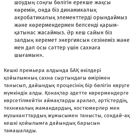
шоудың соңғы бөлігін ерекше жақсы
көремін, онда біз динамикалық
акробатикалық элементтерді орындаймыз
және көрермендермен белсенді қарым-
қатынас жасаймыз. Әр кеш сайын біз
залдың керемет энергиясын сезінеміз және
мен дәл осы сәттер үшін сахнаға
шығамын».
Кешкі премьера алдында БАҚ өкілдері
қойылымның сахна сыртындағы өмірімен
танысып, дайындық процесінің бір бөлігін көруге
мүмкіндік алды. Қонақтар әдетте көрермендерге
көрсетілмейтін аймақтарды аралап, әртістердің,
техникалық мамандардың, костюмерлер мен
музыканттардың жұмысымен танысты, сондай-ақ
кешкі қойылымға дайындық барысын
тамашалады.