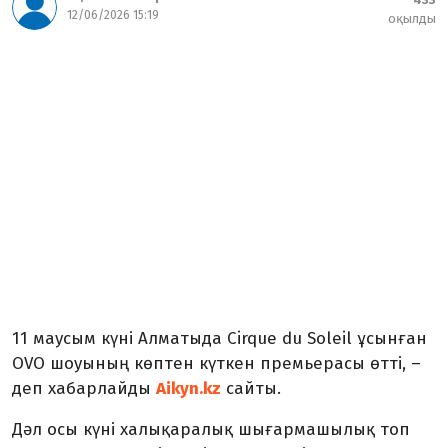
12/06/2026 15:19
оқылды
11 маусым күні Алматыда Cirque du Soleil ұсынған
OVO шоуының көптен күткен премьерасы өтті, –
деп хабарлайды
Aikyn.kz
сайты.
Дәл осы күні халықаралық шығармашылық топ