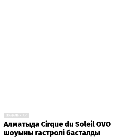
ЖАҢАЛЫҚТАР
Алматыда Cirque du Soleil OVO
шоуының гастролі басталды