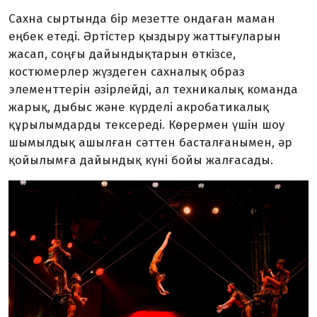
Сахна сыртында бір мезетте ондаған маман
еңбек етеді. Әртістер қыздыру жаттығуларын
жасап, соңғы дайындықтарын өткізсе,
костюмерлер жүздеген сахналық образ
элементтерін әзірлейді, ал техникалық команда
жарық, дыбыс және күрделі акробатикалық
құрылымдарды тексереді. Көрермен үшін шоу
шымылдық ашылған сәттен басталғанымен, әр
қойылымға дайындық күні бойы жалғасады.