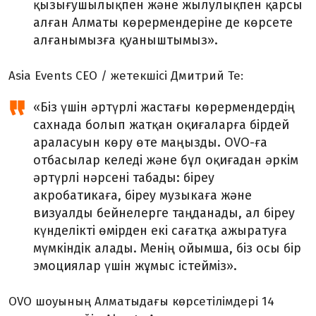
қызығушылықпен және жылулықпен қарсы
алған Алматы көрермендеріне де көрсете
алғанымызға қуаныштымыз».
Asia Events CEO / жетекшісі Дмитрий Те:
«Біз үшін әртүрлі жастағы көрермендердің
сахнада болып жатқан оқиғаларға бірдей
араласуын көру өте маңызды. OVO-ға
отбасылар келеді және бұл оқиғадан әркім
әртүрлі нәрсені табады: біреу
акробатикаға, біреу музыкаға және
визуалды бейнелерге таңданады, ал біреу
күнделікті өмірден екі сағатқа ажыратуға
мүмкіндік алады. Менің ойымша, біз осы бір
эмоциялар үшін жұмыс істейміз».
OVO шоуының Алматыдағы көрсетілімдері 14