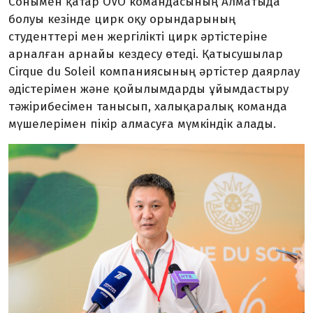
Сонымен қатар OVO командасының Алматыда
болуы кезінде цирк оқу орындарының
студенттері мен жергілікті цирк әртістеріне
арналған арнайы кездесу өтеді. Қатысушылар
Cirque du Soleil компаниясының әртістер даярлау
әдістерімен және қойылымдарды ұйымдастыру
тәжірибесімен танысып, халықаралық команда
мүшелерімен пікір алмасуға мүмкіндік алады.