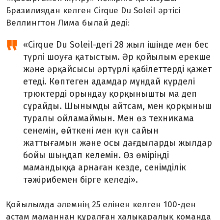
Бразилиядан келген Cirque Du Soleil әртісі
Веллингтон Лима былай деді:
«
Cirque Du Soleil-де
гі
28 жыл ішінде мен бес
түрлі шоуға қатыстым. Әр қойылым ерекше
және
әрқайсысы әртүрлі
қабілеттерді
қажет
етеді. Көптеген адамдар мұндай күрделі
трюктерді орындау қорқынышты ма деп
сұрайды. Шынымды айтсам, мен қорқыныш
туралы ойламаймын. Мен өз техникама
сенемін, өйткені мен күн сайын
жаттығамын және осы дағдыларды жылдар
бойы шыңда
п келемі
н.
Өз
өмір
іңді
мамандыққа арнаған кезде, сенімділік
тәжірибемен бірге келеді
»
.
Қойылымда әлемнің 25 елінен келген 100-ден
астам маманнан құралған халықаралық команда