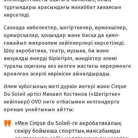
тұрғындары арасындағы махаббат хикаясын
көрсетеді
.
Сахнада көбелектер, шегірткелер, өрмекшілер,
құмырсқалар, қоңыздар және басқа да қиял-
ғажайып микроәлем кейіпкерлері
көрсетіледі
.
Шоу акробатика, театр, музыка, би және
визуалды өнерді біріктіріп, жәндіктер әлемі
туралы оқиғаны кез келген жастағы көрерменге
арналған әсерлі көрініске айналдырады.
Әлем кубогының жеті дүркін иегері және Cirque
Du Soleil әртісі Михаил Костянов
(«Шегіртке»
кейіпкері) OVO неге отбасы
мен келгендерге
ерекше ұнайтынын айтты:
«
Мен Cirque du Soleil-ге акробатикалық
секіру бойынша спорттық мансабы
мды