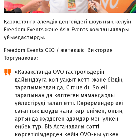
Қазақстанға әлемдік деңгейдегі шоуының келуін
Freedom Events және Asia Events компаниялары
ұйымдастырды.
Freedom Events CEO / жетекшісі Виктория
Торгунакова:
«Қазақстанда OVO гастрольдерін
дайындауға көп уақыт кетті және біздің
тарапымыздан да, Cirque du Soleil
тарапынан да көптеген мамандарды
үйлестіруді талап етті. Көрермендер екі
сағаттық шоуды ғана көргенімен, оның
артында жүздеген адамдар мен үлкен
еңбек тұр. Біз Астанадағы сәтті
көрсетілімдерден кейін OVO-ны үлкен