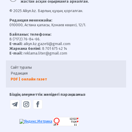
жастан асқан оқырманға арналған.
© 2025 Aikyn.kz. Барлық құқық қорғалған.
Редакция мекенжайы:
010000, Астана қаласы, Қонаев көшесі, 12/1.
Байланыс телефоны:
8 (7172) 76-84-66.
E-mail:
aikyn.kz.gazeti@gmail.com
Жарнама бөлімі:
8 701 675 42 14
E-mail:
reklama.liter@gmail.com
Сайт туралы
Редакция
PDF | онлайн газет
Біздің әлеуметтік желідегі парақшамыз