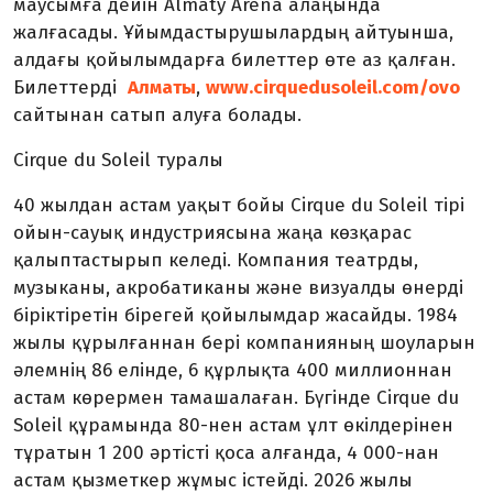
маусымға дейін Almaty Arena алаңында
жалғасады. Ұйымдастырушылардың айтуынша,
алдағы қойылымдарға билеттер өте аз қалған.
Билеттерді
Алматы
,
www.cirquedusoleil.com/ovo
сайтынан сатып алуға болады.
Cirque du Soleil
туралы
40 жылдан астам уақыт бойы Cirque du Soleil тірі
ойын-сауық индустриясына жаңа көзқарас
қалыптастырып келеді. Компания театрды,
музыканы, акробатиканы және визуалды өнерді
біріктіретін бірегей қойылымдар жасайды. 1984
жылы құрылғаннан бері компанияның шоуларын
әлемнің 86 елінде, 6 құрлықта 400 миллионнан
астам көрермен тамашалаған. Бүгінде Cirque du
Soleil құрамында 80-нен астам ұлт өкілдерінен
тұратын 1 200 әртісті қоса алғанда, 4 000-нан
астам қызметкер жұмыс істейді. 2026 жылы