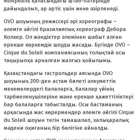
Монреаль қаласындағы штаб-пәтерінде
дайындалып, әр әртіс үшін жеке әзірленеді.
OVO шоуының режиссері әрі хореографы –
әлемге әйгілі бразилиялық хореограф Дебора
Колкер. Ол жәндіктер әлемінен шабыт алған
ерекше көркемдік
шоуды
жасады. Бүгінде OVO –
Cirque du Soleil компаниясының толықтай осы
тақырыпқа арналған жалғыз қойылымы.
Қазақстандағы гастрольдер аясында OVO
шоуының 200-ден астам билеті әлеуметтік
мекемелердегі балаларға, балалар үйінің
тәрбиеленушілеріне және ерекше қажеттіліктері
бар балаларға табысталды. Осы бастаманың
арқасында жас көрермендер әлемге әйгілі Cirque
du Soleil шоуын тегін тамашалап, халықаралық
мәдени оқиғаның бір бөлігіне айналды.