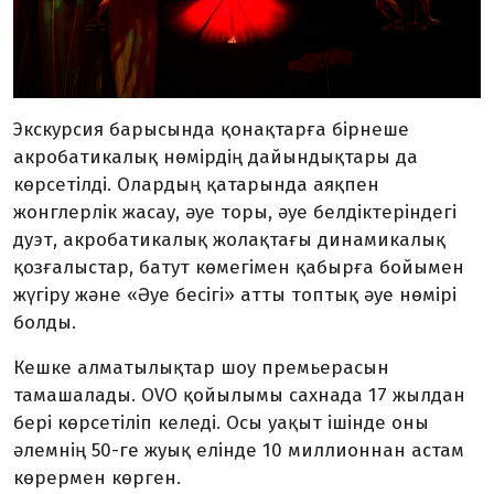
Экскурсия барысында қонақтарға бірнеше
акробатикалық нөмірдің дайындықтары да
көрсетілді. Олардың қатарында аяқпен
жонглерлік жасау, әуе торы, әуе белдіктеріндегі
дуэт, акробатикалық жолақтағы динамикалық
қозғалыстар, батут көмегімен қабырға бойымен
жүгіру және «Әуе бесігі» атты топтық әуе нөмірі
болды.
Кешке алматылықтар шоу премьерасын
тамашалады. OVO қойылымы сахнада 17 жылдан
бері көрсетіліп келеді. Осы уақыт ішінде оны
әлемнің 50-ге жуық елінде 10 миллионнан астам
көрермен көрген.