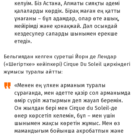
келуім. Біз Астана, Алматы сияқты әдемі
қалаларды көрдік. Бірақ маған ең қатты
ұнағаны – бұл адамдар, олар өте ашық,
мейірімді және қонақжай. Дәл осындай
кездесулер сапарды шынымен ерекше
етеді».
Бельгиядан келген суретші Йорн де Лендар
(«Шегіртке» кейіпкері) Cirque Du Soleil циркіндегі
жұмысы туралы айтты:
«Менен ең үлкен арманым туралы
сұрағанда, мен әдетте қазір сол арманымда
өмір сүріп жатырмын деп жауап беремін.
Он жылдан бері мен Cirque du Soleil-де
өнер көрсетіп келемін, бұл
–
мен үшін
шынымен жақсы көретін жұмыс. Мен өз
мамандығым бойынша акробатпын және