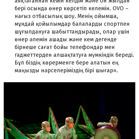
аяқтағаннан кейін келдім және он жыл
дан
бері осында өнер көрсетіп келемін
. OVO
–
нағыз
отбасылық шоу. Менің ойымша,
мұндай қойылымдар балаларды спортпен
шұғылдануға шабыттандырады, олар үшін
өнер әлемін ашады және кем дегенде
бірнеше сағат бойы телефондар мен
гаджеттерден алшақтатуға мүмкіндік береді.
Бұл
біздің
көрерменге бере алатын ең
маңызды нәрселер
іміз
дің бірі шығар
»
.