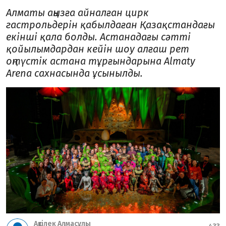
Алматы аңызға айналған цирк
гастрольдерін қабылдаған Қазақстандағы
екінші қала болды. Астанадағы сәтті
қойылымдардан кейін шоу алғаш рет
оңтүстік астана тұрғындарына Almaty
Arena сахнасында ұсынылды.
Ақтілек Алмасұлы
433