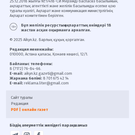
25.12.2018 жылғы №17418-СИ Мерзімді баспасөз басылымын,
ақпараттық агенттікті және желілік басылымды есепке қою
туралы куәлігі, Ақпарат және коммуникация министрлігінің
Ақпарат комитетімен берілген.
Бұл желілік ресурстың ақпараттық өнімдері 18
жастан асқан оқырманға арналған.
© 2025 Aikyn.kz. Барлық құқық қорғалған.
Редакция мекенжайы:
010000, Астана қаласы, Қонаев көшесі, 12/1.
Байланыс телефоны:
8 (7172) 76-84-66.
E-mail:
aikyn.kz.gazeti@gmail.com
Жарнама бөлімі:
8 701 675 42 14
E-mail:
reklama.liter@gmail.com
Сайт туралы
Редакция
PDF | онлайн газет
Біздің әлеуметтік желідегі парақшамыз