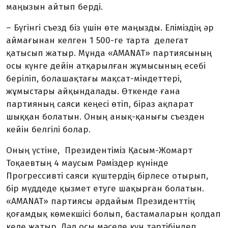
маңызын айтып берді.
– Бүгінгі съезд біз үшін өте маңызды. Еліміздің әр
аймағынан келген 1 500-ге тарта делегат
қатысып жатыр. Мұнда «AMANAT» партиясының
осы күнге дейін атқарылған жұмысының есебі
беріліп, болашақтағы мақсат-міндеттері,
жұмыстары айқындалады. Өткенде ғана
партияның саяси кеңесі өтіп, біраз ақпарат
шыққан болатын. Оның анық-қанығы съезден
кейін белгілі болар.
Оның үстіне, Президентіміз Қасым-Жомарт
Тоқаевтың 4 маусым Рәміздер күнінде
Прогрессивті саяси күштердің бірлесе отырып,
бір мүддеде қызмет етуге шақырған болатын.
«AMANAT» партиясы әрдайым Президенттің
қоғамдық көмекшісі болып, бастамаларын қолдап
келе жатыр. Дәл осы мәселе күн тәртібіндеп