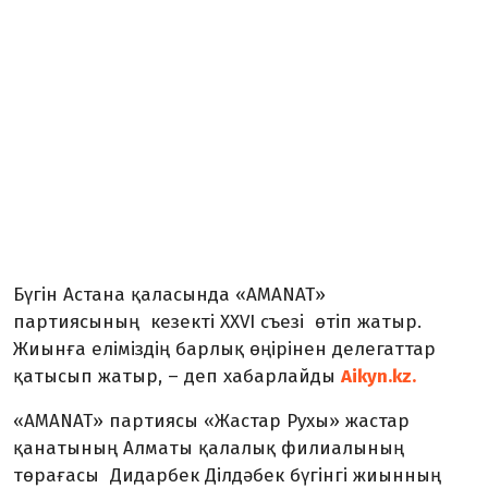
Бүгін Астана қаласында «AMANAT»
партиясының кезекті XXVI съезі өтіп жатыр.
Жиынға еліміздің барлық өңірінен делегаттар
қатысып жатыр, – деп хабарлайды
Aikyn.kz.
«AMANAT» партиясы «Жастар Рухы» жастар
қанатының Алматы қалалық филиалының
төрағасы Дидарбек Ділдәбек бүгінгі жиынның