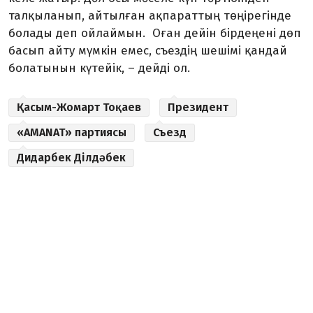
талқыланып, айтылған ақпараттың төңірегінде
болады деп ойлаймын. Оған дейін бірдеңені дөп
басып айту мүмкін емес, съездің шешімі қандай
болатынын күтейік, – дейді ол.
Қасым-Жомарт Тоқаев
Президент
«AMANAT» партиясы
Съезд
Дидарбек Ділдәбек