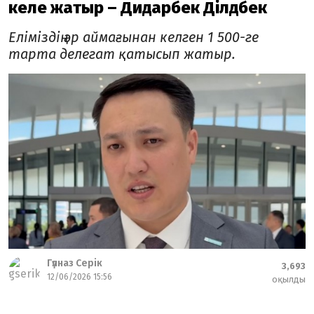
келе жатыр – Дидарбек Ділдәбек
Еліміздің әр аймағынан келген 1 500-ге
тарта делегат қатысып жатыр.
Гүлназ Серік
3,693
12/06/2026 15:56
оқылды