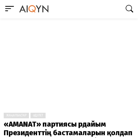
ЖАҢАЛЫҚТАР
ӘДІЛЕТ
«AMANAT» партиясы әрдайым
Президенттің бастамаларын қолдап