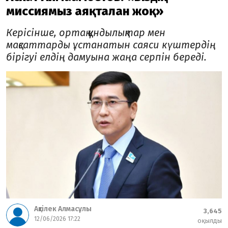
миссиямыз аяқталған жоқ»
Керісінше, ортақ құндылықтар мен
мақсаттарды ұстанатын саяси күштердің
бірігуі елдің дамуына жаңа серпін береді.
Ақтілек Алмасұлы
3,645
12/06/2026 17:22
оқылды