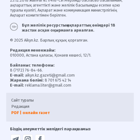
25.12.2018 жылғы №17418-СИ Мерзімді баспасөз басылымын,
ақпараттық агенттікті және желілік басылымды есепке қою
туралы куәлігі, Ақпарат және коммуникация министрлігінің
Ақпарат комитетімен берілген.
Бұл желілік ресурстың ақпараттық өнімдері 18
жастан асқан оқырманға арналған.
© 2025 Aikyn.kz. Барлық құқық қорғалған.
Редакция мекенжайы:
010000, Астана қаласы, Қонаев көшесі, 12/1.
Байланыс телефоны:
8 (7172) 76-84-66.
E-mail:
aikyn.kz.gazeti@gmail.com
Жарнама бөлімі:
8 701 675 42 14
E-mail:
reklama.liter@gmail.com
Сайт туралы
Редакция
PDF | онлайн газет
Біздің әлеуметтік желідегі парақшамыз