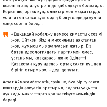
кезеңнің аяқталуы ретінде қабылдауға болмайды.
Керісінше, ортақ құндылықтар мен мақсаттарды
ұстанатын саяси күштердің бірігуі елдің дамуына
жаңа серпін береді.
«Ешқандай қобалжу немесе қимастық сезімі
жоқ. Өйткені біздің миссиямыз аяқталған
жоқ, жұмысымыз жалғасып жатыр. Біз
бөтен идеологиядағы партиямен емес,
ұстанымы, көзқарасы және Әділетті
Қазақстан құру идеясы ортақ саяси күшпен
бірігіп отырмыз», – деді депутат.
Асхат Аймағамбетовтің сөзінше, бұл бірігу саяси
күштердің әлеуетін арттырып, алдағы уақытта
ауқымды мақсаттарға қол жеткізуге мүмкіндік
береді.