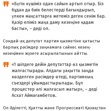
«Бүгін күшіміз одан сайын артып отыр. Біз
бұдан да биік белестерді бағындырып,
үлкен мақсаттарға жетеміз деген сенім бар.
Қазір еліміз жаңа даму кезеңіне қадам
басты», – деді ол.
Сондай-ақ депутат партия қызметіне қатысты
барлық рәсімдер заңнамаға сәйкес кезең-
кезеңімен жүзеге асырылатынын айтты.
«1 шілдеге дейін депутаттар өз қызметін
жалғастырады. Алдағы уақытта заңда
көзделген рәсімдер өтеді, партияның
съездері ұйымдастырылады. Бұл
процестер әлі жалғасып жатыр», – деді
Асхат Аймағамбетов.
Ол Әділетті, Қуатты және Прогрессивті Қазақстан