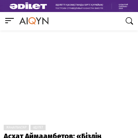
ЖАҢАЛЫҚТАР
ӘДІЛЕТ
Асхат Аймағамбетов: «Біздің