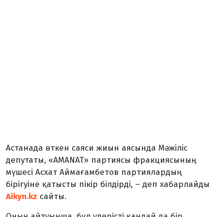
Астанада өткен саяси жиын аясында Мәжіліс
депутаты, «AMANAT» партиясы фракциясының
мүшесі Асхат Аймағамбетов партиялардың
бірігуіне қатысты пікір білдірді, – деп хабарлайды
Aikyn.kz
сайты.
Оның айтуынша, бұл үдерісті қандай да бір