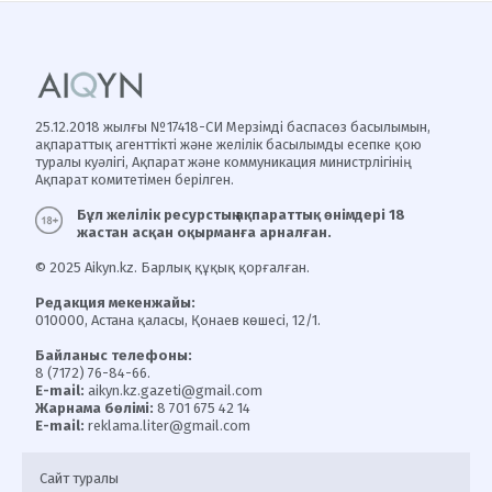
25.12.2018 жылғы №17418-СИ Мерзімді баспасөз басылымын,
ақпараттық агенттікті және желілік басылымды есепке қою
туралы куәлігі, Ақпарат және коммуникация министрлігінің
Ақпарат комитетімен берілген.
Бұл желілік ресурстың ақпараттық өнімдері 18
жастан асқан оқырманға арналған.
© 2025 Aikyn.kz. Барлық құқық қорғалған.
Редакция мекенжайы:
010000, Астана қаласы, Қонаев көшесі, 12/1.
Байланыс телефоны:
8 (7172) 76-84-66.
E-mail:
aikyn.kz.gazeti@gmail.com
Жарнама бөлімі:
8 701 675 42 14
E-mail:
reklama.liter@gmail.com
Сайт туралы