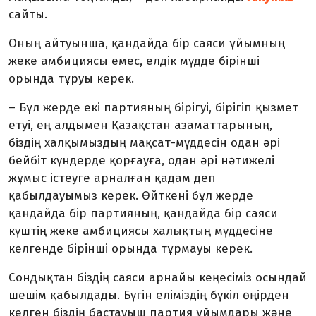
сайты.
Оның айтуынша,
қандайда бір саяси ұйымның
жеке амбициясы емес, елдік мүдде бірінші
орында тұруы керек.
– Бұл жерде екі партияның бірігуі, бірігіп қызмет
етуі, ең алдымен Қазақстан азаматтарының,
біздің халқымыздың мақсат-мүддесін одан әрі
бейбіт күндерде қорғауға, одан әрі нәтижелі
жұмыс істеуге арналған қадам деп
қабылдауымыз керек. Өйткені бұл жерде
қандайда бір партияның, қандайда бір саяси
күштің жеке амбициясы халықтың мүддесіне
келгенде бірінші орында тұрмауы керек.
Сондықтан біздің саяси арнайы кеңесіміз осындай
шешім қабылдады.
Бүгін еліміздің бүкіл өңірден
келген біздің бастауыш партия ұйымдары және