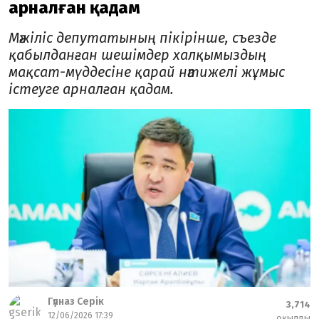
арналған қадам
Мәжіліс депутатының пікірінше, съезде
қабылданған шешімдер халқымыздың
мақсат-мүддесіне қарай нәтижелі жұмыс
істеуге арналған қадам.
Гүлназ Серік
3,714
12/06/2026 17:39
оқылды