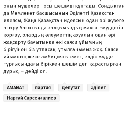
оның мүшелері осы шешімді құптады. Сондықтан
да Мемлекет басшысының Әділетті Қазақстан
идеясы, Жаңа Қазақстан идеясын одан әрі жүзеге
асыру бағытында халқымыздың мақсат-мүддесін
қорғау, олардың әлеуметтің ахуалын одан әрі
жақсарту бағытында екі саяси ұйымның
бірігуінен біз ұтпасақ, ұтылғанымыз жоқ. Саяси
ұйымның жеке амбициясы емес, елдік мүдде
тұрғысындағы біріккен шешім деп қарастырған
дұрыс,
– дейді ол.
AMANAT
партия
Депутат
әділет
Нартай Сәрсенғалиев