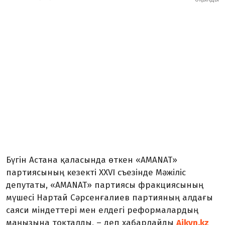
Бүгін Астана қаласында өткен «AMANAT»
партиясының кезекті XXVI съезінде Мәжіліс
депутаты, «AMANAT» партиясы фракциясының
мүшесі Нартай Сәрсенғалиев партияның алдағы
саяси міндеттері мен елдегі реформалардың
маңызына тоқталды, – деп хабарлайды
Aikyn.kz