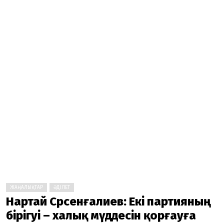
ЖАҢАЛЫҚТАР
ӘДІЛЕТ
Нартай Сәрсенғалиев: Екі партияның
бірігуі – халық мүддесін қорғауға