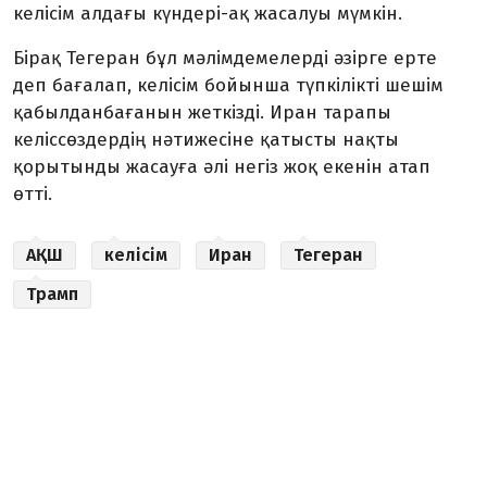
келісім алдағы күндері-ақ жасалуы мүмкін.
Бірақ Тегеран бұл мәлімдемелерді әзірге ерте
деп бағалап, келісім бойынша түпкілікті шешім
қабылданбағанын жеткізді. Иран тарапы
келіссөздердің нәтижесіне қатысты нақты
қорытынды жасауға әлі негіз жоқ екенін атап
өтті.
АҚШ
келісім
Иран
Тегеран
Трамп