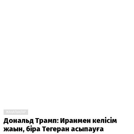
ЖАҢАЛЫҚТАР
Дональд Трамп: Иранмен келісім
жақын, бірақ Тегеран асықпауға