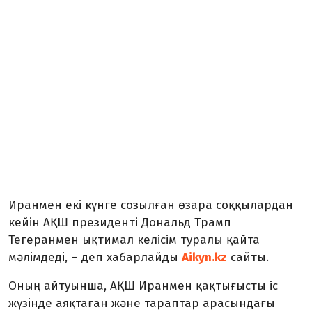
Иранмен екі күнге созылған өзара соққылардан
кейін АҚШ президенті Дональд Трамп
Тегеранмен ықтимал келісім туралы қайта
мәлімдеді, – деп хабарлайды
Aikyn.kz
сайты.
Оның айтуынша, АҚШ Иранмен қақтығысты іс
жүзінде аяқтаған және тараптар арасындағы