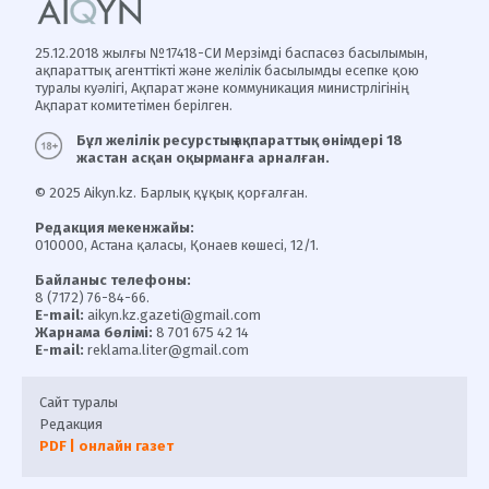
25.12.2018 жылғы №17418-СИ Мерзімді баспасөз басылымын,
ақпараттық агенттікті және желілік басылымды есепке қою
туралы куәлігі, Ақпарат және коммуникация министрлігінің
Ақпарат комитетімен берілген.
Бұл желілік ресурстың ақпараттық өнімдері 18
жастан асқан оқырманға арналған.
© 2025 Aikyn.kz. Барлық құқық қорғалған.
Редакция мекенжайы:
010000, Астана қаласы, Қонаев көшесі, 12/1.
Байланыс телефоны:
8 (7172) 76-84-66.
E-mail:
aikyn.kz.gazeti@gmail.com
Жарнама бөлімі:
8 701 675 42 14
E-mail:
reklama.liter@gmail.com
Сайт туралы
Редакция
PDF | онлайн газет