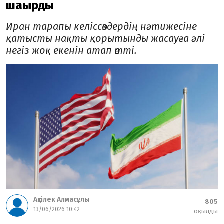
шақырды
Иран тарапы келіссөздердің нәтижесіне
қатысты нақты қорытынды жасауға әлі
негіз жоқ екенін атап өтті.
Ақтілек Алмасұлы
805
13/06/2026 10:42
оқылды