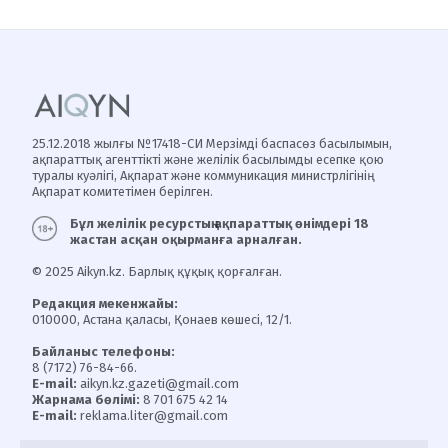
25.12.2018 жылғы №17418-СИ Мерзімді баспасөз басылымын,
ақпараттық агенттікті және желілік басылымды есепке қою
туралы куәлігі, Ақпарат және коммуникация министрлігінің
Ақпарат комитетімен берілген.
Бұл желілік ресурстың ақпараттық өнімдері 18
жастан асқан оқырманға арналған.
© 2025 Aikyn.kz. Барлық құқық қорғалған.
Редакция мекенжайы:
010000, Астана қаласы, Қонаев көшесі, 12/1.
Байланыс телефоны:
8 (7172) 76-84-66.
E-mail:
aikyn.kz.gazeti@gmail.com
Жарнама бөлімі:
8 701 675 42 14
E-mail:
reklama.liter@gmail.com