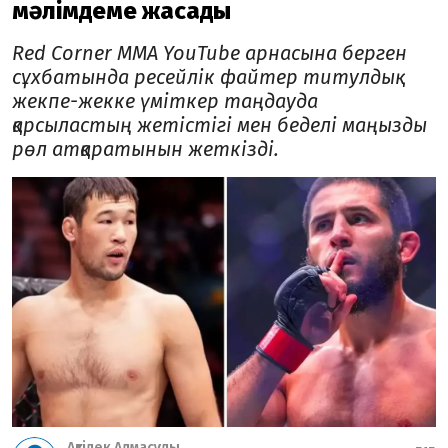
мәлімдеме жасады
Red Corner MMA YouTube арнасына берген
сұхбатында ресейлік файтер титулдық
жекпе-жекке үміткер таңдауда
қарсыластың жетістігі мен беделі маңызды
рөл атқаратынын жеткізді.
Ақтілек Алмасұлы