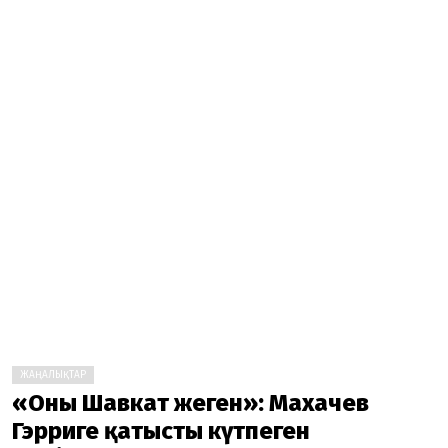
ЖАҢАЛЫҚТАР
«Оны Шавкат жеңген»: Махачев
Гэрриге қатысты күтпеген