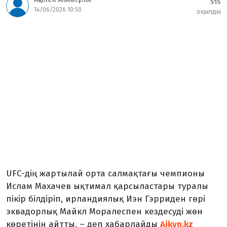
515
14/06/2026 10:50
оқылды
UFC-дің жартылай орта салмақтағы чемпионы
Ислам Махачев ықтимал қарсыластары туралы
пікір білдіріп, ирландиялық Иэн Гэрриден гөрі
эквадорлық Майкл Моралеспен кездесуді жөн
көретінін айтты, – деп хабарлайды
Aikyn.kz