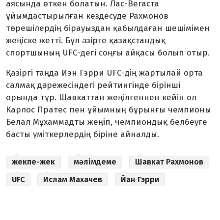
аясында өткен болатын. Лас-Вегаста
ұйымдастырылған кездесуде Рахмонов
төрешілердің бірауыздан қабылдаған шешімімен
жеңіске жетті. Бұл әзірге қазақстандық
спортшының UFC-дегі соңғы айқасы болып отыр.
Қазіргі таңда Иэн Гэрри UFC-дің жартылай орта
салмақ дәрежесіндегі рейтингінде бірінші
орында тұр. Шавкаттан жеңілгеннен кейін ол
Карлос Пратес пен ұйымның бұрынғы чемпионы
Белал Мұхаммадты жеңіп, чемпиондық белбеуге
басты үміткерлердің біріне айналды.
жекпе-жек
мәлімдеме
Шавкат Рахмонов
UFC
Ислам Махачев
Йан Гэрри