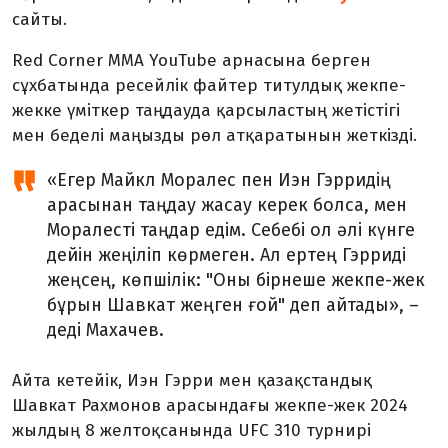
сайты.
Red Corner MMA YouTube арнасына берген
сұхбатында ресейлік файтер титулдық жекпе-
жекке үміткер таңдауда қарсыластың жетістігі
мен беделі маңызды рөл атқаратынын жеткізді.
«Егер Майкл Моралес пен Иэн Гэрридің
арасынан таңдау жасау керек болса, мен
Моралесті таңдар едім. Себебі ол әлі күнге
дейін жеңіліп көрмеген. Ал ертең Гэрриді
жеңсең, көпшілік: "Оны бірнеше жекпе-жек
бұрын Шавкат жеңген ғой" деп айтады», –
деді Махачев.
Айта кетейік, Иэн Гэрри мен қазақстандық
Шавкат Рахмонов арасындағы жекпе-жек 2024
жылдың 8 желтоқсанында UFC 310 турнирі