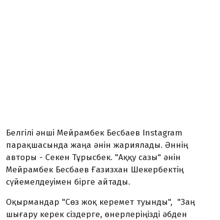
Белгілі әнші Мейрамбек Бесбаев Instagram
парақшасында жаңа әнін жариялады. Әннің
авторы - Секен Тұрысбек. "Аққу сазы" әнін
Мейрамбек Бесбаев Ғазизхан Шекербектің
сүйемелдеуімен бірге айтады.
Оқырмандар "Сөз жоқ керемет туынды", "Заң
шығару керек сіздерге, өнерлеріңізді әбден