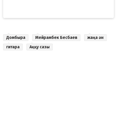
Домбыра
Мейрамбек Бесбаев
жаңа ән
гитара
Аққу сазы