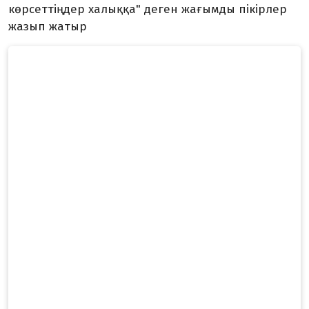
көрсеттіңдер халыққа" деген жағымды пікірлер
жазып жатыр