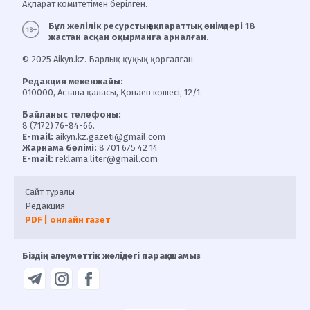
Ақпарат комитетімен берілген.
Бұл желілік ресурстың ақпараттық өнімдері 18
жастан асқан оқырманға арналған.
© 2025 Aikyn.kz. Барлық құқық қорғалған.
Редакция мекенжайы:
010000, Астана қаласы, Қонаев көшесі, 12/1.
Байланыс телефоны:
8 (7172) 76-84-66.
E-mail:
aikyn.kz.gazeti@gmail.com
Жарнама бөлімі:
8 701 675 42 14
E-mail:
reklama.liter@gmail.com
Сайт туралы
Редакция
PDF | онлайн газет
Біздің әлеуметтік желідегі парақшамыз