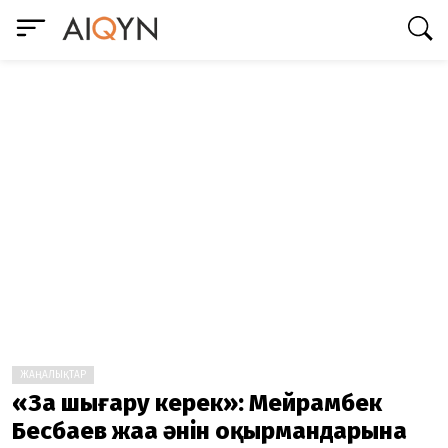
ЖАҢАЛЫҚТАР
«Заң шығару керек»: Мейрамбек
Бесбаев жаңа әнін оқырмандарына