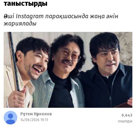
таныстырды
Әнші Instagram парақшасында жаңа әнін
жариялады
Рүстем Нүркенов
9,643
14/06/2026 19:11
оқылды