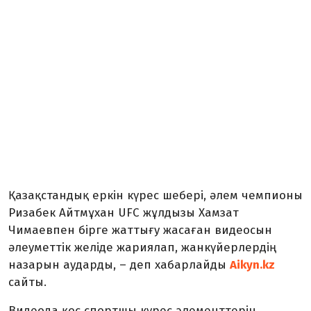
Қазақстандық еркін күрес шебері, әлем чемпионы
Ризабек Айтмұхан UFC жұлдызы Хамзат
Чимаевпен бірге жаттығу жасаған видеосын
әлеуметтік желіде жариялап, жанкүйерлердің
назарын аударды, – деп хабарлайды
Aikyn.kz
сайты.
Видеода қос спортшы күрес элементтерін