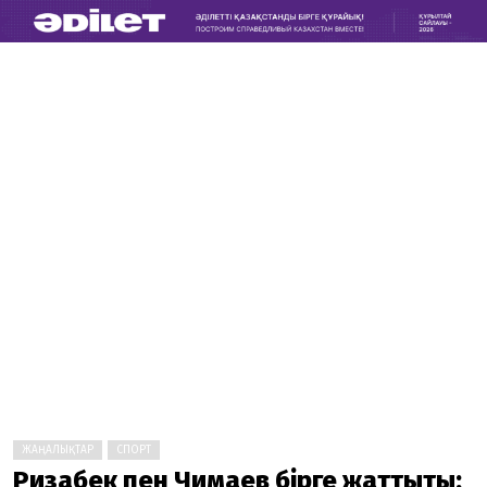
ЖАҢАЛЫҚТАР
СПОРТ
Ризабек пен Чимаев бірге жаттықты: