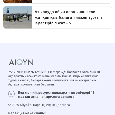
25.12.2018 жылғы №17418-СИ Мерзімді баспасөз басылымын,
ақпараттық агенттікті және желілік басылымды есепке қою
туралы куәлігі, Ақпарат және коммуникация министрлігінің
Ақпарат комитетімен берілген.
Бұл желілік ресурстың ақпараттық өнімдері 18
жастан асқан оқырманға арналған.
© 2025 Aikyn.kz. Барлық құқық қорғалған.
Редакция мекенжайы: