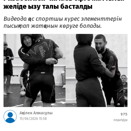
желіде қызу талқы басталды
Видеода қос спортшы күрес элементтерін
пысықтап жатқанын көруге болады.
Ақтілек Алмасұлы
975
15/06/2026 15:58
оқылды