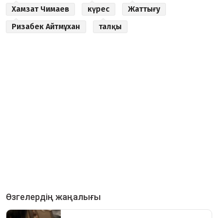
Хамзат Чимаев
күрес
Жаттығу
Ризабек Айтмұхан
талқы