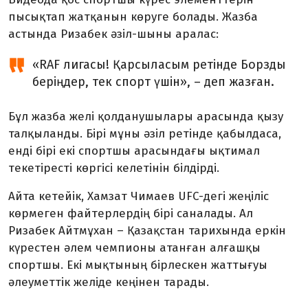
пысықтап жатқанын көруге болады. Жазба
астында Ризабек әзіл-шыны аралас:
«RAF лигасы! Қарсыласым ретінде Борзды
беріңдер, тек спорт үшін», – деп жазған.
Бұл жазба желі қолданушылары арасында қызу
талқыланды. Бірі мұны әзіл ретінде қабылдаса,
енді бірі екі спортшы арасындағы ықтимал
текетіресті көргісі келетінін білдірді.
Айта кетейік, Хамзат Чимаев UFC-дегі жеңіліс
көрмеген файтерлердің бірі саналады. Ал
Ризабек Айтмұхан – Қазақстан тарихында еркін
күрестен әлем чемпионы атанған алғашқы
спортшы. Екі мықтының бірлескен жаттығуы
әлеуметтік желіде кеңінен тарады.