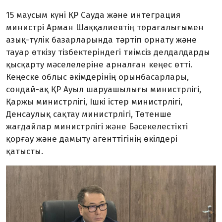
15 маусым күні ҚР Сауда және интеграция
министрі Арман Шаққалиевтің төрағалығымен
азық-түлік базарларында тәртіп орнату және
тауар өткізу тізбектеріндегі тиімсіз делдалдарды
қысқарту мәселелеріне арналған кеңес өтті.
Кеңеске облыс әкімдерінің орынбасарлары,
сондай-ақ ҚР Ауыл шаруашылығы министрлігі,
Қаржы министрлігі, Ішкі істер министрлігі,
Денсаулық сақтау министрлігі, Төтенше
жағдайлар министрлігі және Бәсекелестікті
қорғау және дамыту агенттігінің өкілдері
қатысты.