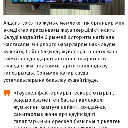
Алдағы уақытта жұмыс мемлекеттік органдар мен
әкімдіктер арасындағы жауапкершілікті нақты
бөлуді көздейтін бірыңғай алгоритм негізінде
жалғасады. Өңірлерге базарларды бақылауды
күшейту, бейнебақылау жүйелерін орнату және
тиімсіз делдалдарды анықтап, оларды осы
жүйеден шығару жұмыстарын жандандыру
тапсырылды. Сонымен қатар сауда
үстемақыларына бақылау күшейтілуде.
«Тәуекел факторларын ескере отырып,
заңсыз қызметтен бастап көлеңкелі
жұмыспен қамтуға дейінгі, сондай-ақ
санитарлық және өрт қауіпсіздігі
талаптарының өрескел бұзылуы тіркелген