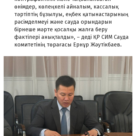
өнімдер, көлеңкелі айналым, кассалық
тәртіптің бұзылуы, еңбек қатынастарының
рәсімделмеуі және сауда орындарын
бірнеше мәрте қосалқы жалға беру
фактілері анықталды», – деді ҚР СИМ Сауда
комитетінің төрағасы Ернұр Жәутікбаев.