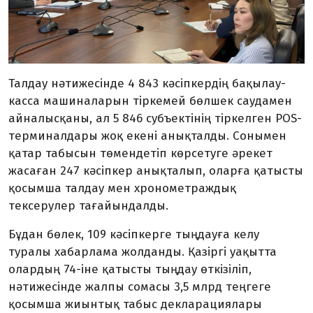
Талдау нәтижесінде 4 843 кәсіпкердің бақылау-
касса машиналарын тіркемей бөлшек саудамен
айналысқаны, ал 5 846 субъектінің тіркелген POS-
терминалдары жоқ екені анықталды. Сонымен
қатар табысын төмендетіп көрсетуге әрекет
жасаған 247 кәсіпкер анықталып, оларға қатысты
қосымша талдау мен хронометраждық
тексерулер тағайындалды.
Бұдан бөлек, 109 кәсіпкерге тыңдауға келу
туралы хабарлама жолданды. Қазіргі уақытта
олардың 74-іне қатысты тыңдау өткізіліп,
нәтижесінде жалпы сомасы 3,5 млрд теңгеге
қосымша жиынтық табыс декларациялары