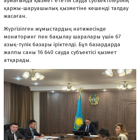
аумағында қызмет ететін сауда субъектілерінің
қаржы-шаруашылық қызметіне кешенді талдау
жасаған.
Жүргізілген жұмыстардың нәтижесінде
мониторинг пен бақылау шаралары үшін 67
азық-түлік базары іріктелді. Бұл базардарда
жалпы саны 16 640 сауда субъектісі қызмет
атқарады.