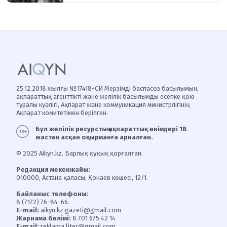
25.12.2018 жылғы №17418-СИ Мерзімді баспасөз басылымын,
ақпараттық агенттікті және желілік басылымды есепке қою
туралы куәлігі, Ақпарат және коммуникация министрлігінің
Ақпарат комитетімен берілген.
Бұл желілік ресурстың ақпараттық өнімдері 18
жастан асқан оқырманға арналған.
© 2025 Aikyn.kz. Барлық құқық қорғалған.
Редакция мекенжайы:
010000, Астана қаласы, Қонаев көшесі, 12/1.
Байланыс телефоны:
8 (7172) 76-84-66.
E-mail:
aikyn.kz.gazeti@gmail.com
Жарнама бөлімі:
8 701 675 42 14
E-mail:
reklama.liter@gmail.com