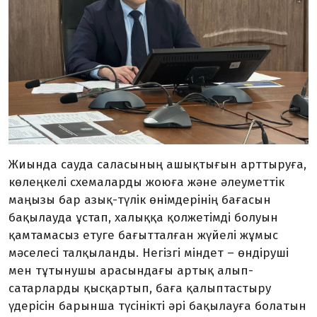
Жиында сауда саласының ашықтығын арттыруға,
көлеңкелі схемаларды жоюға және әлеуметтік
маңызы бар азық-түлік өнімдерінің бағасын
бақылауда ұстап, халыққа қолжетімді болуын
қамтамасыз етуге бағытталған жүйелі жұмыс
мәселесі талқыланды. Негізгі міндет – өндіруші
мен тұтынушы арасындағы артық алып-
сатарларды қысқартып, баға қалыптастыру
үдерісін барынша түсінікті әрі бақылауға болатын