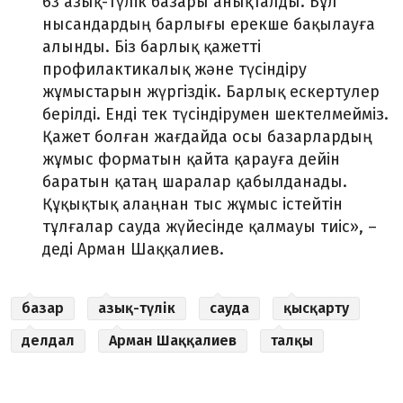
63 азық-түлік базары анықталды. Бұл
нысандардың барлығы ерекше бақылауға
алынды. Біз барлық қажетті
профилактикалық және түсіндіру
жұмыстарын жүргіздік. Барлық ескертулер
берілді. Енді тек түсіндірумен шектелмейміз.
Қажет болған жағдайда осы базарлардың
жұмыс форматын қайта қарауға дейін
баратын қатаң шаралар қабылданады.
Құқықтық алаңнан тыс жұмыс істейтін
тұлғалар сауда жүйесінде қалмауы тиіс», –
деді Арман Шаққалиев.
базар
азық-түлік
сауда
қысқарту
делдал
Арман Шаққалиев
талқы