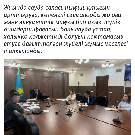
Жиында сауда саласының ашықтығын
арттыруға, көлеңкелі схемаларды жоюға
және әлеуметтік маңызы бар азық-түлік
өнімдерінің бағасын бақылауда ұстап,
халыққа қолжетімді болуын қамтамасыз
етуге бағытталған жүйелі жұмыс мәселесі
талқыланды.