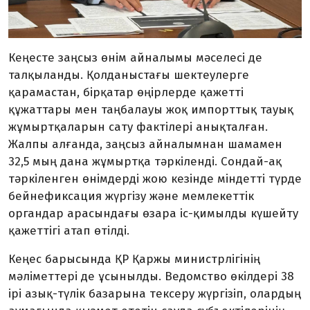
Кеңесте заңсыз өнім айналымы мәселесі де
талқыланды. Қолданыстағы шектеулерге
қарамастан, бірқатар өңірлерде қажетті
құжаттары мен таңбалауы жоқ импорттық тауық
жұмыртқаларын сату фактілері анықталған.
Жалпы алғанда, заңсыз айналымнан шамамен
32,5 мың дана жұмыртқа тәркіленді. Сондай-ақ
тәркіленген өнімдерді жою кезінде міндетті түрде
бейнефиксация жүргізу және мемлекеттік
органдар арасындағы өзара іс-қимылды күшейту
қажеттігі атап өтілді.
Кеңес барысында ҚР Қаржы министрлігінің
мәліметтері де ұсынылды. Ведомство өкілдері 38
ірі азық-түлік базарына тексеру жүргізіп, олардың