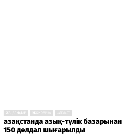
ЖАҢАЛЫҚТАР
ЭКОНОМИКА
ӘЛЕУМЕТ
Қазақстанда азық-түлік базарынан
150 делдал шығарылды