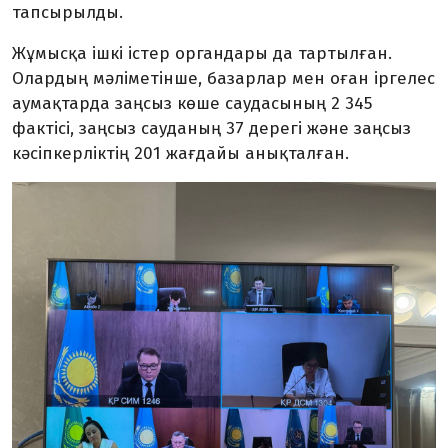
тапсырылды.
Жұмысқа ішкі істер органдары да тартылған.
Олардың мәліметінше, базарлар мен оған іргелес
аумақтарда заңсыз көше саудасының 2 345
фактісі, заңсыз сауданың 37 дерегі және заңсыз
кәсіпкерліктің 201 жағдайы анықталған.