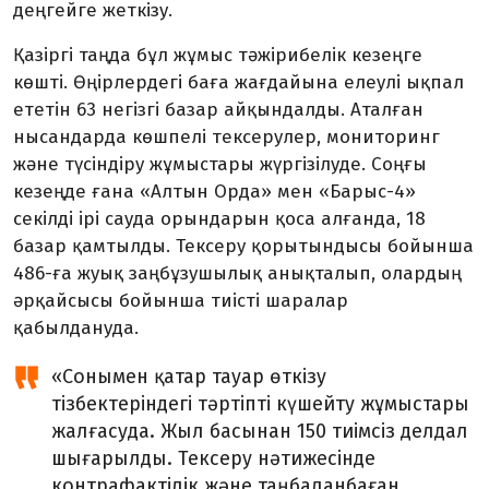
деңгейге жеткізу.
Қазіргі таңда бұл жұмыс тәжірибелік кезеңге
көшті. Өңірлердегі баға жағдайына елеулі ықпал
ететін 63 негізгі базар айқындалды. Аталған
нысандарда көшпелі тексерулер, мониторинг
және түсіндіру жұмыстары жүргізілуде. Соңғы
кезеңде ғана «Алтын Орда» мен «Барыс-4»
секілді ірі сауда орындарын қоса алғанда, 18
базар қамтылды. Тексеру қорытындысы бойынша
486-ға жуық заңбұзушылық анықталып, олардың
әрқайсысы бойынша тиісті шаралар
қабылдануда.
«Сонымен қатар тауар өткізу
тізбектеріндегі тәртіпті күшейту жұмыстары
жалғасуда. Жыл басынан 150 тиімсіз делдал
шығарылды. Тексеру нәтижесінде
контрафактілік және таңбаланбаған