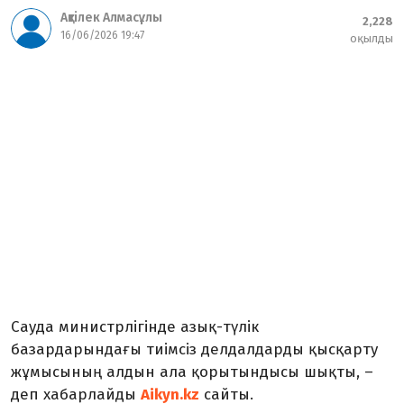
Ақтілек Алмасұлы
2,228
16/06/2026 19:47
оқылды
Сауда министрлігінде азық-түлік
базардарындағы тиімсіз делдалдарды қысқарту
жұмысының алдын ала қорытындысы шықты, –
деп хабарлайды
Aikyn.kz
сайты.