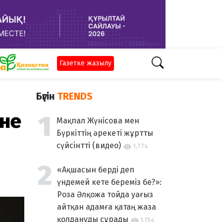
Газетке жазылу
Бүгін
TRENDS
әне
Мақпал Жүнісова мен
Бүркіттің әрекеті жұртты
сүйсінтті (видео)
1,774
«Ақшасын берді деп
үндемей кете береміз бе?»:
Роза Әлқожа тойда уағыз
айтқан адамға қатаң жаза
қолдануды сұрады
1,154