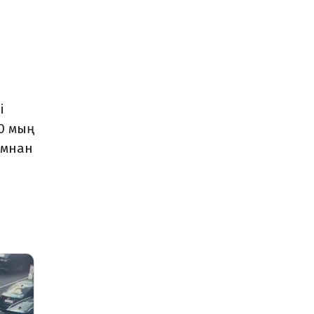
і
0 мың
ымнан