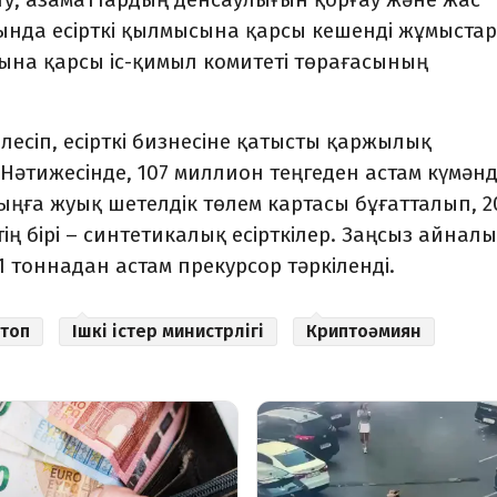
ында есірткі қылмысына қарсы кешенді жұмыстар
ысына қарсы іс-қимыл комитеті төрағасының
есіп, есірткі бизнесіне қатысты қаржылық
Нәтижесінде, 107 миллион теңгеден астам күмәнд
ыңға жуық шетелдік төлем картасы бұғатталып, 2
тің бірі – синтетикалық есірткілер. Заңсыз айнал
11 тоннадан астам прекурсор тәркіленді.
топ
Ішкі істер министрлігі
Криптоәмиян