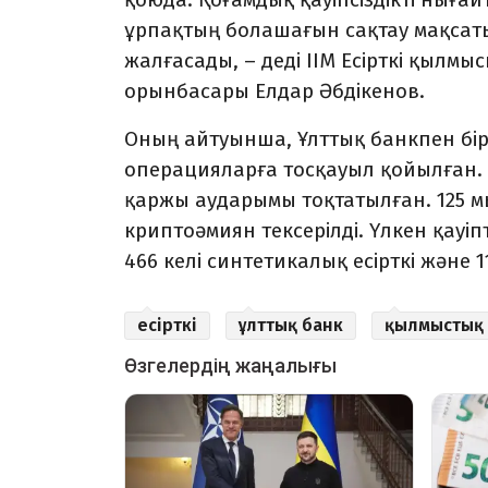
ұрпақтың болашағын сақтау мақсат
жалғасады, – деді ІІМ Есірткі қылм
орынбасары Елдар Әбдікенов.
Оның айтуынша, Ұлттық банкпен бірл
операцияларға тосқауыл қойылған. 
қаржы аударымы тоқтатылған. 125 м
криптоәмиян тексерілді. Үлкен қауіп
466 келі синтетикалық есірткі және 
есірткі
ұлттық банк
қылмыстық 