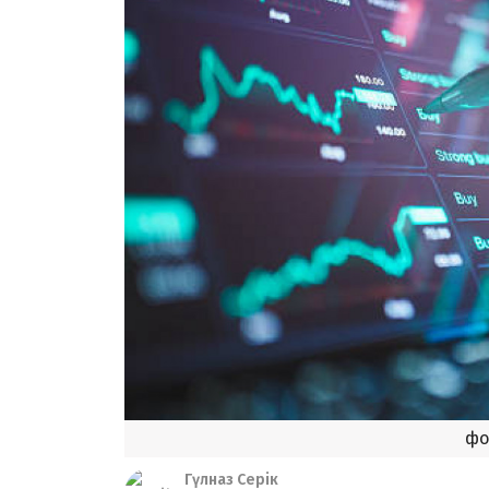
фо
Гүлназ Серік