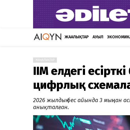
ЖАҢАЛЫҚТАР
АУЫЛ
ЭКОНОМИК
ЖАҢАЛЫҚТАР
ІІМ елдегі есіртк
цифрлық схемала
2026 жылдың бес айында 3 мыңнан
анықталған.