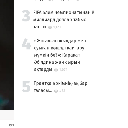
FIFA әлем чемпионатынан 9
миллиард доллар табыс
тапты
1,123
«Жоғалған жылдар мен
суыған көңілді қайтару
мүмкін бе?»: Қарақат
Әбілдина жан сырын
ақтарды
1,071
Грантқа әркімнің-ақ бар
таласы...
473
391