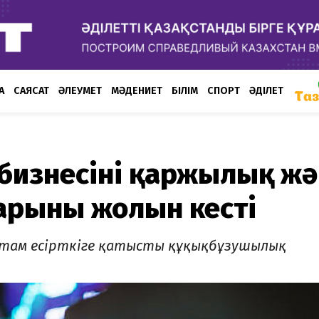
А
САЯСАТ
ӘЛЕУМЕТ
МӘДЕНИЕТ
БІЛІМ
СПОРТ
ӘДІЛЕТ
і бизнесінің қаржылық ж
рының жолын кесті
 астам есірткіге қатысты құқықбұзушылық