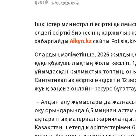
17/06/2026 09:41
Ішкі істер министрлігі есірткі қылм
елдегі есірткі бизнесінің қаржылық
хабарлайды
Aikyn.kz
сайты Polisia.k
Олардың мәліметінше, 2026 жылдың б
құқықбұзушылықтың жолы кесіліп, 1
ұйымдасқан қылмыстық топтың, оның
Синтетикалық есірткі өндіретін 12 
жуық заңсыз онлайн-ресурс бұғаттау
– Алдын алу жұмыстары да жалғасы
оқу орындарында 6,5 мыңнан астам ес
ақпараттық материал жарияланды. 
Қазақстан шетелдік әріптестерімен б
қоюда. Қоғамдық қауіпсіздікті ныға