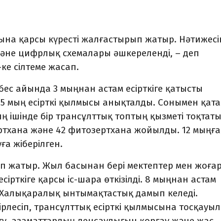
ысына қарсы күресті жалғастырып жатыр. Нәтижесі
 және цифрлық схемалары әшкереленді, – деп
z-ке сілтеме жасап.
ес айында 3 мыңнан астам есірткіге қатысты
,5 мың есірткі қылмысы анықталды. Сонымен қата
 ішінде бір трансұлттық топтың қызметі тоқтат
зертхана және 42 фитозертхана жойылды. 12 мыңға
ға жіберілген.
п жатыр. Жыл басынан бері мектептер мен жоға
ірткіге қарсы іс-шара өткізілді. 8 мыңнан астам
Халықаралық ынтымақтастық дамып келеді.
ірлесіп, трансұлттық есірткі қылмысына тосқауыл
йту, азаматтардың денсаулығын қорғау және жас