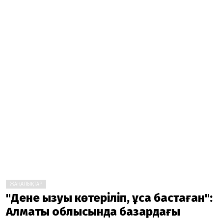
ЖАҢАЛЫҚТАР
"Дене қызуы көтеріліп, құса бастаған":
Алматы облысында базардағы