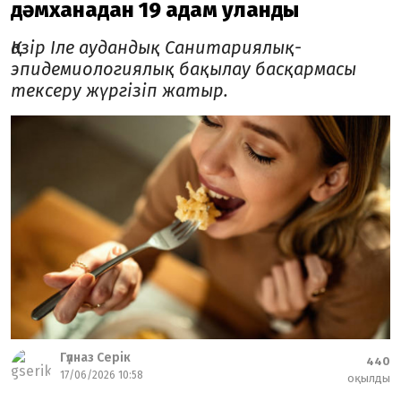
дәмханадан 19 адам уланды
Қазір Іле аудандық Санитариялық-
эпидемиологиялық бақылау басқармасы
тексеру жүргізіп жатыр.
Гүлназ Серік
440
17/06/2026 10:58
оқылды