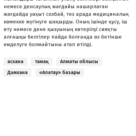
немесе денсаулық жағдайы нашарлаған
жағдайда уақыт созбай, тез арада медициналық
көмекке жүгінуге шақырды. Оның ішінде құсу, іш
өту немесе дене қызуының көтерілуі сияқты
алғашқы белгілер пайда болғанда өз бетінше
емделуге болмайтыны атап өтілді.
асхана
тамақ
Алматы облысы
Дәмхана
«Алатау» базары