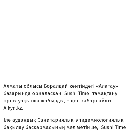
Алматы облысы Боралдай кентіндегі «Алатау»
базарында орналасқан Sushi Time тамақтану
орны уақытша жабылды, – деп хабарлайды
Aikyn.kz.
Іле аудандық Санитариялық-эпидемиологиялық
бақылау басқармасының мәліметінше, Sushi Time