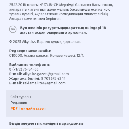
25.12.2018 жылғы №17418-СИ Мерзімді баспасөз басылымын,
ақпараттық агенттікті және желілік басылымды есепке қою
туралы куәлігі, Ақпарат және коммуникация министрлігінің
Ақпарат комитетімен берілген.
Бұл желілік ресурстың ақпараттық өнімдері 18
жастан асқан оқырманға арналған.
© 2025 Aikyn.kz. Барлық құқық қорғалған.
Редакция мекенжайы:
010000, Астана қаласы, Қонаев көшесі, 12/1.
Байланыс телефоны:
8 (7172) 76-84-66.
E-mail:
aikyn.kz.gazeti@gmail.com
Жарнама бөлімі:
8 701 675 42 14
E-mail:
reklama.liter@gmail.com
Сайт туралы
Редакция
PDF | онлайн газет
Біздің әлеуметтік желідегі парақшамыз