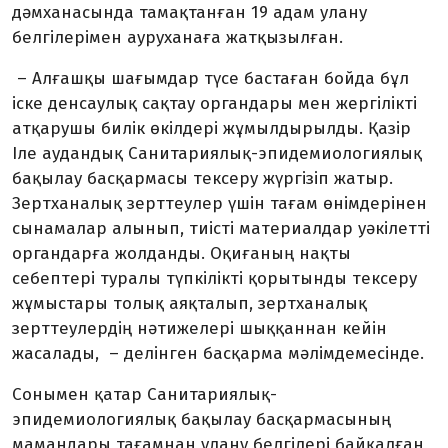
дәмханасында тамақтанған 19 адам улану
белгілерімен ауруханаға жатқызылған.
– Алғашқы шағымдар түсе бастаған бойда бұл
іске денсаулық сақтау органдары мен жергілікті
атқарушы билік өкілдері жұмылдырылды. Қазір
Іле аудандық Санитариялық-эпидемиологиялық
бақылау басқармасы тексеру жүргізіп жатыр.
Зертханалық зерттеулер үшін тағам өнімдерінен
сынамалар алынып, тиісті материалдар уәкілетті
органдарға жолданды. Оқиғаның нақты
себептері туралы түпкілікті қорытынды тексеру
жұмыстары толық аяқталып, зертханалық
зерттеулердің нәтижелері шыққаннан кейін
жасалады, – делінген басқарма мәлімдемесінде.
Сонымен қатар Санитариялық-
эпидемиологиялық бақылау басқармасының
мамандары тағамнан улану белгілері байқалған