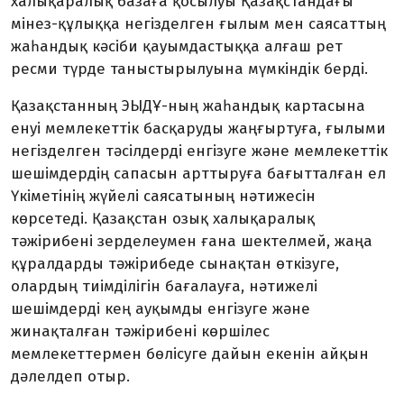
халықаралық базаға қосылуы Қазақстандағы
мінез-құлыққа негізделген ғылым мен саясаттың
жаһандық кәсіби қауымдастыққа алғаш рет
ресми түрде таныстырылуына мүмкіндік берді.
Қазақстанның ЭЫДҰ-ның жаһандық картасына
енуі мемлекеттік басқаруды жаңғыртуға, ғылыми
негізделген тәсілдерді енгізуге және мемлекеттік
шешімдердің сапасын арттыруға бағытталған ел
Үкіметінің жүйелі саясатының нәтижесін
көрсетеді. Қазақстан озық халықаралық
тәжірибені зерделеумен ғана шектелмей, жаңа
құралдарды тәжірибеде сынақтан өткізуге,
олардың тиімділігін бағалауға, нәтижелі
шешімдерді кең ауқымды енгізуге және
жинақталған тәжірибені көршілес
мемлекеттермен бөлісуге дайын екенін айқын
дәлелдеп отыр.