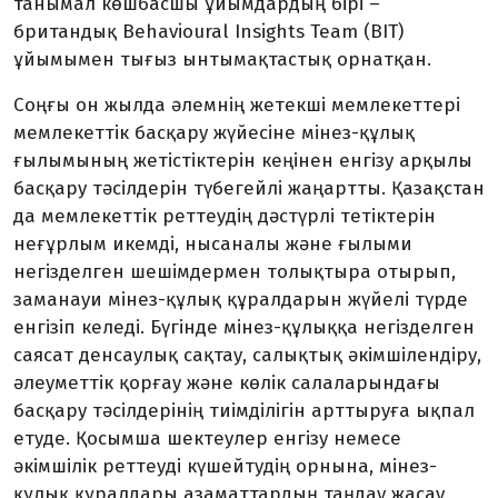
танымал көшбасшы ұйымдардың бірі –
британдық Behavioural Insights Team (BIT)
ұйымымен тығыз ынтымақтастық орнатқан.
Соңғы он жылда әлемнің жетекші мемлекеттері
мемлекеттік басқару жүйесіне мінез-құлық
ғылымының жетістіктерін кеңінен енгізу арқылы
басқару тәсілдерін түбегейлі жаңартты. Қазақстан
да мемлекеттік реттеудің дәстүрлі тетіктерін
неғұрлым икемді, нысаналы және ғылыми
негізделген шешімдермен толықтыра отырып,
заманауи мінез-құлық құралдарын жүйелі түрде
енгізіп келеді. Бүгінде мінез-құлыққа негізделген
саясат денсаулық сақтау, салықтық әкімшілендіру,
әлеуметтік қорғау және көлік салаларындағы
басқару тәсілдерінің тиімділігін арттыруға ықпал
етуде. Қосымша шектеулер енгізу немесе
әкімшілік реттеуді күшейтудің орнына, мінез-
құлық құралдары азаматтардың таңдау жасау