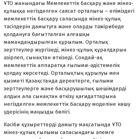
ҰТО жанындағы Мемлекеттік басқару және мінез-
құлыққа негізделген саясат орталығы – еліміздегі
мемлекеттік басқару саласында мінез-құлық
тәсілдерін дамытуға және оларды тәжірибеде
қолдануға бағытталған алғашқы
мамандандырылған құрылым. Орталық
зерттеулер жүргізеді, мінез-құлық құралдарын
әзірлеп, сынақтан өткізеді. Сондай-ақ
мемлекеттік аппаратқа ғылыми-әдістемелік
қолдау көрсетеді. Орталықтың құрылуы мен
қызметі Қазақстанда деректерге, ғылыми
зерттеулерге және басқарушылық шешімдерді
алдын ала сынақтан өткізу қағидаттарына
негізделген мемлекеттік басқару моделіне көшу
үдерісінің маңызды бөлігі.
Кәсіби құзыреттерді дамыту мақсатында ҰТО
мінез-құлық ғылымы саласындағы әлемге