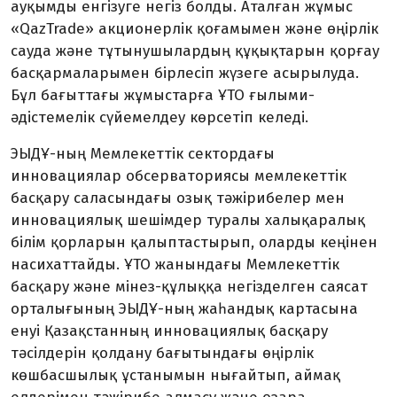
ауқымды енгізуге негіз болды. Аталған жұмыс
«QazTrade» акционерлік қоғамымен және өңірлік
сауда және тұтынушылардың құқықтарын қорғау
басқармаларымен бірлесіп жүзеге асырылуда.
Бұл бағыттағы жұмыстарға ҰТО ғылыми-
әдістемелік сүйемелдеу көрсетіп келеді.
ЭЫДҰ-ның Мемлекеттік сектордағы
инновациялар обсерваториясы мемлекеттік
басқару саласындағы озық тәжірибелер мен
инновациялық шешімдер туралы халықаралық
білім қорларын қалыптастырып, оларды кеңінен
насихаттайды. ҰТО жанындағы Мемлекеттік
басқару және мінез-құлыққа негізделген саясат
орталығының ЭЫДҰ-ның жаһандық картасына
енуі Қазақстанның инновациялық басқару
тәсілдерін қолдану бағытындағы өңірлік
көшбасшылық ұстанымын нығайтып, аймақ