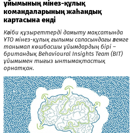
ұйымының мінез-құлық
командаларының жаһандық
картасына енді
Кәсіби құзыреттерді дамыту мақсатында
ҰТО мінез-құлық ғылымы саласындағы әлемге
танымал көшбасшы ұйымдардың бірі –
британдық Behavioural Insights Team (BIT)
ұйымымен тығыз ынтымақтастық
орнатқан.