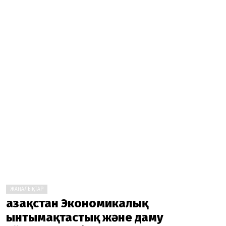
ЖАҢАЛЫҚТАР
Қазақстан Экономикалық
ынтымақтастық және даму