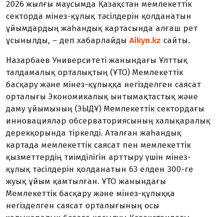
2026 жылғы маусымда Қазақстан мемлекеттік
секторда мінез-құлық тәсілдерін қолданатын
ұйымдардың жаһандық картасында алғаш рет
ұсынылды, – деп хабарлайды
Aikyn.kz
сайты.
Назарбаев Университеті жанындағы Ұлттық
талдамалық орталықтың (ҰТО) Мемлекеттік
басқару және мінез-құлыққа негізделген саясат
орталығы Экономикалық ынтымақтастық және
даму ұйымының (ЭЫДҰ) Мемлекеттік сектордағы
инновациялар обсерваториясының халықаралық
дерекқорында тіркелді. Аталған жаһандық
картада мемлекеттік саясат пен мемлекеттік
қызметтердің тиімділігін арттыру үшін мінез-
құлық тәсілдерін қолданатын 63 елден 300-ге
жуық ұйым қамтылған. ҰТО жанындағы
Мемлекеттік басқару және мінез-құлыққа
негізделген саясат орталығының осы