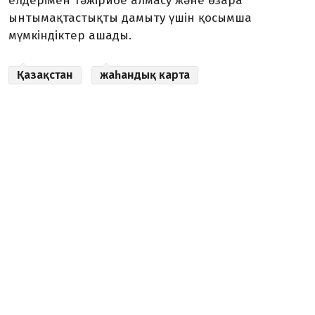
елдерімен тәжірибе алмасу және өзара
ынтымақтастықты дамыту үшін қосымша
мүмкіндіктер ашады.
Қазақстан
жаһандық карта