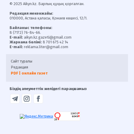
© 2025 Aikyn.kz. Барлық құқық қорғалған.
Редакция мекенжайы:
010000, Астана қаласы, Қонаев көшесі, 12/1.
Байланыс телефоны:
8 (7172) 76-84-66.
E-mail:
aikyn.kz.gazeti@gmail.com
Жарнама бөлімі:
8 701 675 42 14
E-mail:
reklama.liter@gmail.com
Сайт туралы
Редакция
PDF | онлайн газет
Біздің әлеуметтік желідегі парақшамыз