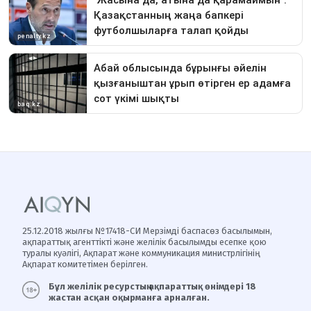
25.12.2018 жылғы №17418-СИ Мерзімді баспасөз басылымын,
ақпараттық агенттікті және желілік басылымды есепке қою
туралы куәлігі, Ақпарат және коммуникация министрлігінің
Ақпарат комитетімен берілген.
Бұл желілік ресурстың ақпараттық өнімдері 18
жастан асқан оқырманға арналған.