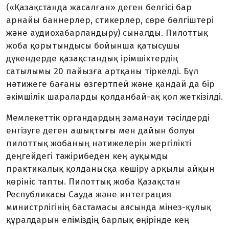
(«Қазақстанда жасалған» деген белгісі бар
арнайы баннерлер, стикерлер, сөре бөлгіштері
және аудиохабарландыру) сыналды. Пилоттық
жоба қорытындысы бойынша қатысушы
дүкендерде қазақстандық ірімшіктердің
сатылымы 20 пайызға артқаны тіркелді. Бұл
нәтижеге бағаны өзгертпей және қандай да бір
әкімшілік шараларды қолданбай-ақ қол жеткізілді.
Мемлекеттік органдардың заманауи тәсілдерді
енгізуге деген ашықтығы мен дайын болуы
пилоттық жобаның нәтижелерін жергілікті
деңгейдегі тәжірибеден кең ауқымды
практикалық қолданысқа көшіру арқылы айқын
көрініс тапты. Пилоттық жоба Қазақстан
Республикасы Сауда және интеграция
министрлігінің бастамасы аясында мінез-құлық
құралдарын еліміздің барлық өңірінде кең