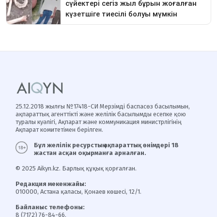
25.12.2018 жылғы №17418-СИ Мерзімді баспасөз басылымын,
ақпараттық агенттікті және желілік басылымды есепке қою
туралы куәлігі, Ақпарат және коммуникация министрлігінің
Ақпарат комитетімен берілген.
Бұл желілік ресурстың ақпараттық өнімдері 18
жастан асқан оқырманға арналған.
© 2025 Aikyn.kz. Барлық құқық қорғалған.
Редакция мекенжайы:
010000, Астана қаласы, Қонаев көшесі, 12/1.
Байланыс телефоны:
8 (7172) 76-84-66.