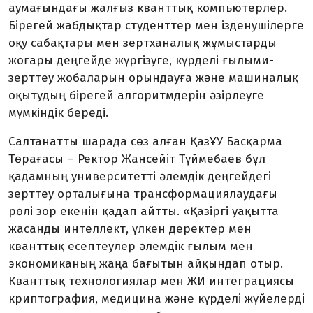
аумағындағы жалғыз кванттық компьютерлер.
Бірегей жабдықтар студенттер мен ізденушілерге
оқу сабақтары мен зертханалық жұмыстарды
жоғары деңгейде жүргізуге, күрделі ғылыми-
зерттеу жобаларын орындауға және машиналық
оқытудың бірегей алгоритмдерін әзірлеуге
мүмкіндік береді.
Салтанатты шарада сөз алған ҚазҰУ Басқарма
Төрағасы – Ректор Жансейіт Түймебаев бұл
қадамның университетті әлемдік деңгейдегі
зерттеу орталығына трансформациялаудағы
рөлі зор екенін қадап айтты. «Қазіргі уақытта
жасанды интеллект, үлкен деректер мен
кванттық есептеулер әлемдік ғылым мен
экономиканың жаңа бағытын айқындап отыр.
Кванттық технологиялар мен ЖИ интеграциясы
криптография, медицина және күрделі жүйелерді