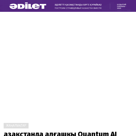
ЖАҢАЛЫҚТАР
Қазақстанда алғашқы Quantum AI