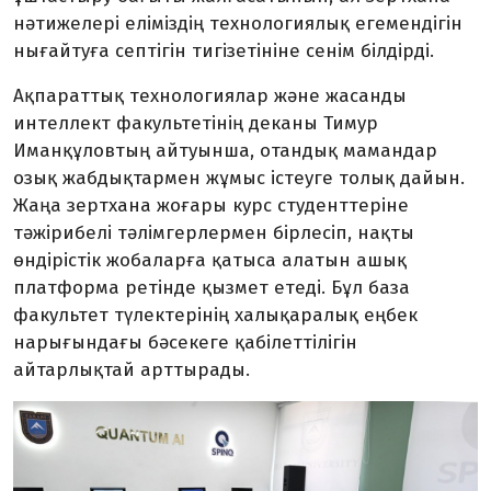
нәтижелері еліміздің технологиялық егемендігін
нығайтуға септігін тигізетініне сенім білдірді.
Ақпараттық технологиялар және жасанды
интеллект факультетінің деканы Тимур
Иманқұловтың айтуынша, отандық мамандар
озық жабдықтармен жұмыс істеуге толық дайын.
Жаңа зертхана жоғары курс студенттеріне
тәжірибелі тәлімгерлермен бірлесіп, нақты
өндірістік жобаларға қатыса алатын ашық
платформа ретінде қызмет етеді. Бұл база
факультет түлектерінің халықаралық еңбек
нарығындағы бәсекеге қабілеттілігін
айтарлықтай арттырады.