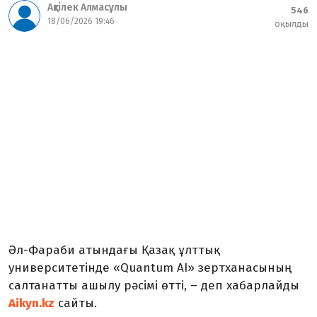
Ақтілек Алмасұлы
546
18/06/2026 19:46
оқылды
Әл-Фараби атындағы Қазақ ұлттық
университетінде «Quantum AI» зертханасының
салтанатты ашылу рәсімі өтті
, – деп хабарлайды
Aikyn.kz
сайты.