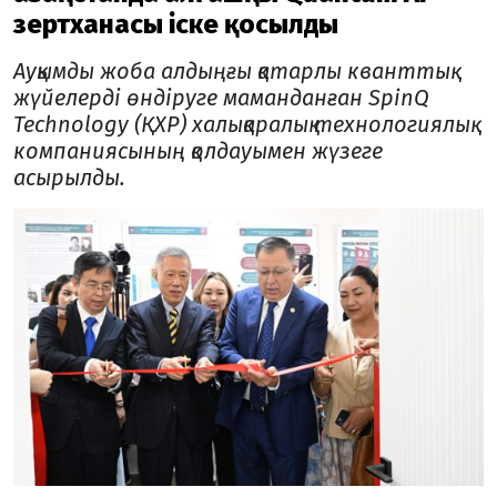
зертханасы іске қосылды
Ауқымды жоба алдыңғы қатарлы кванттық
жүйелерді өндіруге маманданған SpinQ
Technology (ҚХР) халықаралық технологиялық
компаниясының қолдауымен жүзеге
асырылды.