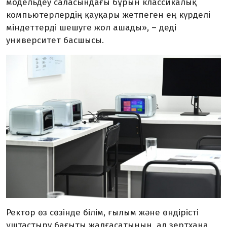
модельдеу саласындағы бұрын классикалық
компьютерлердің қауқары жетпеген ең күрделі
міндеттерді шешуге жол ашады», – деді
университет басшысы.
Ректор өз сөзінде білім, ғылым және өндірісті
ұштастыру бағыты жалғасатынын, ал зертхана