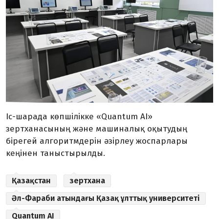
Іс-шарада көпшілікке «Quantum AI»
зертханасының және машиналық оқытудың
бірегей алгоритмдерін әзірлеу жоспарлары
кеңінен таныстырылды.
Қазақстан
зертхана
Әл-Фараби атындағы Қазақ ұлттық университеті
Quantum AI