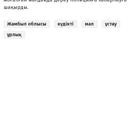
шақырды.
Жамбыл облысы
күдікті
мал
ұстау
ұрлық