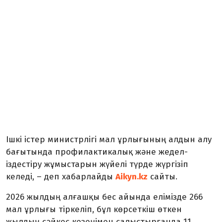
Ішкі істер министрлігі мал ұрлығының алдын алу
бағытында профилактикалық және жедел-
іздестіру жұмыстарын жүйелі түрде жүргізіп
келеді, – деп хабарлайды
Aikyn.kz
сайты.
2026 жылдың алғашқы бес айында елімізде 266
мал ұрлығы тіркеліп, бұл көрсеткіш өткен
жылдың сәйкес кезеңімен салыстырғанда 11