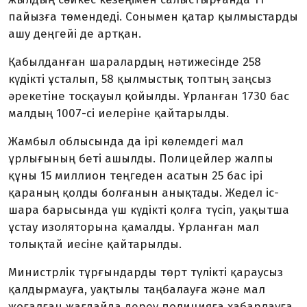
пайызға төмендеді. Сонымен қатар қылмыстарды
ашу деңгейі де артқан.
Қабылданған шаралардың нәтижесінде 258
күдікті ұсталып, 58 қылмыстық топтың заңсыз
әрекетіне тосқауыл қойылды. Ұрланған 1730 бас
малдың 1007-сі иелеріне қайтарылды.
Жамбыл облысында да ірі көлемдегі мал
ұрлығының беті ашылды. Полицейлер жалпы
құны 15 миллион теңгеден асатын 25 бас ірі
қараның қолды болғанын анықтады. Жедел іс-
шара барысында үш күдікті қолға түсіп, уақытша
ұстау изоляторына қамалды. Ұрланған мал
толықтай иесіне қайтарылды.
Министрлік тұрғындарды төрт түлікті қараусыз
қалдырмауға, уақтылы таңбалауға және мал
жоғалған жағдайда дереу полицияға хабарлауға