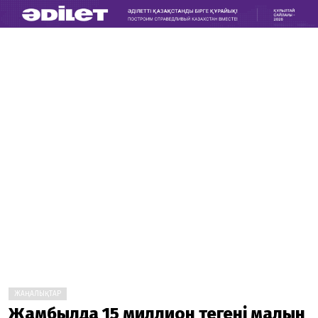
ЖАҢАЛЫҚТАР
Жамбылда 15 миллион теңгенің малын