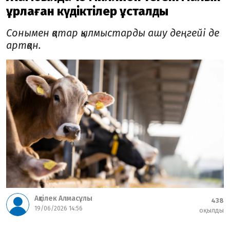
ұрлаған күдіктілер ұсталды
Сонымен қатар қылмыстарды ашу деңгейі де
артқан.
Ақтілек Алмасұлы
438
19/06/2026 14:56
оқылды