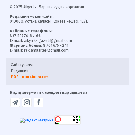
© 2025 Aikyn.kz. Барлық құқық қорғалған.
Редакция мекенжайы:
010000, Астана қаласы, Қонаев көшесі, 12/1.
Байланыс телефоны:
8 (7172) 76-84-66.
E-mail:
aikyn.kz.gazeti@gmail.com
Жарнама бөлімі:
8 701 675 42 14
E-mail:
reklama.liter@gmail.com
Сайт туралы
Редакция
PDF | онлайн газет
Біздің әлеуметтік желідегі парақшамыз