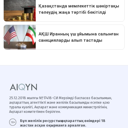
25.12.2018 жылғы №17418-СИ Мерзімді баспасөз басылымын,
ақпараттық агенттікті және желілік басылымды есепке қою
туралы куәлігі, Ақпарат және коммуникация министрлігінің
Ақпарат комитетімен берілген.
Бұл желілік ресурстың ақпараттық өнімдері 18
жастан асқан оқырманға арналған.